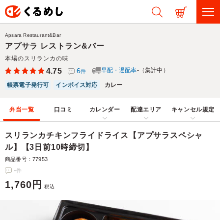
Apsara Restaurant&Bar
アプサラ レストラン&バー
本場のスリランカの味
4.75
6
早配・遅配率
-（集計中）
件
帳票電子発行可
インボイス対応
カレー
弁当一覧
口コミ
カレンダー
配達エリア
キャンセル規定
スリランカチキンフライドライス【アプサラスペシャ
ル】【3日前10時締切】
商品番号：77953
-
件
1,760円
税込