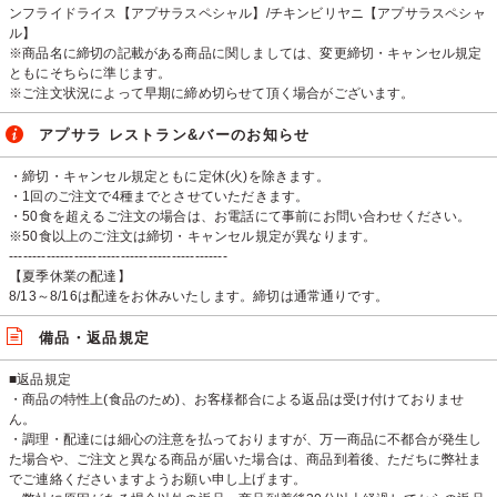
ンフライドライス【アプサラスペシャル】/チキンビリヤニ【アプサラスペシャ
ル】
※商品名に締切の記載がある商品に関しましては、変更締切・キャンセル規定
ともにそちらに準じます。
※ご注文状況によって早期に締め切らせて頂く場合がございます。
アプサラ レストラン&バーのお知らせ
・締切・キャンセル規定ともに定休(火)を除きます。
・1回のご注文で4種までとさせていただきます。
・50食を超えるご注文の場合は、お電話にて事前にお問い合わせください。
※50食以上のご注文は締切・キャンセル規定が異なります。
-----------------------------------------------
【夏季休業の配達】
8/13～8/16は配達をお休みいたします。締切は通常通りです。
備品・返品規定
■返品規定
・商品の特性上(食品のため)、お客様都合による返品は受け付けておりませ
ん。
・調理・配達には細心の注意を払っておりますが、万一商品に不都合が発生し
た場合や、ご注文と異なる商品が届いた場合は、商品到着後、ただちに弊社ま
でご連絡くださいますようお願い申し上げます。