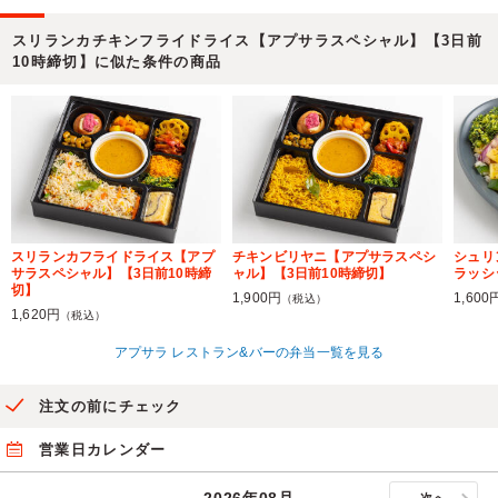
スリランカチキンフライドライス【アプサラスペシャル】【3日前
10時締切】に似た条件の商品
スリランカフライドライス【アプ
チキンビリヤニ【アプサラスペシ
シュリ
サラスペシャル】【3日前10時締
ャル】【3日前10時締切】
ラッシ
切】
1,900円
1,600
（税込）
1,620円
（税込）
アプサラ レストラン&バーの弁当一覧を見る
注文の前にチェック
営業日カレンダー