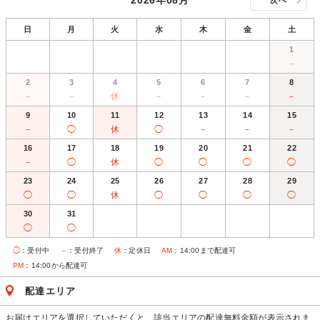
2026年08月
次へ
日
月
火
水
木
金
土
1
－
2
3
4
5
6
7
8
－
－
休
－
－
－
－
9
10
11
12
13
14
15
－
◯
休
◯
－
－
－
16
17
18
19
20
21
22
－
◯
休
◯
◯
◯
◯
23
24
25
26
27
28
29
◯
◯
休
◯
◯
◯
◯
30
31
◯
◯
◯
：受付中
－
：受付終了
休
：定休日
AM
：14:00まで配達可
PM
：14:00から配達可
配達エリア
お届けエリアを選択していただくと、該当エリアの配達無料金額が表示されま