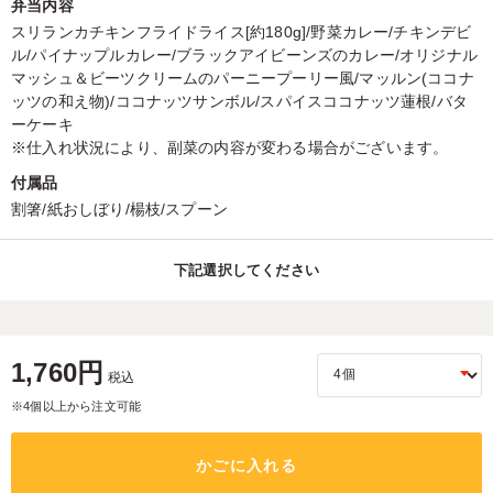
弁当内容
スリランカチキンフライドライス[約180g]/野菜カレー/チキンデビ
ル/パイナップルカレー/ブラックアイビーンズのカレー/オリジナル
マッシュ＆ビーツクリームのパーニープーリー風/マッルン(ココナ
ッツの和え物)/ココナッツサンボル/スパイスココナッツ蓮根/バタ
ーケーキ
※仕入れ状況により、副菜の内容が変わる場合がございます。
付属品
割箸/紙おしぼり/楊枝/スプーン
下記選択してください
1,760円
税込
※4個以上から注文可能
かごに入れる