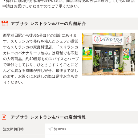
・弊社に原因がある場合以外の返品、商品到着後30分以上経過してからの返品
申請はお受けしかねますのでご了承ください。
アプサラ レストラン&バーの店舗紹介
西早稲田駅から徒歩5分ほどの場所にありま
す。スリランカで修行を積んだシェフが運営
するスリランカの家庭料理店。「スリランカ
カレーのバナナリーフ包み」は店舗でも不動
の人気商品。約40種類ものスパイスとハーブ
で味付けしており、ひとさじすくうごとにど
んどん異なる風味が押し寄せ、最後まで楽し
めます。お近くにお越しの際は是非お立ち寄
りください。
アプサラ レストラン&バーの店舗情報
注文締切日時
2日前10:00