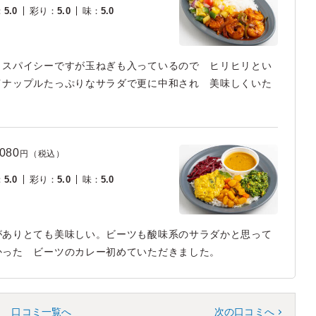
：
5.0
彩り
：
5.0
味
：
5.0
 スパイシーですが玉ねぎも入っているので ヒリヒリとい
イナップルたっぷりなサラダで更に中和され 美味しくいた
,080
円（税込）
：
5.0
彩り
：
5.0
味
：
5.0
がありとても美味しい。ビーツも酸味系のサラダかと思って
かった ビーツのカレー初めていただきました。
口コミ一覧へ
次の口コミへ