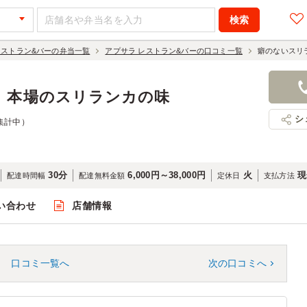
レストラン&バーの弁当一覧
アプサラ レストラン&バーの口コミ一覧
癖のないスリ
｜本場のスリランカの味
シ
集計中）
30分
6,000円～38,000円
火
現
配達時間幅
配達無料金額
定休日
支払方法
い合わせ
店舗情報
口コミ一覧へ
次の口コミへ