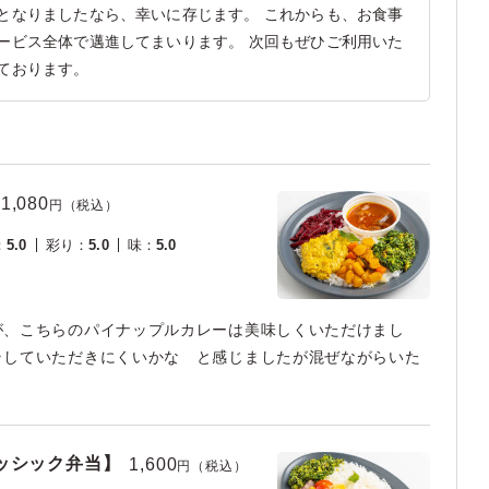
となりましたなら、幸いに存じます。 これからも、お食事
ービス全体で邁進してまいります。 次回もぜひご利用いた
ております。
1,080
円（税込）
：
5.0
彩り
：
5.0
味
：
5.0
が、こちらのパイナップルカレーは美味しくいただけまし
ラしていただきにくいかな と感じましたが混ぜながらいた
。
ッシック弁当】
1,600
円（税込）