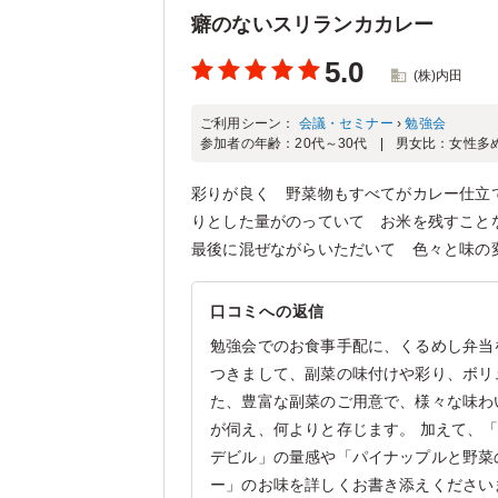
癖のないスリランカカレー
5.0
(株)内田
ご利用シーン：
会議・セミナー
›
勉強会
参加者の年齢：
20代～30代
男女比：
女性多
彩りが良く 野菜物もすべてがカレー仕立
りとした量がのっていて お米を残すこと
最後に混ぜながらいただいて 色々と味の
口コミへの返信
勉強会でのお食事手配に、くるめし弁当
つきまして、副菜の味付けや彩り、ボリ
た、豊富な副菜のご用意で、様々な味わ
が伺え、何よりと存じます。 加えて、
デビル」の量感や「パイナップルと野菜
ー」のお味を詳しくお書き添えください