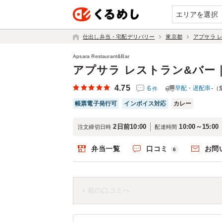
エリアを選択
仕出し弁当・宅配デリバリー
東京都
アプサラ 
Apsara Restaurant&Bar
アプサラ レストラン&バー
4.75
6
早配・遅配率
-（
件
帳票電子発行可
インボイス対応
カレー
2日前10:00
10:00～15:00
注文締切日時
配達時間
弁当一覧
口コミ
お問
6
前の口コミへ