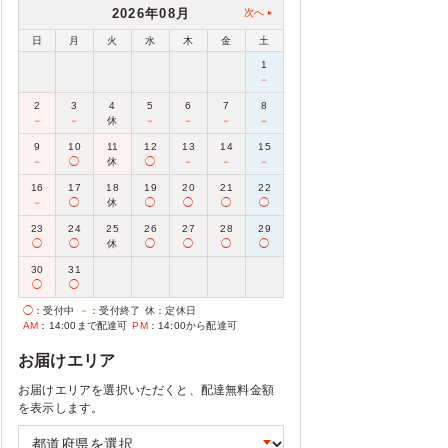
2026年08月
次へ
日
月
火
水
木
金
土
1
－
2
3
4
5
6
7
8
－
－
休
－
－
－
－
9
10
11
12
13
14
15
－
◯
休
◯
－
－
－
16
17
18
19
20
21
22
－
◯
休
◯
◯
◯
◯
23
24
25
26
27
28
29
◯
◯
休
◯
◯
◯
◯
30
31
◯
◯
◯
：受付中
－
：受付終了
休
：定休日
AM
：14:00まで配達可
PM
：14:00から配達可
お届けエリア
お届けエリアを選択いただくと、配達無料金額
を表示します。