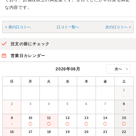
な内容です。
前の口コミへ
口コミ一覧へ
次の口コミへ
注文の前にチェック
営業日カレンダー
2026年08月
次へ
日
月
火
水
木
金
土
1
－
2
3
4
5
6
7
8
－
－
－
－
－
－
－
9
10
11
12
13
14
15
－
◯
◯
◯
◯
◯
◯
16
17
18
19
20
21
22