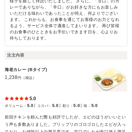
様子を嬉しく拝読いたしました。 さらに、「甘口」のカ
レーでありながら、「辛口」がお好きな方にもお楽しみ
いただける味わいであったことが伺え、何よりでござい
ます。 これからも、お食事を通じてお客様のお力となれ
るよう、サービス全体で邁進してまいります。 再び皆様
のお食事のひとときをお手伝いできます日を、心よりお
待ちしております。
注文内容
海老カレー (Bタイプ)
1,238
円（税込）
5.0
5.0
5.0
5.0
5.0
ボリューム
：
コスパ
：
彩り
：
味
：
前回チキンを頼んだ際も好評でしたが、エビのほうがいいとい
う声も多数ありました。プリップリのゴロゴロしたエビが入っ
ており、お値段以上の満足度です。甘口でしたが辛口派も満足