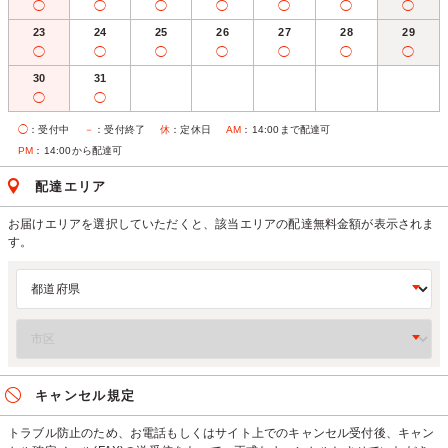
◯
◯
◯
◯
◯
◯
◯
23
24
25
26
27
28
29
◯
◯
◯
◯
◯
◯
◯
30
31
◯
◯
◯
：受付中
－
：受付終了
休
：定休日
AM
：14:00まで配達可
PM
：14:00から配達可
配達エリア
お届けエリアを選択していただくと、該当エリアの配達無料金額が表示されま
す。
キャンセル規定
トラブル防止のため、お電話もしくはサイト上でのキャンセル受付後、キャン