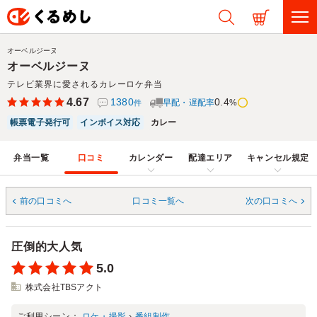
オーベルジーヌ
オーベルジーヌ
テレビ業界に愛されるカレーロケ弁当
4.67
1380
0.4
早配・遅配率
%
件
帳票電子発行可
インボイス対応
カレー
弁当一覧
口コミ
カレンダー
配達エリア
キャンセル規定
前の口コミへ
口コミ一覧へ
次の口コミへ
圧倒的大人気
5.0
株式会社TBSアクト
ご利用シーン：
ロケ・撮影
›
番組制作