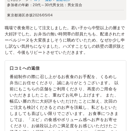
参加者の年齢：
20代～30代
男女比：
男女混合
東京都港区赤坂
2026/05/04
職場で夜食用として注文しました。若い子から中堅以上の層まで
大好評でした。お弁当の無い時間帯の部員たちも、配達されたオ
ーベルジーヌを大変羨ましそうに眺めていたため、なぜか少し申
し訳ない気持ちになりました。ハズすことなしの鉄壁の選択肢と
して、今後もリピートさせていただきます。
口コミへの返信
番組制作の際に召し上がるお夜食のお手配を、くるめし
弁当にお任せくださり、誠にありがとうございます。 以
前にもこちらの店舗をご利用くださり、再度のご用命を
いただきましたこと、重ねてお礼申し上げます。 また、
幅広い層の方に大好評をいただけたことに加え、次回の
ご注文も検討くださるとのお声を頂戴し、私どもといた
しましても喜ばしい限りでございます。 お食事につきま
しては、「エビ」の食感やボリューム感へお声をお寄せ
くださり、お値段以上のご満足度をお感じいただけたご