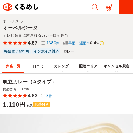
オーベルジーヌ
オーベルジーヌ
テレビ業界に愛されるカレーロケ弁当
4.67
1380
0.4
早配・遅配率
%
件
帳票電子発行可
インボイス対応
カレー
弁当一覧
口コミ
カレンダー
配達エリア
キャンセル規定
帆立カレー（Aタイプ）
商品番号：61798
4.83
3
件
1,110円
お茶付き
税込