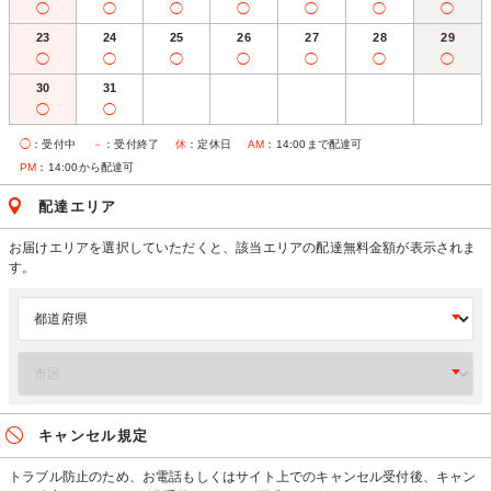
◯
◯
◯
◯
◯
◯
◯
23
24
25
26
27
28
29
◯
◯
◯
◯
◯
◯
◯
30
31
◯
◯
◯
：受付中
－
：受付終了
休
：定休日
AM
：14:00まで配達可
PM
：14:00から配達可
配達エリア
お届けエリアを選択していただくと、該当エリアの配達無料金額が表示されま
す。
キャンセル規定
トラブル防止のため、お電話もしくはサイト上でのキャンセル受付後、キャン