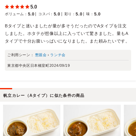
5.0
5.0
5.0
5.0
5.0
ボリューム
：
コスパ
：
彩り
：
味
：
Bタイプと迷いましたが量が多そうだったのでAタイプを注文
しました。ホタテが想像以上に入っていて驚きました。量もA
タイプで十分お腹いっぱいになりました。また頼みたいです。
ご利用シーン：
懇親会
›
ランチ会
東京都中央区日本橋室町
2024/09/19
帆立カレー（Aタイプ）に似た条件の商品