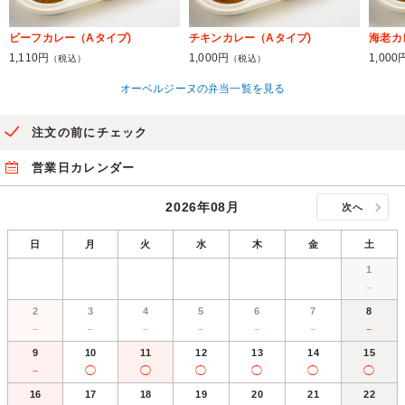
ビーフカレー（Aタイプ)
チキンカレー（Aタイプ)
海老カ
1,110円
1,000円
1,000
（税込）
（税込）
オーベルジーヌの弁当一覧を見る
注文の前にチェック
営業日カレンダー
2026年08月
次へ
日
月
火
水
木
金
土
1
－
2
3
4
5
6
7
8
－
－
－
－
－
－
－
9
10
11
12
13
14
15
－
◯
◯
◯
◯
◯
◯
16
17
18
19
20
21
22