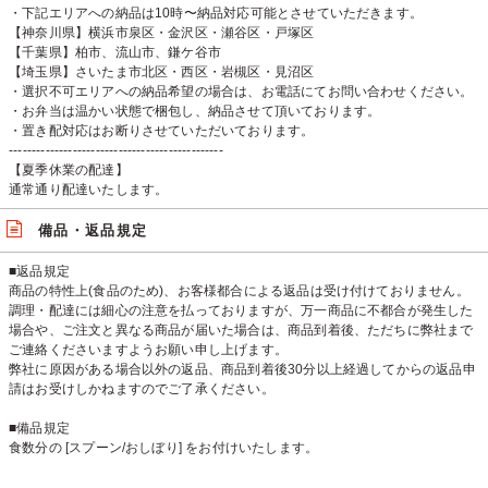
・下記エリアへの納品は10時〜納品対応可能とさせていただきます。
【神奈川県】横浜市泉区・金沢区・瀬谷区・戸塚区
【千葉県】柏市、流山市、鎌ケ谷市
【埼玉県】さいたま市北区・西区・岩槻区・見沼区
・選択不可エリアへの納品希望の場合は、お電話にてお問い合わせください。
・お弁当は温かい状態で梱包し、納品させて頂いております。
・置き配対応はお断りさせていただいております。
-----------------------------------------------
【夏季休業の配達】
通常通り配達いたします。
備品・返品規定
■返品規定
商品の特性上(食品のため)、お客様都合による返品は受け付けておりません。
調理・配達には細心の注意を払っておりますが、万一商品に不都合が発生した
場合や、ご注文と異なる商品が届いた場合は、商品到着後、ただちに弊社まで
ご連絡くださいますようお願い申し上げます。
弊社に原因がある場合以外の返品、商品到着後30分以上経過してからの返品申
請はお受けしかねますのでご了承ください。
■備品規定
食数分の [スプーン/おしぼり] をお付けいたします。