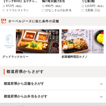
【ランチBOX】玉子チャーハンとからあげ
鶏の竜田揚げ弁当
うな重(梅)
972円
890円
1,620円
（税込）
（税込）
（税込）
ミツコレストラン
ひなこさんのお弁当
七彩処 三心
オーベルジーヌに似た条件の店舗
グッドラックカリー
多国籍料理店カドノ
都道府県からさがす
都道府県から店舗をさがす
都道府県からお弁当をさがす