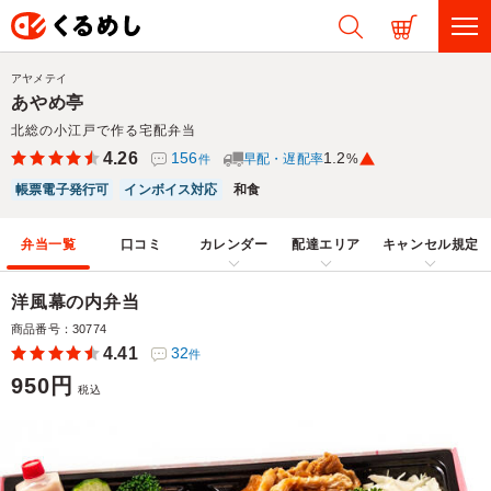
アヤメテイ
あやめ亭
北総の小江戸で作る宅配弁当
4.26
156
1.2
早配・遅配率
%
件
帳票電子発行可
インボイス対応
和食
弁当一覧
口コミ
カレンダー
配達エリア
キャンセル規定
洋風幕の内弁当
商品番号：30774
4.41
32
件
950円
税込