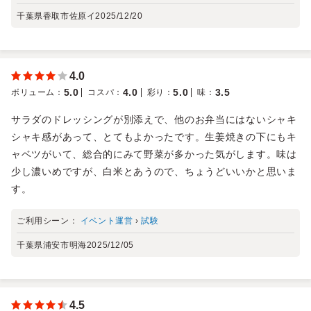
千葉県香取市佐原イ
2025/12/20
4.0
5.0
4.0
5.0
3.5
ボリューム
：
コスパ
：
彩り
：
味
：
サラダのドレッシングが別添えで、他のお弁当にはないシャキ
シャキ感があって、とてもよかったです。生姜焼きの下にもキ
ャベツがいて、総合的にみて野菜が多かった気がします。味は
少し濃いめですが、白米とあうので、ちょうどいいかと思いま
す。
ご利用シーン：
イベント運営
›
試験
千葉県浦安市明海
2025/12/05
4.5