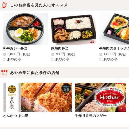
このお弁当を見た人にオススメ
和牛カレー弁当
豚焼肉弁当
1,000円
700円
1,080円
（税込）
（税込）
（税込）
あやめ亭
あやめ亭
あやめ亭
あやめ亭に似た条件の店舗
とんかつ まい泉
手作り弁当のマザー