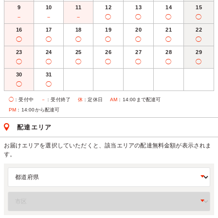
9
10
11
12
13
14
15
－
－
－
◯
◯
◯
◯
16
17
18
19
20
21
22
◯
◯
◯
◯
◯
◯
◯
23
24
25
26
27
28
29
◯
◯
◯
◯
◯
◯
◯
30
31
◯
◯
◯
：受付中
－
：受付終了
休
：定休日
AM
：14:00まで配達可
PM
：14:00から配達可
配達エリア
お届けエリアを選択していただくと、該当エリアの配達無料金額が表示されま
す。