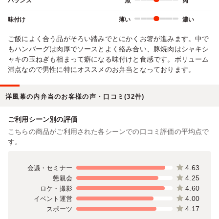
バランス
魚
肉
味付け
薄い
濃い
ご飯によく合う品がそろい踏みでとにかくお箸が進みます。中で
もハンバーグは肉厚でソースとよく絡み合い、豚焼肉はシャキシ
ャキの玉ねぎも相まって癖になる味付けと食感です。ボリューム
満点なので男性に特にオススメのお弁当となっております。
洋風幕の内弁当のお客様の声・口コミ(32件)
ご利用シーン別の評価
こちらの商品がご利用された各シーンでの口コミ評価の平均点で
す。
4.63
会議・セミナー
4.25
懇親会
4.60
ロケ・撮影
4.00
イベント運営
4.17
スポーツ