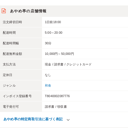
あやめ亭の店舗情報
注文締切日時
1日前18:00
配達時間
5:00～20:00
配達時間幅
30分
配達無料金額
10,000円～50,000円
支払方法
現金 / 請求書 / クレジットカード
定休日
なし
ジャンル
和食
インボイス登録番号
T8040002087776
電子発行可
請求書 / 領収書
あやめ亭の特定商取引法に基づく表記