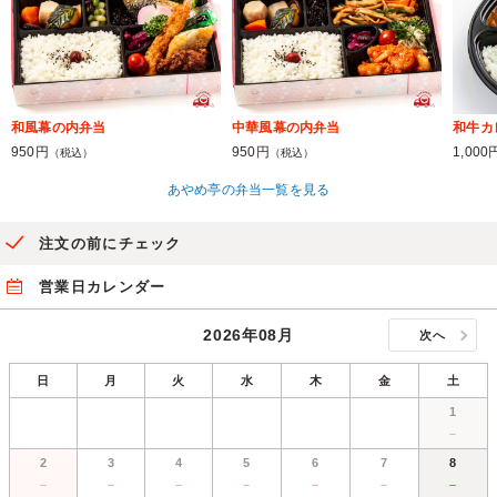
和風幕の内弁当
中華風幕の内弁当
和牛カ
950円
950円
1,000
（税込）
（税込）
あやめ亭の弁当一覧を見る
注文の前にチェック
営業日カレンダー
2026年08月
次へ
日
月
火
水
木
金
土
1
－
2
3
4
5
6
7
8
－
－
－
－
－
－
－