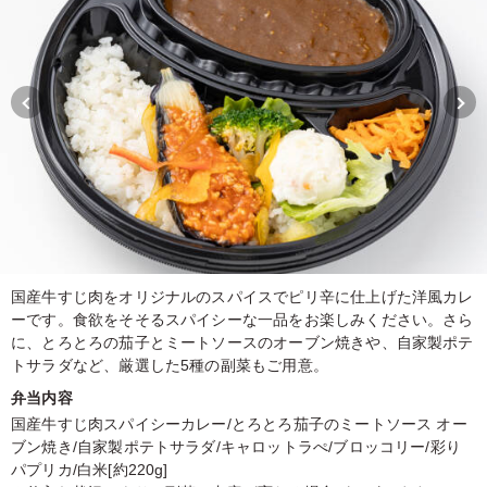
国産牛すじ肉をオリジナルのスパイスでピリ辛に仕上げた洋風カレ
ーです。食欲をそそるスパイシーな一品をお楽しみください。さら
に、とろとろの茄子とミートソースのオーブン焼きや、自家製ポテ
トサラダなど、厳選した5種の副菜もご用意。
弁当内容
国産牛すじ肉スパイシーカレー/とろとろ茄子のミートソース オー
ブン焼き/自家製ポテトサラダ/キャロットラぺ/ブロッコリー/彩り
パプリカ/白米[約220g]