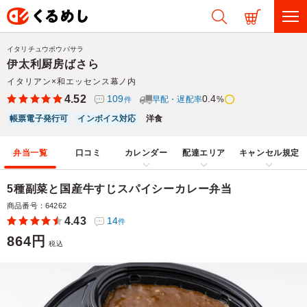
イタリチュウボウバサラ
伊太利厨房ばさら
イタリアン×和エッセンス幕ノ内
4.52
109
0.4
早配・遅配率
%
件
帳票電子発行可
インボイス対応
洋食
弁当一覧
口コミ
カレンダー
配達エリア
キャンセル規定
5種副菜と国産牛すじスパイシーカレー弁当
商品番号：64262
4.43
14
件
864円
税込