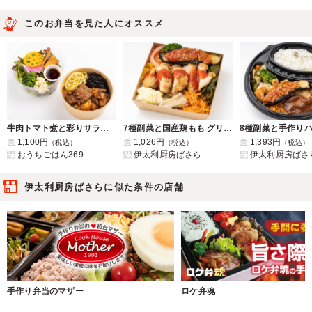
このお弁当を見た人にオススメ
牛肉トマト煮と彩りサラダの二段仕立て
7種副菜と国産鶏もも グリル トマトソース弁当
1,100円
1,026円
1,393円
（税込）
（税込）
（税込）
おうちごはん369
伊太利厨房ばさら
伊太利厨房ばさ
伊太利厨房ばさらに似た条件の店舗
手作り弁当のマザー
ロケ弁魂