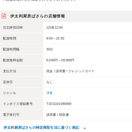
伊太利厨房ばさらの店舗情報
注文締切日時
1日前12:00
配達時間
9:00～22:00
配達時間幅
30分
配達無料金額
6,000円～38,000円
支払方法
現金 / 請求書 / クレジットカード
定休日
なし
ジャンル
洋食
インボイス登録番号
T1011101090069
電子発行可
請求書 / 領収書
伊太利厨房ばさらの特定商取引法に基づく表記