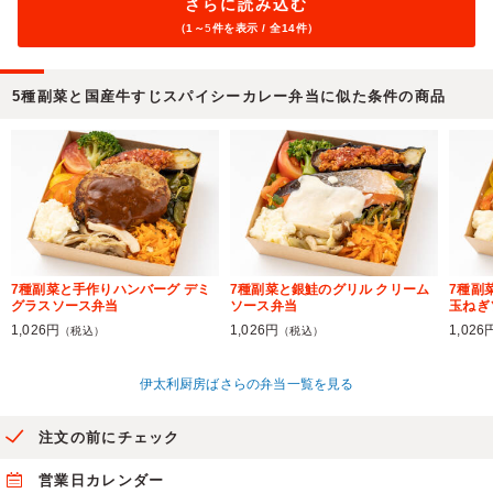
さらに読み込む
（1～
5
件を表示 / 全14件）
5種副菜と国産牛すじスパイシーカレー弁当に似た条件の商品
7種副菜と手作りハンバーグ デミ
7種副菜と銀鮭のグリル クリーム
7種副
グラスソース弁当
ソース弁当
玉ねぎ
1,026円
1,026円
1,026
（税込）
（税込）
伊太利厨房ばさらの弁当一覧を見る
注文の前にチェック
営業日カレンダー