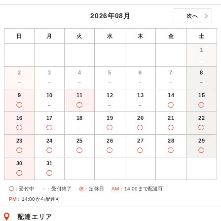
2026年08月
次へ
日
月
火
水
木
金
土
1
－
2
3
4
5
6
7
8
－
－
－
－
－
－
－
9
10
11
12
13
14
15
◯
－
◯
－
－
◯
◯
16
17
18
19
20
21
22
◯
◯
－
◯
◯
◯
◯
23
24
25
26
27
28
29
◯
◯
◯
◯
◯
◯
◯
30
31
◯
◯
◯
：受付中
－
：受付終了
休
：定休日
AM
：14:00まで配達可
PM
：14:00から配達可
配達エリア