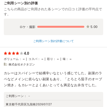
ご利用シーン別の評価
こちらの商品がご利用された各シーンでの口コミ評価の平均点で
す。
5.00
ロケ・撮影
ご利用シーン別の評価について
4.0
－
－
－
－
ボリューム
：
コスパ
：
彩り
：
味
：
株式会社オクタゴン
カレーはスパイシーで結構辛いなという感じでした。副菜のラ
ペなどメインに劣らない副菜もあり、「とろとろ茄子のオーブ
ン焼き」もカレーとよくあいとっても満足なお弁当でした。
ご利用シーン：
－
東京都千代田区九段南
2026/07/27