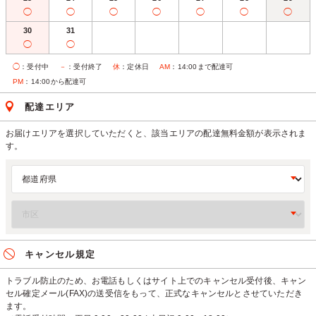
◯
◯
◯
◯
◯
◯
◯
30
31
◯
◯
◯
：受付中
－
：受付終了
休
：定休日
AM
：14:00まで配達可
PM
：14:00から配達可
配達エリア
お届けエリアを選択していただくと、該当エリアの配達無料金額が表示されま
す。
キャンセル規定
トラブル防止のため、お電話もしくはサイト上でのキャンセル受付後、キャン
セル確定メール(FAX)の送受信をもって、正式なキャンセルとさせていただき
ます。