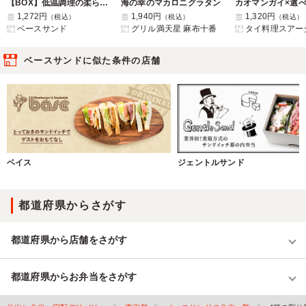
【BOX】低温調理の柔らかチキンとブロッコリーのプロテインサンド
海の幸のマカロニグラタン
1,272円
1,940円
1,320円
（税込）
（税込）
（税込）
ベースサンド
グリル満天星 麻布十番
タイ料理スアー
ベースサンドに似た条件の店舗
ベイス
ジェントルサンド
都道府県からさがす
都道府県から店舗をさがす
都道府県からお弁当をさがす