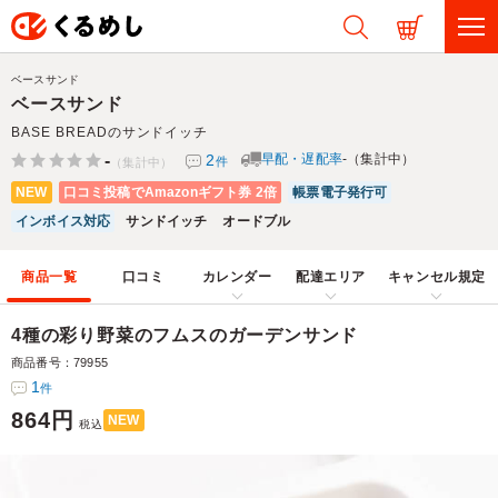
ベースサンド
ベースサンド
BASE BREADのサンドイッチ
-
2
早配・遅配率
-（集計中）
件
（集計中）
NEW
口コミ投稿でAmazonギフト券 2倍
帳票電子発行可
インボイス対応
サンドイッチ
オードブル
商品一覧
口コミ
カレンダー
配達エリア
キャンセル規定
4種の彩り野菜のフムスのガーデンサンド
商品番号：79955
1
件
864円
NEW
税込