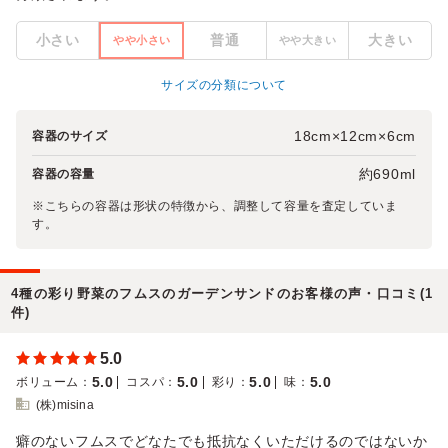
小さい
普通
大きい
やや小さい
やや大きい
サイズの分類について
18cm×12cm×6cm
容器のサイズ
約690ml
容器の容量
※こちらの容器は形状の特徴から、調整して容量を査定していま
す。
4種の彩り野菜のフムスのガーデンサンドのお客様の声・口コミ(1
件)
5.0
5.0
5.0
5.0
5.0
ボリューム
：
コスパ
：
彩り
：
味
：
(株)misina
癖のないフムスでどなたでも抵抗なくいただけるのではないか