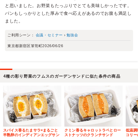
と思いました。お野菜もたっぷりでとても美味しかったです。
パンもしっかりとした厚みで食べ応えがあるのでお腹も満足し
ました。
ご利用シーン：
会議・セミナー
›
勉強会
東京都新宿区箪笥町
2026/06/26
4種の彩り野菜のフムスのガーデンサンドに似た条件の商品
スパイス香るたまサラ×まるごと
クミン香るキャロットラペとロー
低温調
半熟卵のインディアンエッグサン
ストナッツのクランチサンド
コリー