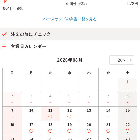
ド
756円
972円
（税込）
864円
（税込）
ベースサンドの弁当一覧を見る
注文の前にチェック
営業日カレンダー
2026年08月
次へ
日
月
火
水
木
金
土
1
－
2
3
4
5
6
7
8
－
－
－
－
－
－
－
9
10
11
12
13
14
15
－
－
◯
◯
－
－
－
16
17
18
19
20
21
22
－
◯
◯
◯
◯
◯
◯
23
24
25
26
27
28
29