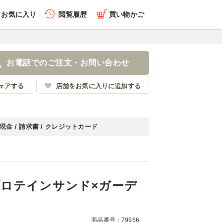
お気に入り
閲覧履歴
買い物かご
履歴を全件削除する
X】プロテインサンド×ガ
ド
お電話でのご注文・お問い合わせ
ースサンド
ェアする
店舗をお気に入りに追加する
現金 / 請求書 / クレジットカード
履歴を見る
プロテインサンド×ガーデ
商品番号：79966