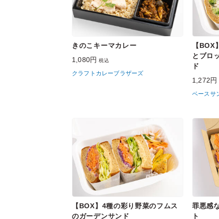
きのこキーマカレー
【BO
とブロ
1,080円
税込
ド
クラフトカレーブラザーズ
1,272
ベースサ
【BOX】4種の彩り野菜のフムス
罪悪感
のガーデンサンド
ト