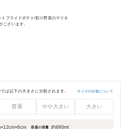
ットフライドポテト/彩り野菜のマリネ
がございます。
中では以下の大きさに分類されます。
サイズの分類について
普通
やや大きい
大きい
m×12cm×6cm
約690ml
容器の容量