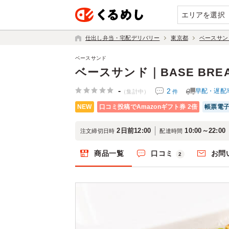
エリアを選択
仕出し弁当・宅配デリバリー
東京都
ベースサン
ベースサンド
ベースサンド｜BASE BR
-
2
早配・遅配
件
（集計中）
NEW
口コミ投稿でAmazonギフト券 2倍
帳票電
2日前12:00
10:00～22:00
注文締切日時
配達時間
商品一覧
口コミ
お問
2