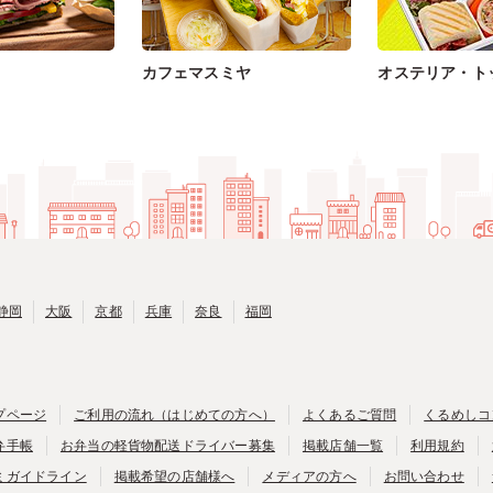
カフェマスミヤ
オステリア・ト
静岡
大阪
京都
兵庫
奈良
福岡
プページ
ご利用の流れ（はじめての方へ）
よくあるご質問
くるめしコ
弁手帳
お弁当の軽貨物配送ドライバー募集
掲載店舗一覧
利用規約
ミガイドライン
掲載希望の店舗様へ
メディアの方へ
お問い合わせ