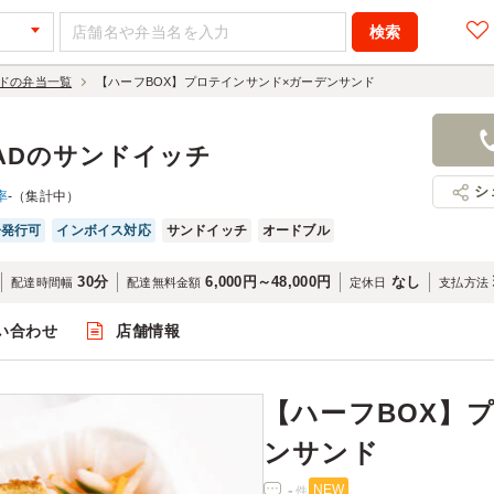
ドの弁当一覧
【ハーフBOX】プロテインサンド×ガーデンサンド
【ハーフBO
ーデンサン
EADのサンドイッチ
1,480円
店舗名：ベ
シ
率
-（集計中）
子発行可
インボイス対応
サンドイッチ
オードブル
30分
6,000円～48,000円
なし
配達時間幅
配達無料金額
定休日
支払方法
い合わせ
店舗情報
閲覧
【ハーフBOX】
ンサンド
-
NEW
件