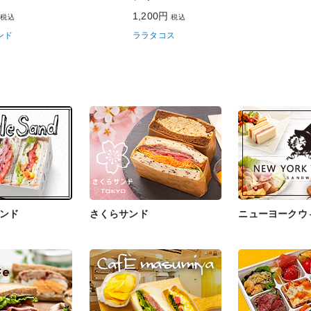
円
1,200円
税込
税込
ンド
ララタコス
ンド
さくらサンド
ニューヨークウ