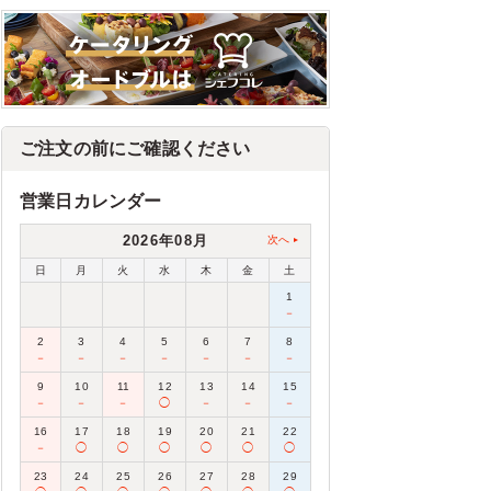
ご注文の前にご確認ください
営業日カレンダー
2026年08月
次へ
日
月
火
水
木
金
土
1
－
2
3
4
5
6
7
8
－
－
－
－
－
－
－
9
10
11
12
13
14
15
－
－
－
◯
－
－
－
16
17
18
19
20
21
22
－
◯
◯
◯
◯
◯
◯
23
24
25
26
27
28
29