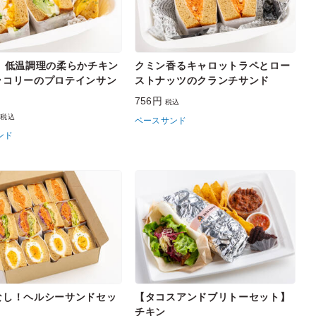
X】低温調理の柔らかチキン
クミン香るキャロットラペとロー
ッコリーのプロテインサン
ストナッツのクランチサンド
756円
税込
円
税込
ベースサンド
ンド
なし！ヘルシーサンドセッ
【タコスアンドブリトーセット】
チキン