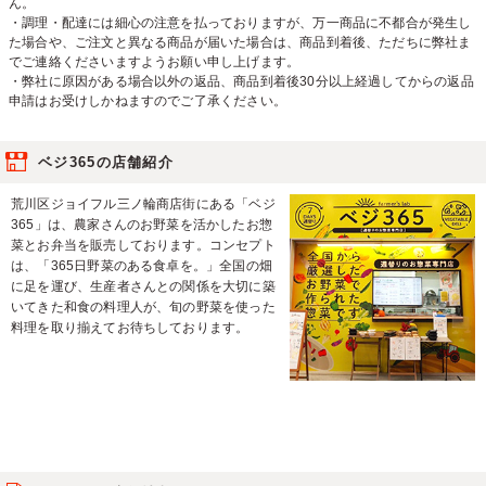
ん。
・調理・配達には細心の注意を払っておりますが、万一商品に不都合が発生し
た場合や、ご注文と異なる商品が届いた場合は、商品到着後、ただちに弊社ま
でご連絡くださいますようお願い申し上げます。
・弊社に原因がある場合以外の返品、商品到着後30分以上経過してからの返品
申請はお受けしかねますのでご了承ください。
ベジ365の店舗紹介
荒川区ジョイフル三ノ輪商店街にある「ベジ
365」は、農家さんのお野菜を活かしたお惣
菜とお弁当を販売しております。コンセプト
は、「365日野菜のある食卓を。」全国の畑
に足を運び、生産者さんとの関係を大切に築
いてきた和食の料理人が、旬の野菜を使った
料理を取り揃えてお待ちしております。