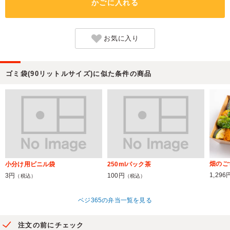
かごに入れる
お気に入り
ゴミ袋(90リットルサイズ)に似た条件の商品
畑のご
小分け用ビニル袋
250mlパック茶
1,296
3円
100円
（税込）
（税込）
ベジ365の弁当一覧を見る
注文の前にチェック