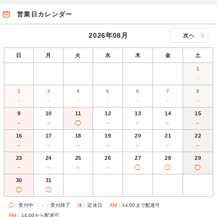
営業日カレンダー
2026年08月
次へ
日
月
火
水
木
金
土
1
－
2
3
4
5
6
7
8
－
－
－
－
－
－
－
9
10
11
12
13
14
15
－
－
◯
－
－
－
－
16
17
18
19
20
21
22
－
－
－
－
－
－
－
23
24
25
26
27
28
29
－
－
－
－
◯
◯
◯
30
31
◯
◯
◯
：受付中
－
：受付終了
休
：定休日
AM
：14:00まで配達可
PM
：14:00から配達可