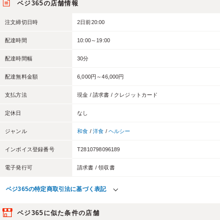
ベジ365の店舗情報
注文締切日時
2日前20:00
配達時間
10:00～19:00
配達時間幅
30分
配達無料金額
6,000円～46,000円
支払方法
現金 / 請求書 / クレジットカード
定休日
なし
ジャンル
和食
/
洋食
/
ヘルシー
インボイス登録番号
T2810798096189
電子発行可
請求書 / 領収書
ベジ365の特定商取引法に基づく表記
ベジ365に似た条件の店舗