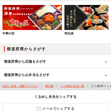
中華の匠
明治座
都道府県からさがす
都道府県から店舗をさがす
都道府県からお弁当をさがす
仕出し弁当・宅配デリバリー
東京都
ベジ365の弁当一覧
ゴミ袋(90リッ
くるめし弁当をシェアする
メールでシェアする