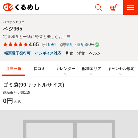
べジサンロクゴ
ベジ365
定番和食と一緒に野菜と楽しむお弁当
4.65
89
0
早配・遅配率
%
件
帳票電子発行可
インボイス対応
和食
洋食
ヘルシー
弁当一覧
口コミ
カレンダー
配達エリア
キャンセル規定
ゴミ袋(90リットルサイズ)
商品番号：58115
0円
税込