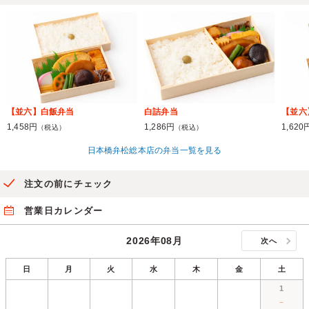
【並六】白飯弁当
白詰弁当
【並六
1,458円
1,286円
1,620
（税込）
（税込）
日本橋弁松総本店の弁当一覧を見る
注文の前にチェック
営業日カレンダー
2026年08月
次へ
日
月
火
水
木
金
土
1
－