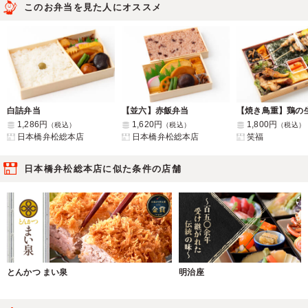
このお弁当を見た人にオススメ
白詰弁当
【並六】赤飯弁当
1,286円
1,620円
1,800円
（税込）
（税込）
（税込）
日本橋弁松総本店
日本橋弁松総本店
笑福
日本橋弁松総本店に似た条件の店舗
とんかつ まい泉
明治座