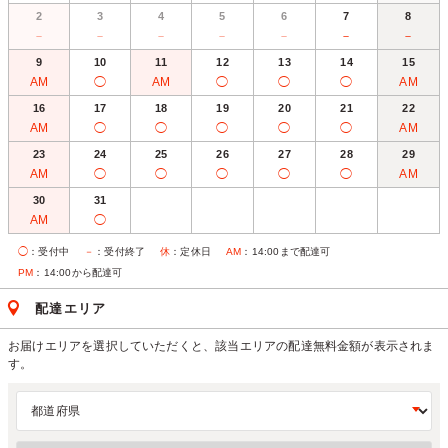
2
3
4
5
6
7
8
－
－
－
－
－
－
－
9
10
11
12
13
14
15
AM
◯
AM
◯
◯
◯
AM
16
17
18
19
20
21
22
AM
◯
◯
◯
◯
◯
AM
23
24
25
26
27
28
29
AM
◯
◯
◯
◯
◯
AM
30
31
AM
◯
◯
：受付中
－
：受付終了
休
：定休日
AM
：14:00まで配達可
PM
：14:00から配達可
配達エリア
お届けエリアを選択していただくと、該当エリアの配達無料金額が表示されま
す。