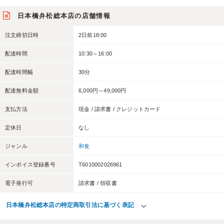
日本橋弁松総本店の店舗情報
注文締切日時
2日前18:00
配達時間
10:30～16:00
配達時間幅
30分
配達無料金額
6,000円～49,000円
支払方法
現金 / 請求書 / クレジットカード
定休日
なし
ジャンル
和食
インボイス登録番号
T6010002026961
電子発行可
請求書 / 領収書
日本橋弁松総本店の特定商取引法に基づく表記