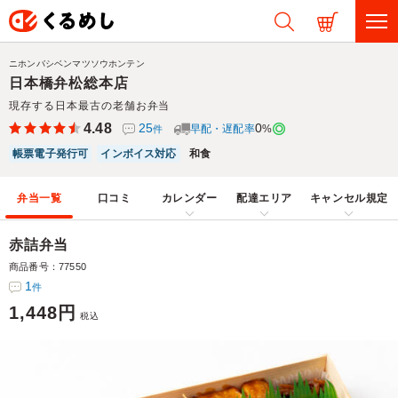
ニホンバシベンマツソウホンテン
日本橋弁松総本店
現存する日本最古の老舗お弁当
4.48
25
0
早配・遅配率
%
件
帳票電子発行可
インボイス対応
和食
弁当一覧
口コミ
カレンダー
配達エリア
キャンセル規定
赤詰弁当
商品番号：77550
1
件
1,448円
税込