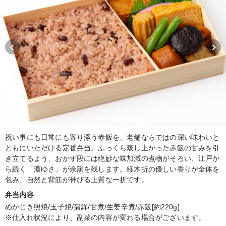
祝い事にも日常にも寄り添う赤飯を、老舗ならではの深い味わいと
ともにいただける定番弁当。ふっくら蒸し上がった赤飯の甘みを引
き立てるよう、おかず段には絶妙な味加減の煮物がそろい、江戸か
ら続く「濃ゆさ」が余韻を残します。経木折の優しい香りが全体を
包み、自然と背筋が伸びる上質な一折です。
弁当内容
めかじき照焼/玉子焼/蒲鉾/甘煮/生姜辛煮/赤飯[約220g]
※仕入れ状況により、副菜の内容が変わる場合がございます。