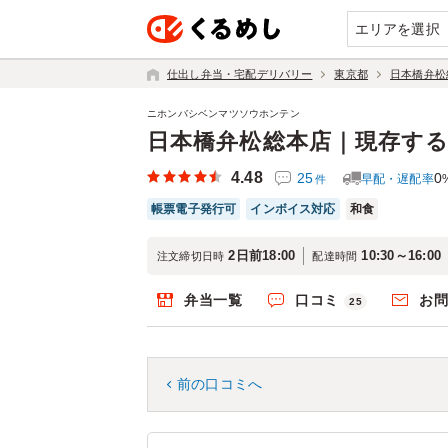
エリアを選択
仕出し弁当・宅配デリバリー
東京都
日本橋弁松
ニホンバシベンマツソウホンテン
日本橋弁松総本店｜現存す
4.48
25
0
早配・遅配率
件
帳票電子発行可
インボイス対応
和食
2日前18:00
10:30～16:00
注文締切日時
配達時間
弁当一覧
口コミ
お
25
前の口コミへ