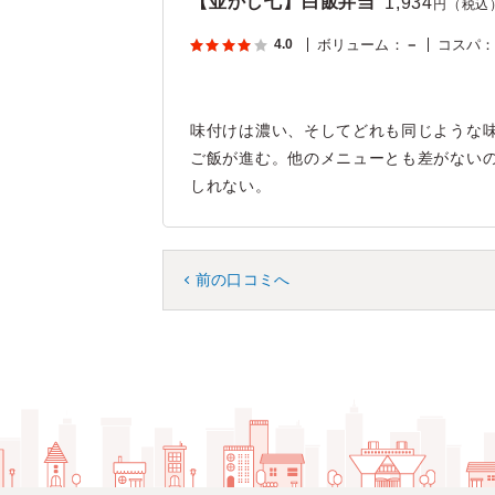
【並かし七】白飯弁当
1,934
円（税込
4.0
ボリューム
：
－
コスパ
味付けは濃い、そしてどれも同じような
ご飯が進む。他のメニューとも差がない
しれない。
前の口コミへ