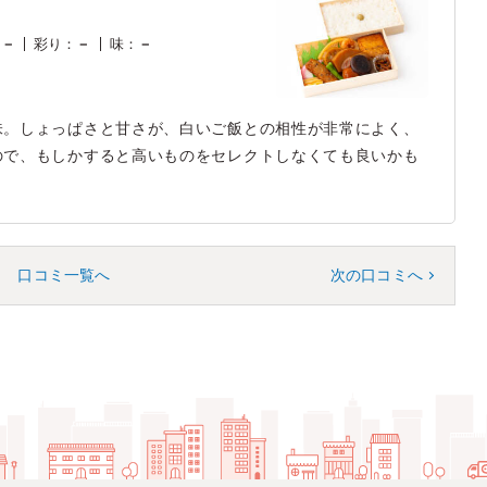
）
：
－
彩り
：
－
味
：
－
味。しょっぱさと甘さが、白いご飯との相性が非常によく、
ので、もしかすると高いものをセレクトしなくても良いかも
口コミ一覧へ
次の口コミへ