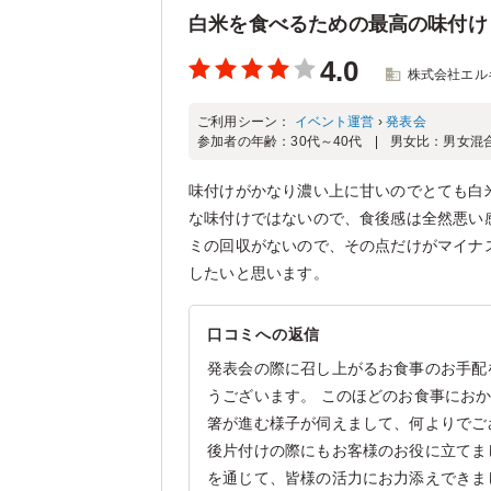
白米を食べるための最高の味付け
4.0
株式会社エル
ご利用シーン：
イベント運営
›
発表会
参加者の年齢：
30代～40代
男女比：
男女混
味付けがかなり濃い上に甘いのでとても白
な味付けではないので、食後感は全然悪い
ミの回収がないので、その点だけがマイナ
したいと思います。
口コミへの返信
発表会の際に召し上がるお食事のお手配
うございます。 このほどのお食事にお
箸が進む様子が伺えまして、何よりでご
後片付けの際にもお客様のお役に立てま
を通じて、皆様の活力にお力添えできま