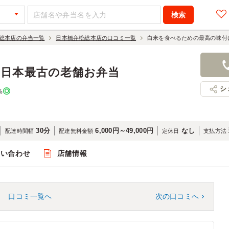
総本店の弁当一覧
日本橋弁松総本店の口コミ一覧
白米を食べるための最高の味付
る日本最古の老舗お弁当
シ
%
30分
6,000円～49,000円
なし
配達時間幅
配達無料金額
定休日
支払方法
問い合わせ
店舗情報
口コミ一覧へ
次の口コミへ