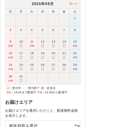
2026年08月
次へ
日
月
火
水
木
金
土
1
－
2
3
4
5
6
7
8
－
－
－
－
－
－
－
9
10
11
12
13
14
15
AM
◯
AM
◯
◯
◯
AM
16
17
18
19
20
21
22
AM
◯
◯
◯
◯
◯
AM
23
24
25
26
27
28
29
AM
◯
◯
◯
◯
◯
AM
30
31
AM
◯
◯
：受付中
－
：受付終了
休
：定休日
AM
：14:00まで配達可
PM
：14:00から配達可
お届けエリア
お届けエリアを選択いただくと、配達無料金額
を表示します。