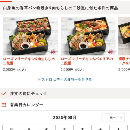
白身魚の香草パン粉焼き&肉ちらしの二段重に似た条件の商品
ローズマリーチキン&肉ちらしの
ローズマリーチキン&パエリアの
濃厚チ
二段重
二段重
ーグ&
2,000円
2,000円
2,000
（税込）
（税込）
ビストロ コディの弁当一覧を見る
注文の前にチェック
営業日カレンダー
2026年08月
次へ
日
月
火
水
木
金
土