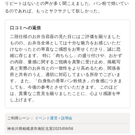
リピートはないとの声が多く聞こえました。パン粉で焼いてい
るのであれば、もっとサクサクして欲しかった。
口コミへの返信
二段仕様のお弁当容器の見た目にはご評価を賜りました
ものの、お弁当全体としては十分な魅力をお感じいただ
けなかったとの率直なご感想をお寄せくださり、誠に恐
縮に存じます。 特に「肉ちらし」の盛り付けや、おかず
の内容、量感に関するご指摘を真摯に受け止め、掲載写
真と実際のお弁当との一致性をより高めるため、関係各
所と共有のうえ、適切に対応してまいる所存でございま
す。 また、「白身魚の香草パン粉焼き」の食感につきま
しても、今後の参考とさせていただきます。 このほど
は、貴重なご意見を賜りましたことに、心より感謝を申
し上げます。
ご利用シーン：
イベント運営
›
説明会
神奈川県相模原市南区北里
2025/06/06