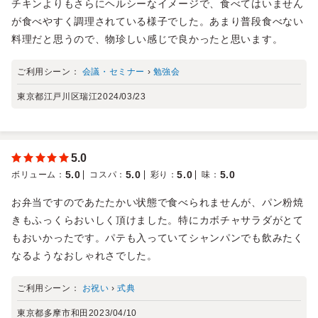
チキンよりもさらにヘルシーなイメージで、食べてはいません
が食べやすく調理されている様子でした。あまり普段食べない
料理だと思うので、物珍しい感じで良かったと思います。
ご利用シーン：
会議・セミナー
›
勉強会
東京都江戸川区瑞江
2024/03/23
5.0
5.0
5.0
5.0
5.0
ボリューム
：
コスパ
：
彩り
：
味
：
お弁当ですのであたたかい状態で食べられませんが、パン粉焼
きもふっくらおいしく頂けました。特にカボチャサラダがとて
もおいかったです。パテも入っていてシャンパンでも飲みたく
なるようなおしゃれさでした。
ご利用シーン：
お祝い
›
式典
東京都多摩市和田
2023/04/10