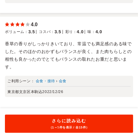
4.0
3.5
3.5
4.0
4.0
ボリューム
：
コスパ
：
彩り
：
味
：
香草の香りがしっかりきいており、常温でも満足感のある味で
した。そのほかのおかずもバランスが良く、また肉ちらしとの
相性も良かったのでとてもバランスの取れたお重だと思いま
す。
ご利用シーン：
会食・接待
›
会食
東京都文京区本駒込
2022/12/26
さらに読み込む
（1～
5
件を表示 / 全15件）