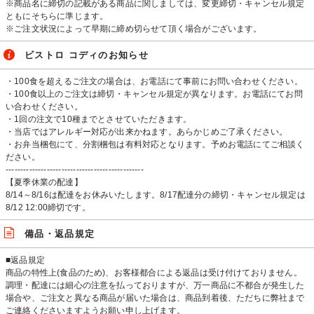
※商品名に締切の記載がある商品に関しましては、変更締切・キャンセル規定
ともにそちらに準じます。
※ご注文状況によって早期に締め切らせて頂く場合がございます。
ビストロ コディのお知らせ
・100食を超えるご注文の場合は、お電話にて事前にお問い合わせください。
・100食以上のご注文は締切・キャンセル規定が異なります。お電話にてお問
い合わせください。
・1回の注文で10種までとさせていただきます。
・当店ではアレルギー対応が出来かねます。あらかじめご了承ください。
・お弁当梱包にて、分割梱包は有料対応となります。予めお電話にてご相談く
ださい。
-----------------------------------------------
【夏季休業の配達】
8/14～8/16は配達をお休みいたします。8/17配達分の締切・キャンセル規定は
8/12 12:00締切です。
備品・返品規定
■返品規定
商品の特性上(食品のため)、お客様都合による返品は受け付けておりません。
調理・配達には細心の注意を払っておりますが、万一商品に不都合が発生した
場合や、ご注文と異なる商品が届いた場合は、商品到着後、ただちに弊社まで
ご連絡くださいますようお願い申し上げます。