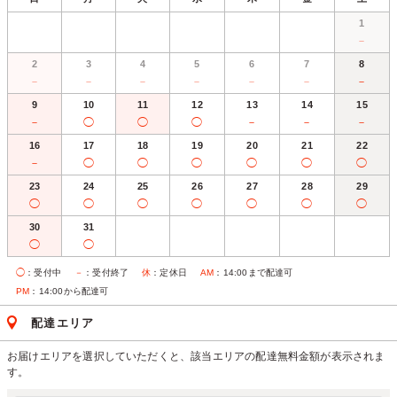
1
－
2
3
4
5
6
7
8
－
－
－
－
－
－
－
9
10
11
12
13
14
15
－
◯
◯
◯
－
－
－
16
17
18
19
20
21
22
－
◯
◯
◯
◯
◯
◯
23
24
25
26
27
28
29
◯
◯
◯
◯
◯
◯
◯
30
31
◯
◯
◯
：受付中
－
：受付終了
休
：定休日
AM
：14:00まで配達可
PM
：14:00から配達可
配達エリア
お届けエリアを選択していただくと、該当エリアの配達無料金額が表示されま
す。