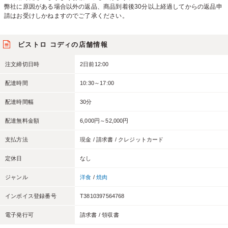
弊社に原因がある場合以外の返品、商品到着後30分以上経過してからの返品申
請はお受けしかねますのでご了承ください。
ビストロ コディの店舗情報
注文締切日時
2日前12:00
配達時間
10:30～17:00
配達時間幅
30分
配達無料金額
6,000円～52,000円
支払方法
現金 / 請求書 / クレジットカード
定休日
なし
ジャンル
洋食
/
焼肉
インボイス登録番号
T3810397564768
電子発行可
請求書 / 領収書