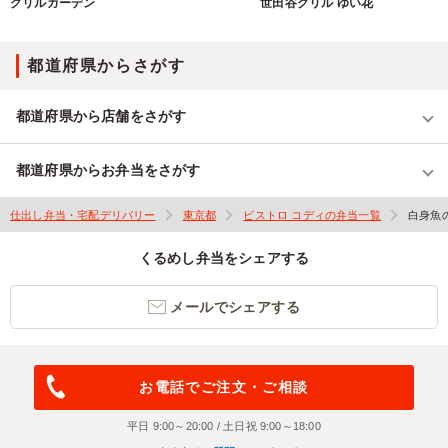
グリルガーデン
世田谷グリル ゆい花
都道府県からさがす
都道府県から店舗をさがす
都道府県からお弁当をさがす
仕出し弁当・宅配デリバリー
東京都
ビストロ コディの弁当一覧
白身魚
くるめし弁当をシェアする
メールでシェアする
お電話でご注文・ご相談
平日 9:00～20:00 / 土日祝 9:00～18:00