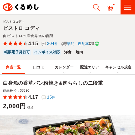
ビストロコディ
ビストロ コディ
肉ビストロの洋食弁当の配達
4.15
204
0
早配・遅配率
%
件
帳票電子発行可
インボイス対応
洋食
焼肉
弁当一覧
口コミ
カレンダー
配達エリア
キャンセル規定
白身魚の香草パン粉焼き&肉ちらしの二段重
商品番号：38390
4.17
15
件
2,000円
税込