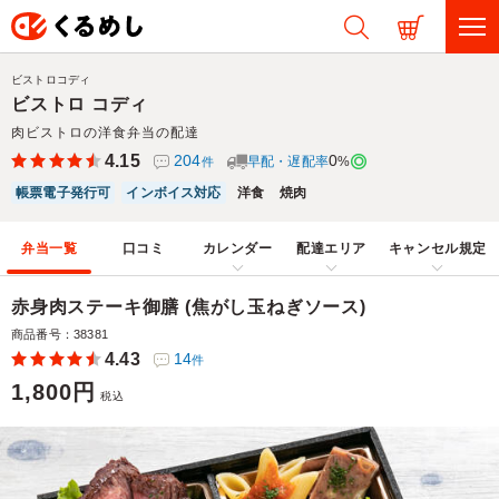
ビストロコディ
ビストロ コディ
肉ビストロの洋食弁当の配達
4.15
204
0
早配・遅配率
%
件
帳票電子発行可
インボイス対応
洋食
焼肉
弁当一覧
口コミ
カレンダー
配達エリア
キャンセル規定
赤身肉ステーキ御膳 (焦がし玉ねぎソース)
商品番号：38381
4.43
14
件
1,800円
税込