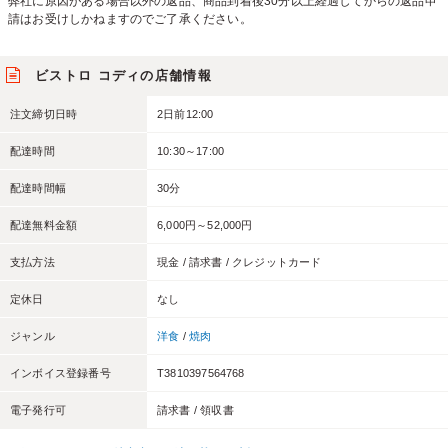
弊社に原因がある場合以外の返品、商品到着後30分以上経過してからの返品申
請はお受けしかねますのでご了承ください。
ビストロ コディの店舗情報
注文締切日時
2日前12:00
配達時間
10:30～17:00
配達時間幅
30分
配達無料金額
6,000円～52,000円
支払方法
現金 / 請求書 / クレジットカード
定休日
なし
ジャンル
洋食
/
焼肉
インボイス登録番号
T3810397564768
電子発行可
請求書 / 領収書