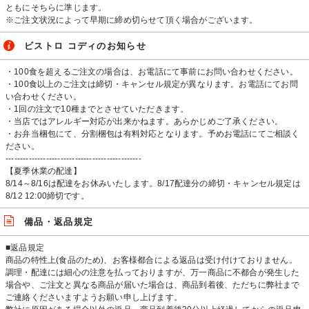
ともにそちらに準じます。
※ご注文状況によって早期に締め切らせて頂く場合がございます。
ビストロ コディのお知らせ
・100食を超えるご注文の場合は、お電話にて事前にお問い合わせください。
・100食以上のご注文は締切・キャンセル規定が異なります。お電話にてお問
い合わせください。
・1回の注文で10種までとさせていただきます。
・当店ではアレルギー対応が出来かねます。あらかじめご了承ください。
・お弁当梱包にて、分割梱包は有料対応となります。予めお電話にてご相談く
ださい。
-----------------------------------------------
【夏季休業の配達】
8/14～8/16は配達をお休みいたします。8/17配達分の締切・キャンセル規定は
8/12 12:00締切です。
備品・返品規定
■返品規定
商品の特性上(食品のため)、お客様都合による返品は受け付けておりません。
調理・配達には細心の注意を払っておりますが、万一商品に不都合が発生した
場合や、ご注文と異なる商品が届いた場合は、商品到着後、ただちに弊社まで
ご連絡くださいますようお願い申し上げます。