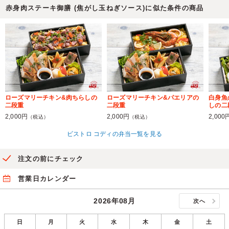
赤身肉ステーキ御膳 (焦がし玉ねぎソース)に似た条件の商品
ローズマリーチキン&肉ちらしの
ローズマリーチキン&パエリアの
白身魚
二段重
二段重
しの二
2,000円
2,000円
2,000
（税込）
（税込）
ビストロ コディの弁当一覧を見る
注文の前にチェック
営業日カレンダー
2026年08月
次へ
日
月
火
水
木
金
土