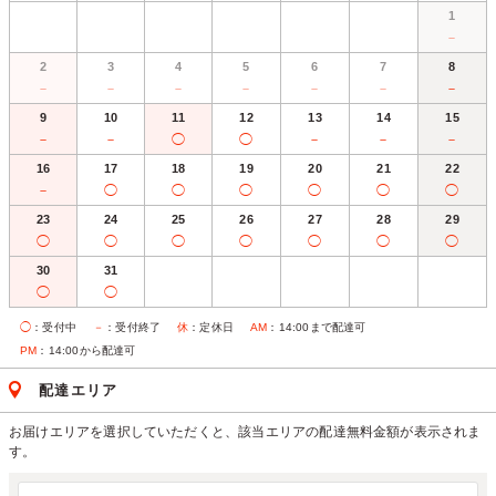
1
－
2
3
4
5
6
7
8
－
－
－
－
－
－
－
9
10
11
12
13
14
15
－
－
◯
◯
－
－
－
16
17
18
19
20
21
22
－
◯
◯
◯
◯
◯
◯
23
24
25
26
27
28
29
◯
◯
◯
◯
◯
◯
◯
30
31
◯
◯
◯
：受付中
－
：受付終了
休
：定休日
AM
：14:00まで配達可
PM
：14:00から配達可
配達エリア
お届けエリアを選択していただくと、該当エリアの配達無料金額が表示されま
す。