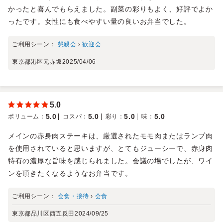
かったと喜んでもらえました。副菜の彩りもよく、好評でよか
ったです。女性にも食べやすい量の良いお弁当でした。
ご利用シーン：
懇親会
›
歓迎会
東京都港区元赤坂
2025/04/06
5.0
5.0
5.0
5.0
5.0
ボリューム
：
コスパ
：
彩り
：
味
：
メインの赤身肉ステーキは、厳選されたモモ肉またはランプ肉
を使用されていると思いますが、とてもジューシーで、赤身肉
特有の濃厚な旨味を感じられました。会議の場でしたが、ワイ
ンを頂きたくなるようなお弁当です。
ご利用シーン：
会食・接待
›
会食
東京都品川区西五反田
2024/09/25