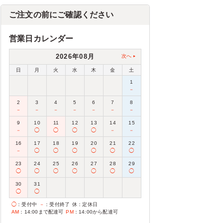
ご注文の前にご確認ください
営業日カレンダー
2026年08月
次へ
日
月
火
水
木
金
土
1
－
2
3
4
5
6
7
8
－
－
－
－
－
－
－
9
10
11
12
13
14
15
－
◯
◯
◯
◯
－
－
16
17
18
19
20
21
22
－
◯
◯
◯
◯
◯
◯
23
24
25
26
27
28
29
◯
◯
◯
◯
◯
◯
◯
30
31
◯
◯
◯
：受付中
－
：受付終了
休
：定休日
AM
：14:00まで配達可
PM
：14:00から配達可