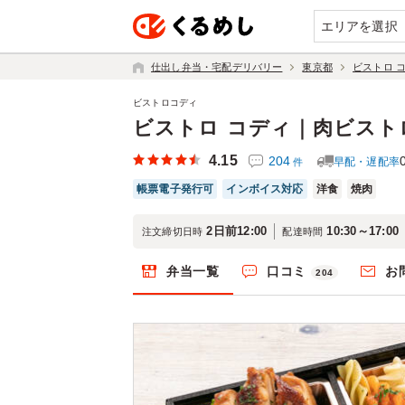
エリアを選択
仕出し弁当・宅配デリバリー
東京都
ビストロ 
ビストロコディ
ビストロ コディ｜肉ビスト
4.15
204
早配・遅配率
件
帳票電子発行可
インボイス対応
洋食
焼肉
2日前12:00
10:30～17:00
注文締切日時
配達時間
弁当一覧
口コミ
お
204