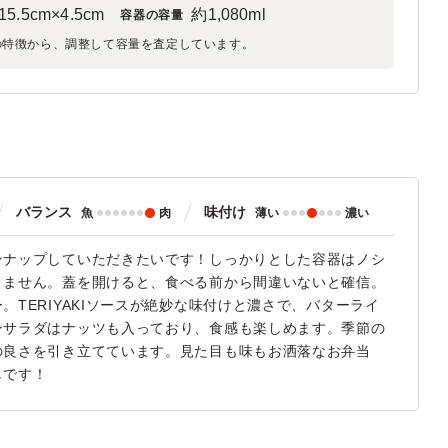
15.5cm×4.5cm
約1,080ml
容器の容量
の特徴から、調整して容量を査定しています。
バランス
味付け
魚
肉
薄い
濃い
ンナップしていただきたいです！しっかりとした容器はノシ
りません。蓋を開けると、食べる前から間違いないと確信。
TERIYAKIソースが絶妙な味付けと濃さで、バターライ
ンサラダはナッツも入っており、食感も楽しめます。季節の
の良さを引き立てています。見た目も味もお洒落なお弁当
しです！