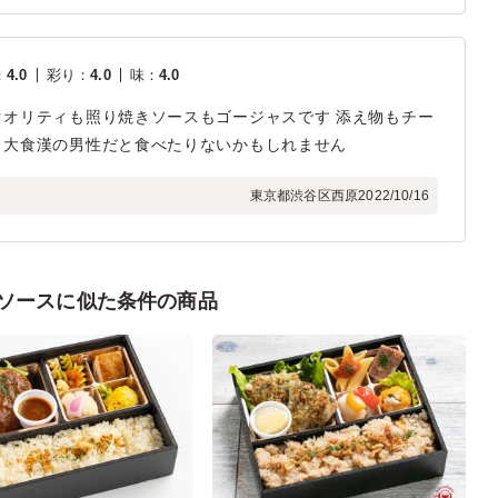
：
4.0
彩り
：
4.0
味
：
4.0
オリティも照り焼きソースもゴージャスです 添え物もチー
。大食漢の男性だと食べたりないかもしれません
東京都渋谷区西原
2022/10/16
I”ソースに似た条件の商品