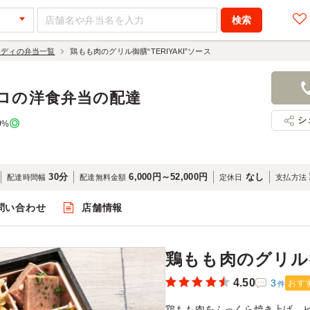
コディの弁当一覧
鶏もも肉のグリル御膳“TERIYAKI”ソース
鶏もも肉のグリ
ース
ロの洋食弁当の配達
1,500円
店舗名：ビ
シ
0
%
30分
6,000円～52,000円
なし
配達時間幅
配達無料金額
定休日
支払方法
問い合わせ
店舗情報
閲覧
鶏もも肉のグリル御
4.50
3
おす
件
鶏もも肉をふっくら焼き上げ、ビ