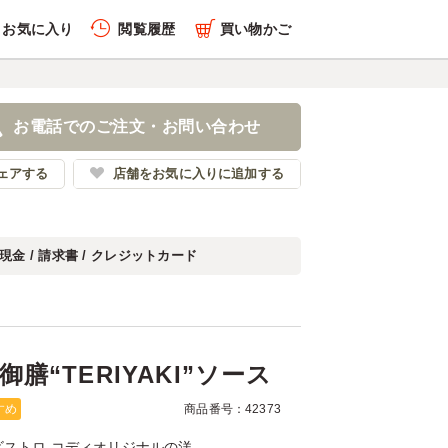
お気に入り
閲覧履歴
買い物かご
履歴を全件削除する
ル御膳“TERIYAKI”ソ
お電話でのご注文・お問い合わせ
ストロ コディ
ェアする
店舗をお気に入りに追加する
現金 / 請求書 / クレジットカード
履歴を見る
膳“TERIYAKI”ソース
すめ
商品番号：42373
ストロ コディオリジナルの洋