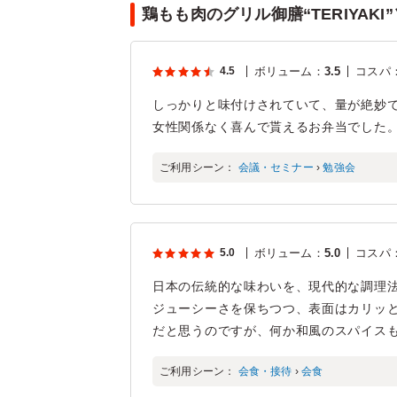
鶏もも肉のグリル御膳“TERIYAK
4.5
ボリューム
：
3.5
コスパ
しっかりと味付けされていて、量が絶妙
女性関係なく喜んで貰えるお弁当でした
ご利用シーン：
会議・セミナー
›
勉強会
5.0
ボリューム
：
5.0
コスパ
日本の伝統的な味わいを、現代的な調理
ジューシーさを保ちつつ、表面はカリッ
だと思うのですが、何か和風のスパイス
ご利用シーン：
会食・接待
›
会食