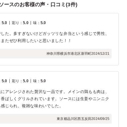
I”ソースのお客様の声・口コミ(3件)
：
5.0
彩り
：
5.0
味
：
5.0
でした。多すぎないけどガッツリな弁当という感じで男性、
。またぜひ利用したいと思いました！！
神奈川県横浜市港北区新羽町
2024/12/21
：
5.0
彩り
：
5.0
味
：
5.0
法にアレンジされた贅沢な一品です。メインの鶏もも肉は、
と香ばしくグリルされています。ソースには生姜やニンニク
も感じられ、複雑な味わいでした。
東京都品川区西五反田
2024/09/25