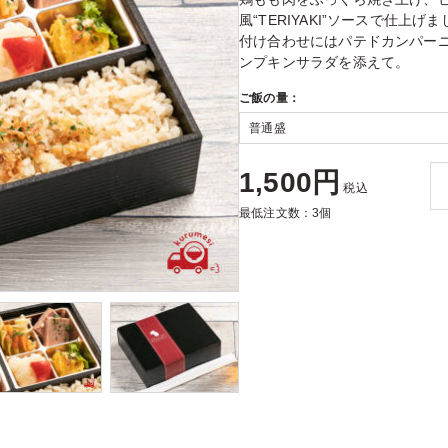
風“TERIYAKI”ソースで仕上げ
付け合わせにはパテドカンパー
ンプキンサラダを添えて。
ご飯の量：
1,500円
税込
最低注文数：3個