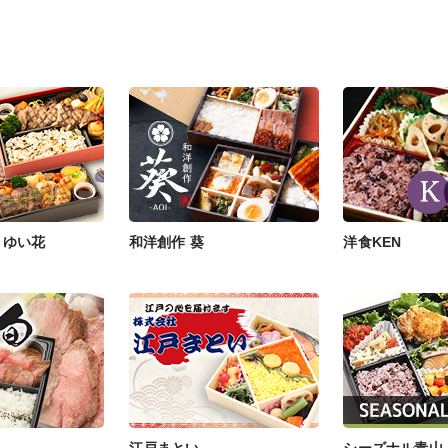
 ゆい花
和洋創作 葵
洋食KEN