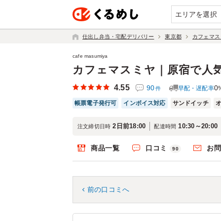
エリアを選択
仕出し弁当・宅配デリバリー
東京都
カフェマス
cafe masumiya
カフェマスミヤ｜原宿で人
4.55
90
0
早配・遅配率
件
帳票電子発行可
インボイス対応
サンドイッチ
2日前18:00
10:30～20:00
注文締切日時
配達時間
商品一覧
口コミ
お
90
前の口コミへ