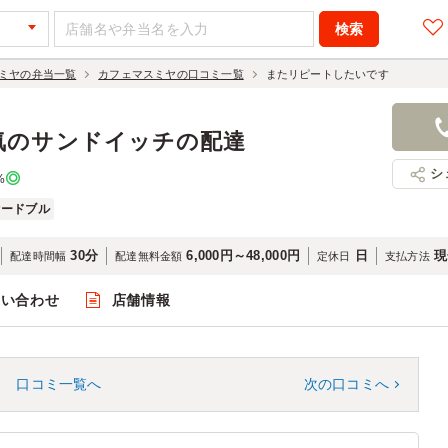
ミヤの弁当一覧
カフェマスミヤの口コミ一覧
またリピートしたいです
気のサンドイッチの配達
シ
%
オードブル
30分
6,000円～48,000円
日
現
配達時間幅
配達無料金額
定休日
支払方法
問い合わせ
店舗情報
口コミ一覧へ
次の口コミへ