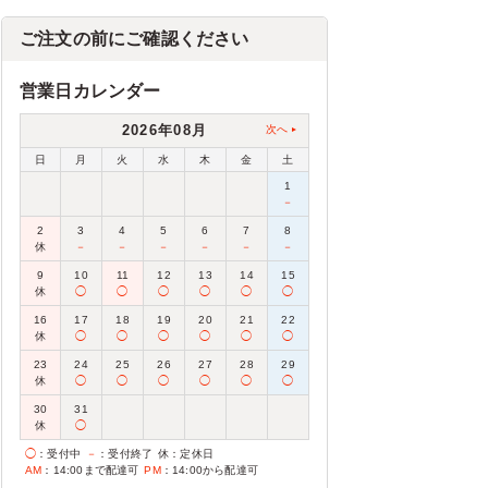
ご注文の前にご確認ください
営業日カレンダー
2026年08月
次へ
日
月
火
水
木
金
土
1
－
2
3
4
5
6
7
8
休
－
－
－
－
－
－
9
10
11
12
13
14
15
休
◯
◯
◯
◯
◯
◯
16
17
18
19
20
21
22
休
◯
◯
◯
◯
◯
◯
23
24
25
26
27
28
29
休
◯
◯
◯
◯
◯
◯
30
31
休
◯
◯
：受付中
－
：受付終了
休
：定休日
AM
：14:00まで配達可
PM
：14:00から配達可