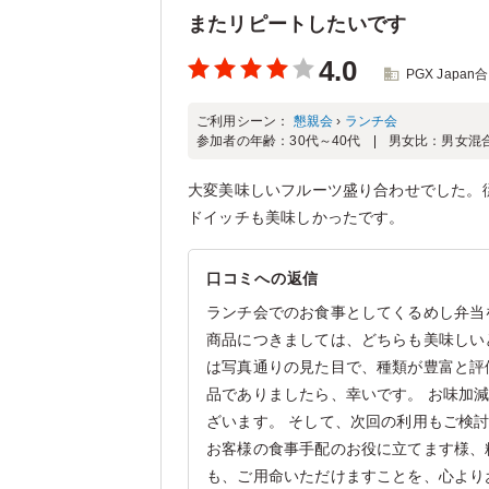
またリピートしたいです
4.0
PGX Japa
ご利用シーン：
懇親会
›
ランチ会
参加者の年齢：
30代～40代
男女比：
男女混
大変美味しいフルーツ盛り合わせでした。
ドイッチも美味しかったです。
口コミへの返信
ランチ会でのお食事としてくるめし弁当
商品につきましては、どちらも美味しい
は写真通りの見た目で、種類が豊富と評
品でありましたら、幸いです。 お味加
ざいます。 そして、次回の利用もご検
お客様の食事手配のお役に立てます様、
も、ご用命いただけますことを、心より