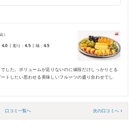
込）
：
4.0
彩り
：
4.5
味
：
4.5
トでした。ボリュームが足りないのに値段だけしっかりとる
ピートしたい思わせる美味しいフルーツの盛り合わせでし
口コミ一覧へ
次の口コミへ