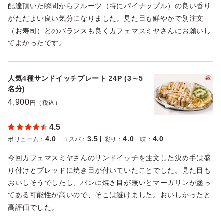
配達頂いた瞬間からフルーツ（特にパイナップル）の良い香り
がただよい良い気分になりました。見た目も鮮やかで別注文
（お寿司）とのバランスも良くカフェマスミヤさんにお願いし
てよかったです。
人気4種サンドイッチプレート 24P (3～5
名分)
4,900
円（税込）
4.5
4.0
3.5
4.0
4.0
ボリューム
：
コスパ
：
彩り
：
味
：
今回カフェマスミヤさんのサンドイッチを注文した決め手は盛
り付けとブレッドに焼き目が付いていたことでした。見た目も
おいしそうでしたし、パンに焼き目が無いとマーガリンが塗っ
てある可能性が高いので、そこは避けました。おいしかったと
高評価でした。