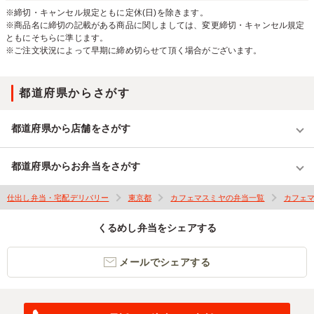
※締切・キャンセル規定ともに定休(日)を除きます。
※商品名に締切の記載がある商品に関しましては、変更締切・キャンセル規定
ともにそちらに準じます。
※ご注文状況によって早期に締め切らせて頂く場合がございます。
都道府県からさがす
都道府県から店舗をさがす
都道府県からお弁当をさがす
仕出し弁当・宅配デリバリー
東京都
カフェマスミヤの弁当一覧
カフェ
くるめし弁当をシェアする
メールでシェアする