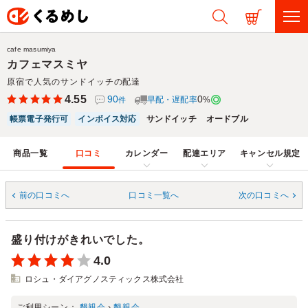
cafe masumiya
カフェマスミヤ
原宿で人気のサンドイッチの配達
4.55
90
0
早配・遅配率
%
件
帳票電子発行可
インボイス対応
サンドイッチ
オードブル
商品一覧
口コミ
カレンダー
配達エリア
キャンセル規定
前の口コミへ
口コミ一覧へ
次の口コミへ
盛り付けがきれいでした。
4.0
ロシュ・ダイアグノスティックス株式会社
ご利用シーン：
懇親会
›
懇親会