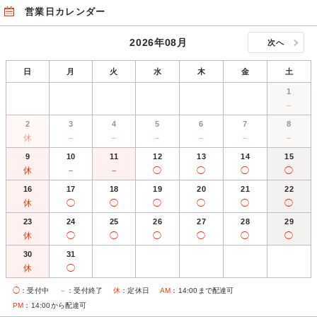
営業日カレンダー
2026年08月
次へ
日
月
火
水
木
金
土
1
－
2
3
4
5
6
7
8
休
－
－
－
－
－
－
9
10
11
12
13
14
15
休
－
－
◯
◯
◯
◯
16
17
18
19
20
21
22
休
◯
◯
◯
◯
◯
◯
23
24
25
26
27
28
29
休
◯
◯
◯
◯
◯
◯
30
31
休
◯
◯
：受付中
－
：受付終了
休
：定休日
AM
：14:00まで配達可
PM
：14:00から配達可