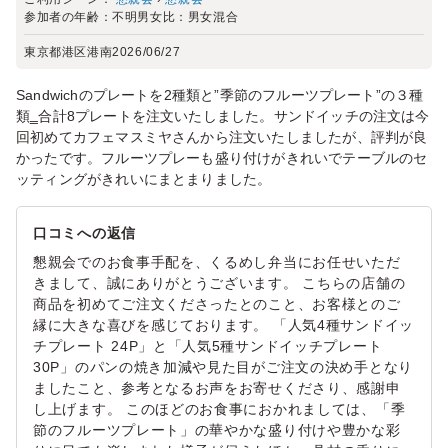
参加者の年齢：
不明
男女比：
男女混合
東京都港区港南
2026/06/27
Sandwichのプレートを2種類と”季節のフルーツプレート”の３種
類‗合計8プレートを注文いたしました。サンドイッチの注文は今
回初めてカフェマスミヤさんから注文いたしましたが、評判が良
かったです。フルーツプレーも盛り付けがきれいでテーブルのセ
ッティングがきれいにまとまりました。
口コミへの返信
懇親会でのお食事手配を、くるめし弁当にお任せいただ
きまして、誠にありがとうございます。 こちらの店舗の
商品を初めてご注文くださったとのこと、お客様とのご
縁に大きな喜びを感じております。 「人気4種サンドイッ
チプレート 24P」と「人気5種サンドイッチプレート
30P」のパンの焼き加減や見た目がご注文の決め手となり
ましたこと、参考となるお声をお寄せくださり、感謝申
し上げます。 このほどのお食事におかれましては、「季
節のフルーツプレート」の華やかな盛り付けや豊かな彩