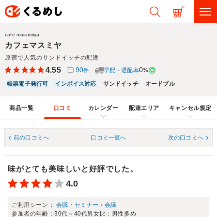
cafe masumiya
カフェマスミヤ
原宿で人気のサンドイッチの配達
4.55
90
0
早配・遅配率
%
件
帳票電子発行可
インボイス対応
サンドイッチ
オードブル
商品一覧
口コミ
カレンダー
配達エリア
キャンセル規定
前の口コミへ
口コミ一覧へ
次の口コミへ
味がとても美味しいと好評でした。
4.0
ご利用シーン：
会議・セミナー
›
会議
参加者の年齢：
30代～40代
男女比：
男性多め