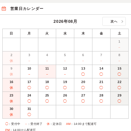
営業日カレンダー
2026年08月
次へ
日
月
火
水
木
金
土
1
－
2
3
4
5
6
7
8
休
－
－
－
－
－
－
9
10
11
12
13
14
15
休
－
－
－
◯
◯
◯
16
17
18
19
20
21
22
休
◯
◯
◯
◯
◯
◯
23
24
25
26
27
28
29
休
◯
◯
◯
◯
◯
◯
30
31
休
◯
◯
：受付中
－
：受付終了
休
：定休日
AM
：14:00まで配達可
PM
：14:00から配達可