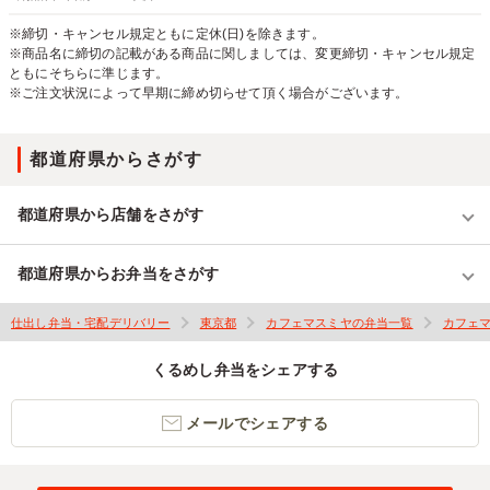
※締切・キャンセル規定ともに定休(日)を除きます。
※商品名に締切の記載がある商品に関しましては、変更締切・キャンセル規定
ともにそちらに準じます。
※ご注文状況によって早期に締め切らせて頂く場合がございます。
都道府県からさがす
都道府県から店舗をさがす
都道府県からお弁当をさがす
仕出し弁当・宅配デリバリー
東京都
カフェマスミヤの弁当一覧
カフェ
くるめし弁当をシェアする
メールでシェアする