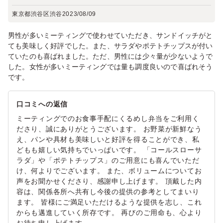
東京都渋谷区渋谷
2023/08/09
男性が多いミーティングで使わせていただき、サンドイッチがと
ても美味しく好評でした。また、サラダやポテトチップスが付い
ていたのも喜ばれました。ただ、男性には少々量が少ないようで
した。女性が多いミーティングでは量も調度良いので喜ばれそう
です。
口コミへの返信
ミーティングでのお食事手配にくるめし弁当をご利用く
ださり、誠にありがとうございます。 お野菜が新鮮なう
え、パンや具材も美味しいと好評を得ることができ、私
どもも嬉しい気持ちでいっぱいです。 「コールスローサ
ラダ」や「ポテトチップス」のご用意にも喜んでいただ
け、何よりでございます。 また、ボリュームについてお
声をお聞かせくださり、感謝申し上げます。 頂戴した内
容は、関係各所へ共有し今後の提供の参考としてまいり
ます。 皆様にご満足いただけるような提供を志し、これ
からも邁進していく所存です。 再びのご用命も、心より