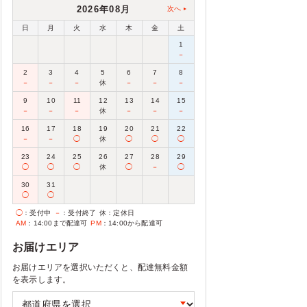
2026年08月
次へ
日
月
火
水
木
金
土
1
－
2
3
4
5
6
7
8
－
－
－
休
－
－
－
9
10
11
12
13
14
15
－
－
－
休
－
－
－
16
17
18
19
20
21
22
－
－
◯
休
◯
◯
◯
23
24
25
26
27
28
29
◯
◯
◯
休
◯
－
◯
30
31
◯
◯
◯
：受付中
－
：受付終了
休
：定休日
AM
：14:00まで配達可
PM
：14:00から配達可
お届けエリア
お届けエリアを選択いただくと、配達無料金額
を表示します。