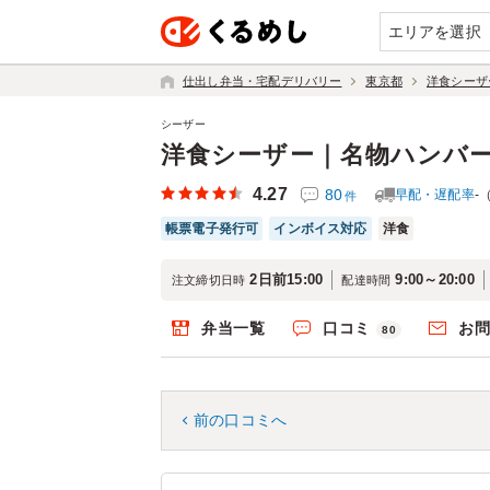
エリアを選択
仕出し弁当・宅配デリバリー
東京都
洋食シーザ
シーザー
洋食シーザー｜名物ハンバ
4.27
80
早配・遅配率
-
件
帳票電子発行可
インボイス対応
洋食
2日前15:00
9:00～20:00
注文締切日時
配達時間
弁当一覧
口コミ
お
80
前の口コミへ