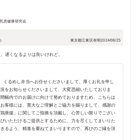
人乳房健康研究会
め
東京都江東区有明
2024/06/25
た。遅くなるよりは良いけれど。
、くるめし弁当へお任せくださいまして、厚くお礼を申し
状況をお知らせくださいまして、大変恐縮いたしておりま
時間幅内でのお届けに向けて努めておりますため、こちらは
 お客様には、寛大なご理解とご協力を賜りまして、感謝の
「鶏唐揚」に関してご指摘を頂戴し、心苦しい限りでござい
喜びいただけるご提供とするために、力を尽くしてまいりた
できるよう、精進を重ねてまいりますので、再びのご縁を頂
。