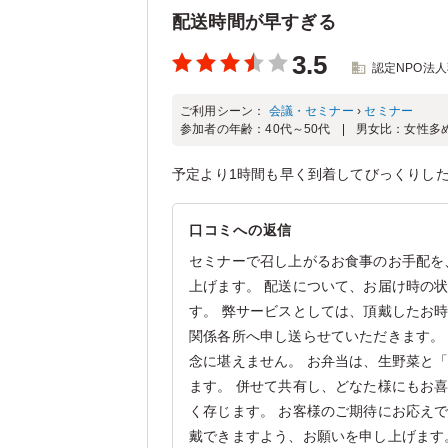
配送時間が早すぎる
3.5
認定NPO法
ご利用シーン：
会議・セミナー
›
セミナー
参加者の年齢：
40代～50代
男女比：
女性多
予定より1時間も早く到着してびっくりし
口コミへの返信
セミナーで召し上がるお食事のお手配を
上げます。 配送について、お届け時の
す。 弊サービスとしては、頂戴したお
関係各所へ申し送らせていただきます。
念に堪えません。 お弁当は、生野菜と
ます。 併せて共有し、どなた様にもお
く存じます。 お客様のご期待にお応え
戴できますよう、お願いを申し上げます