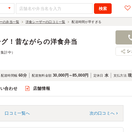
ーの弁当一覧
洋食シーザーの口コミ一覧
配送時間が早すぎる
ーグ！昔ながらの洋食弁当
シ
（集計中）
60分
30,000円～85,000円
水
現
配達時間幅
配達無料金額
定休日
支払方法
問い合わせ
店舗情報
口コミ一覧へ
次の口コミへ