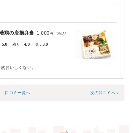
&若鶏の唐揚弁当
1,000
円（税込）
：
5.0
彩り
：
4.0
味
：
3.0
全然おいしくない。
口コミ一覧へ
次の口コミへ