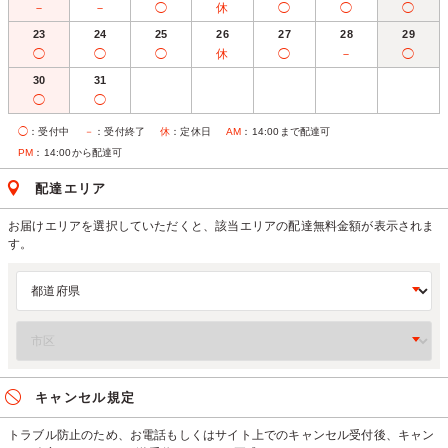
－
－
◯
休
◯
◯
◯
23
24
25
26
27
28
29
◯
◯
◯
休
◯
－
◯
30
31
◯
◯
◯
：受付中
－
：受付終了
休
：定休日
AM
：14:00まで配達可
PM
：14:00から配達可
配達エリア
お届けエリアを選択していただくと、該当エリアの配達無料金額が表示されま
す。
キャンセル規定
トラブル防止のため、お電話もしくはサイト上でのキャンセル受付後、キャン