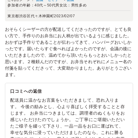
参加者の年齢：
40代～50代
男女比：
男性多め
東京都渋谷区代々木神園町
2023/02/07
おそらくシーザーの方が配送してくださったのですが、とても良
い方で、手作りのお弁当にお人柄が出ているように感じました。
おかずは手作りであることが伝わってきて、ハンバーグおいしか
ったです。届いたらすぐ食べればよかったのですが、会議の後に
いただきましたので、温めてから頂いたらもっとおいしかったと
思います。２種頼んだのですが、お弁当それぞれにメニュー名の
付箋を貼ってくださって、大変助かりました。ありがとうござい
ます。
口コミへの返信
配送員に温かなお言葉をいただきまして、恐れ入りま
す。 今後の励みとし、心より喜ばしく拝受することと存
じます。 お弁当につきましては、調理者のぬくもりをお
感じいただけたのでしょうか。 ご丁寧にご堪能いただい
たご様子を綴って下さり、一品一品をお口に運ばれて、
幸せな気分に浸っていただけましたのなら、これに勝る