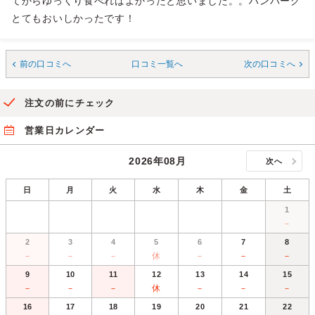
てからゆっくり食べればよかったと思いました。。ハンバーグ
とてもおいしかったです！
前の口コミへ
口コミ一覧へ
次の口コミへ
注文の前にチェック
営業日カレンダー
2026年08月
次へ
日
月
火
水
木
金
土
1
－
2
3
4
5
6
7
8
－
－
－
休
－
－
－
9
10
11
12
13
14
15
－
－
－
休
－
－
－
16
17
18
19
20
21
22