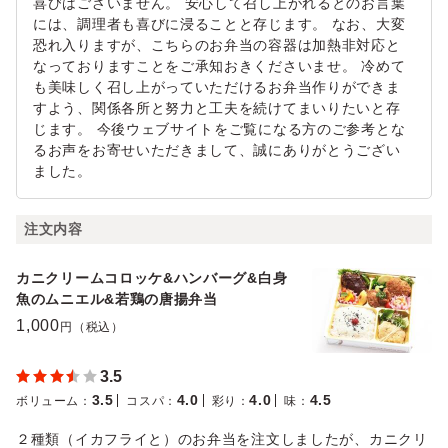
喜びはございません。 安心して召し上がれるとのお言葉
には、調理者も喜びに浸ることと存じます。 なお、大変
恐れ入りますが、こちらのお弁当の容器は加熱非対応と
なっておりますことをご承知おきくださいませ。 冷めて
も美味しく召し上がっていただけるお弁当作りができま
すよう、関係各所と努力と工夫を続けてまいりたいと存
じます。 今後ウェブサイトをご覧になる方のご参考とな
るお声をお寄せいただきまして、誠にありがとうござい
ました。
注文内容
カニクリームコロッケ&ハンバーグ&白身
魚のムニエル&若鶏の唐揚弁当
1,000
円（税込）
3.5
3.5
4.0
4.0
4.5
ボリューム
：
コスパ
：
彩り
：
味
：
２種類（イカフライと）のお弁当を注文しましたが、カニクリ