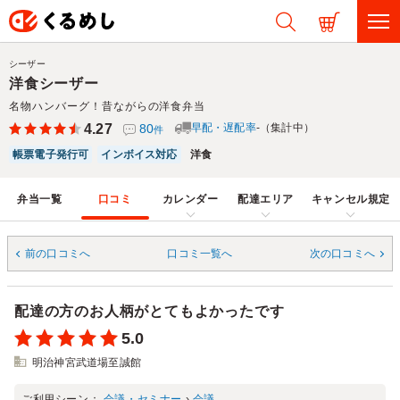
シーザー
洋食シーザー
名物ハンバーグ！昔ながらの洋食弁当
4.27
80
早配・遅配率
-（集計中）
件
帳票電子発行可
インボイス対応
洋食
弁当一覧
口コミ
カレンダー
配達エリア
キャンセル規定
前の口コミへ
口コミ一覧へ
次の口コミへ
配達の方のお人柄がとてもよかったです
5.0
明治神宮武道場至誠館
ご利用シーン：
会議・セミナー
›
会議