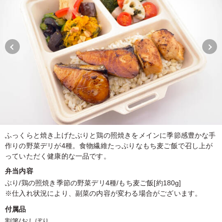
ふっくらと焼き上げたぶりと鶏の照焼きをメインに季節感豊かな手
作りの野菜デリが4種。食物繊維たっぷりなもち麦ご飯で召し上が
っていただく健康的な一品です。
弁当内容
ぶり/鶏の照焼き季節の野菜デリ4種/もち麦ご飯[約180g]
※仕入れ状況により、副菜の内容が変わる場合がございます。
付属品
割箸/おしぼり