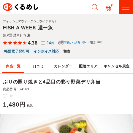
フィッシュアウィークシュウイチサカナ
FISH A WEEK 週一魚
魚×野菜×もち麦
4.38
24
早配・遅配率
-（集計中）
件
帳票電子発行可
インボイス対応
和食
弁当一覧
口コミ
カレンダー
配達エリア
キャンセル規定
ぶりの照り焼きと4品目の彩り野菜デリ弁当
商品番号：74163
-
件
1,480円
税込