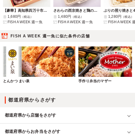
【豪華】高知県四万十市ゴマさばの塩焼きの彩り野菜デリ御膳
さわらの西京焼きと鶏の照り焼きの彩り野菜デリ贅沢弁当
1,680円
1,480円
1,280円
（税込）
（税込）
（税込）
FISH A WEEK 週一魚
FISH A WEEK 週一魚
FISH A WEEK
FISH A WEEK 週一魚に似た条件の店舗
とんかつ まい泉
手作り弁当のマザー
都道府県からさがす
都道府県から店舗をさがす
都道府県からお弁当をさがす