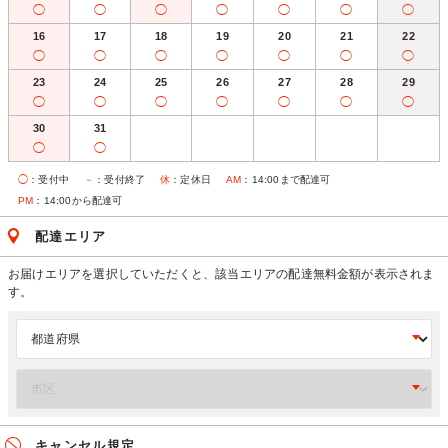
◯
◯
◯
◯
◯
◯
◯
16
17
18
19
20
21
22
◯
◯
◯
◯
◯
◯
◯
23
24
25
26
27
28
29
◯
◯
◯
◯
◯
◯
◯
30
31
◯
◯
◯
：受付中
－
：受付終了
休
：定休日
AM
：14:00まで配達可
PM
：14:00から配達可
配達エリア
お届けエリアを選択していただくと、該当エリアの配達無料金額が表示されま
す。
キャンセル規定