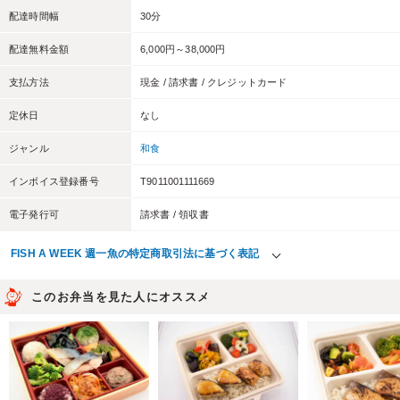
配達時間幅
30分
配達無料金額
6,000円～38,000円
支払方法
現金 / 請求書 / クレジットカード
定休日
なし
ジャンル
和食
インボイス登録番号
T9011001111669
電子発行可
請求書 / 領収書
FISH A WEEK 週一魚の特定商取引法に基づく表記
このお弁当を見た人にオススメ