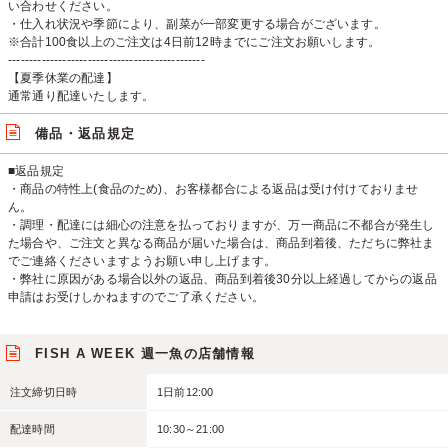
い合わせください。
・仕入れ状況や季節により、副菜が一部変更する場合がございます。
※合計100食以上のご注文は4日前12時までにご注文お願いします。
-----------------------------------------------
【夏季休業の配達】
通常通り配達いたします。
備品・返品規定
■返品規定
・商品の特性上(食品のため)、お客様都合による返品は受け付けておりませ
ん。
・調理・配達には細心の注意を払っておりますが、万一商品に不都合が発生し
た場合や、ご注文と異なる商品が届いた場合は、商品到着後、ただちに弊社ま
でご連絡くださいますようお願い申し上げます。
・弊社に原因がある場合以外の返品、商品到着後30分以上経過してからの返品
申請はお受けしかねますのでご了承ください。
FISH A WEEK 週一魚の店舗情報
注文締切日時
1日前12:00
配達時間
10:30～21:00