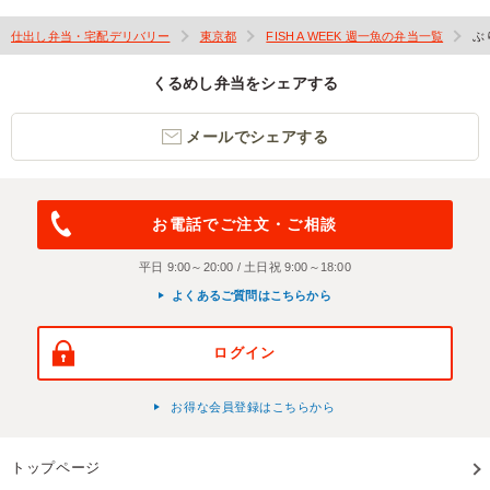
仕出し弁当・宅配デリバリー
東京都
FISH A WEEK 週一魚の弁当一覧
ぶ
くるめし弁当をシェアする
メールでシェアする
お電話でご注文・ご相談
平日 9:00～20:00 / 土日祝 9:00～18:00
よくあるご質問はこちらから
ログイン
お得な会員登録はこちらから
トップページ