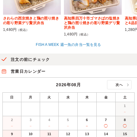
さわらの西京焼きと鶏の照り焼き
高知県四万十市ゴマさばの塩焼き
高知県
の彩り野菜デリ贅沢弁当
と鶏の照り焼きの彩り野菜デリ贅
と4品
沢弁当
1,480円
1,280
（税込）
1,480円
（税込）
FISH A WEEK 週一魚の弁当一覧を見る
注文の前にチェック
営業日カレンダー
2026年08月
次へ
日
月
火
水
木
金
土
1
－
2
3
4
5
6
7
8
－
－
－
－
－
◯
◯
9
10
11
12
13
14
15