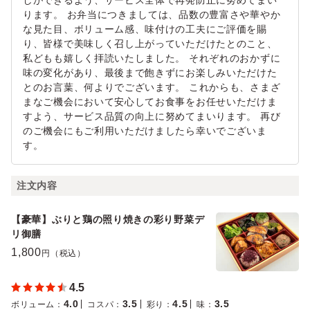
しができるよう、サービス全体で再発防止に努めてまい
ります。 お弁当につきましては、品数の豊富さや華やか
な見た目、ボリューム感、味付けの工夫にご評価を賜
り、皆様で美味しく召し上がっていただけたとのこと、
私どもも嬉しく拝読いたしました。 それぞれのおかずに
味の変化があり、最後まで飽きずにお楽しみいただけた
とのお言葉、何よりでございます。 これからも、さまざ
まなご機会において安心してお食事をお任せいただけま
すよう、サービス品質の向上に努めてまいります。 再び
のご機会にもご利用いただけましたら幸いでございま
す。
注文内容
【豪華】ぶりと鶏の照り焼きの彩り野菜デ
リ御膳
1,800
円（税込）
4.5
4.0
3.5
4.5
3.5
ボリューム
：
コスパ
：
彩り
：
味
：