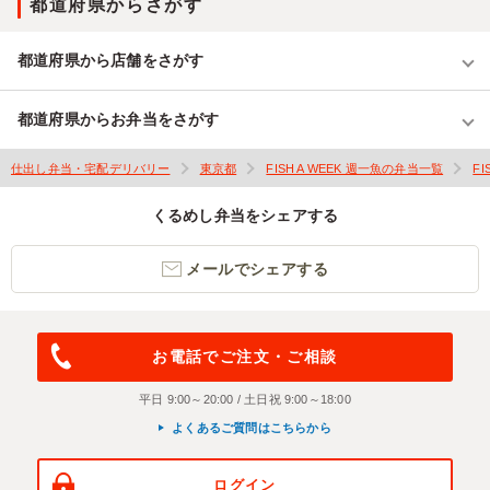
都道府県からさがす
都道府県から店舗をさがす
都道府県からお弁当をさがす
仕出し弁当・宅配デリバリー
東京都
FISH A WEEK 週一魚の弁当一覧
F
くるめし弁当をシェアする
メールでシェアする
お電話でご注文・ご相談
平日 9:00～20:00 / 土日祝 9:00～18:00
よくあるご質問はこちらから
ログイン