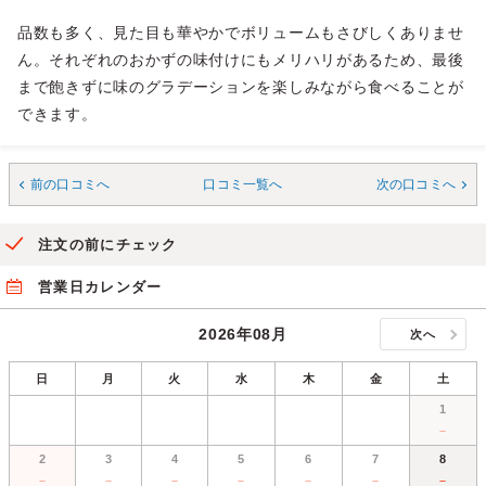
品数も多く、見た目も華やかでボリュームもさびしくありませ
ん。それぞれのおかずの味付けにもメリハリがあるため、最後
まで飽きずに味のグラデーションを楽しみながら食べることが
できます。
前の口コミへ
口コミ一覧へ
次の口コミへ
注文の前にチェック
営業日カレンダー
2026年08月
次へ
日
月
火
水
木
金
土
1
－
2
3
4
5
6
7
8
－
－
－
－
－
－
－