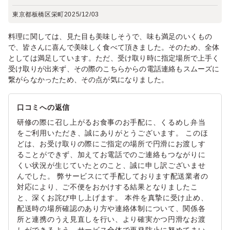
東京都板橋区栄町
2025/12/03
料理に関しては、見た目も美味しそうで、味も満足のいくもの
で、皆さんに喜んで美味しく食べて頂きました。そのため、全体
としては満足しています。ただ、受け取り時に指定場所で上手く
受け取りが出来ず、その際のこちらからの電話連絡もスムーズに
繋がらなかったため、その点が気になりました。
口コミへの返信
研修の際に召し上がるお食事のお手配に、くるめし弁当
をご利用いただき、誠にありがとうございます。 このほ
どは、お受け取りの際にご指定の場所で円滑にお渡しす
ることができず、加えてお電話でのご連絡もつながりに
くい状況が生じていたとのこと、誠に申し訳ございませ
んでした。 弊サービスにて手配しております配送業者の
対応により、ご不便をおかけする結果となりましたこ
と、深くお詫び申し上げます。 本件を真摯に受け止め、
配送時の場所確認のあり方や連絡体制について、関係各
所と連携のうえ見直しを行い、より確実かつ円滑なお渡