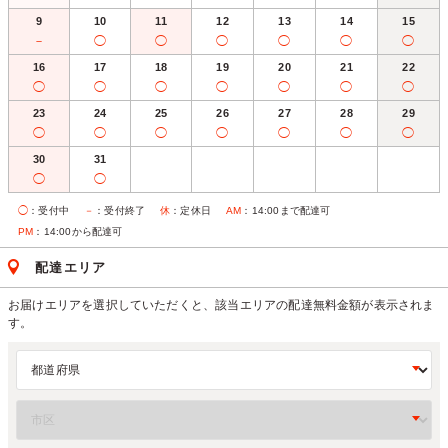
9
10
11
12
13
14
15
－
◯
◯
◯
◯
◯
◯
16
17
18
19
20
21
22
◯
◯
◯
◯
◯
◯
◯
23
24
25
26
27
28
29
◯
◯
◯
◯
◯
◯
◯
30
31
◯
◯
◯
：受付中
－
：受付終了
休
：定休日
AM
：14:00まで配達可
PM
：14:00から配達可
配達エリア
お届けエリアを選択していただくと、該当エリアの配達無料金額が表示されま
す。