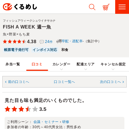
フィッシュアウィークシュウイチサカナ
FISH A WEEK 週一魚
魚×野菜×もち麦
4.38
24
早配・遅配率
-（集計中）
件
帳票電子発行可
インボイス対応
和食
弁当一覧
口コミ
カレンダー
配達エリア
キャンセル規定
前の口コミへ
口コミ一覧へ
次の口コミへ
見た目も味も満足のいくものでした。
3.5
ご利用シーン：
会議・セミナー
›
研修
参加者の年齢：
30代～40代
男女比：
男性多め