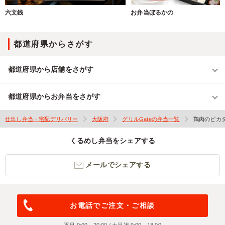
六文銭
お弁当ぼるかの
都道府県からさがす
都道府県から店舗をさがす
都道府県からお弁当をさがす
仕出し弁当・宅配デリバリー
大阪府
グリルGateの弁当一覧
鶏肉のピカ
くるめし弁当をシェアする
メールでシェアする
お電話でご注文・ご相談
平日 9:00～20:00 / 土日祝 9:00～18:00