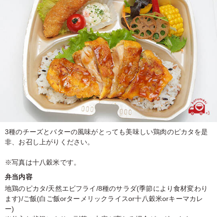
3種のチーズとバターの風味がとっても美味しい鶏肉のピカタを是
非、お召し上がりください。
※写真は十八穀米です。
弁当内容
地鶏のピカタ/天然エビフライ/8種のサラダ(季節により食材変わり
ます)/ご飯(白ご飯orターメリックライスor十八穀米orキーマカレ
ー)