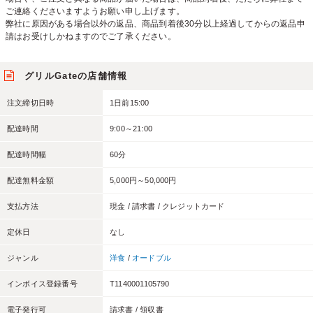
ご連絡くださいますようお願い申し上げます。
弊社に原因がある場合以外の返品、商品到着後30分以上経過してからの返品申
請はお受けしかねますのでご了承ください。
グリルGateの店舗情報
注文締切日時
1日前15:00
配達時間
9:00～21:00
配達時間幅
60分
配達無料金額
5,000円～50,000円
支払方法
現金 / 請求書 / クレジットカード
定休日
なし
ジャンル
洋食
/
オードブル
インボイス登録番号
T1140001105790
電子発行可
請求書 / 領収書