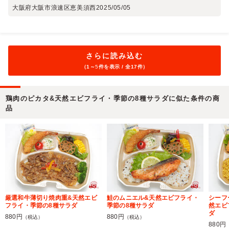
大阪府大阪市浪速区恵美須西
2025/05/05
さらに読み込む
（1～
5
件を表示 / 全17件）
鶏肉のピカタ&天然エビフライ・季節の8種サラダに似た条件の商
品
厳選和牛薄切り焼肉重&天然エビ
鮭のムニエル&天然エビフライ・
シーフ
フライ・季節の8種サラダ
季節の8種サラダ
然エビ
ダ
880円
880円
（税込）
（税込）
880円