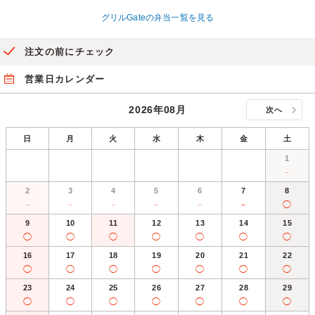
グリルGateの弁当一覧を見る
注文の前にチェック
営業日カレンダー
2026年08月
次へ
日
月
火
水
木
金
土
1
－
2
3
4
5
6
7
8
－
－
－
－
－
－
◯
9
10
11
12
13
14
15
◯
◯
◯
◯
◯
◯
◯
16
17
18
19
20
21
22
◯
◯
◯
◯
◯
◯
◯
23
24
25
26
27
28
29
◯
◯
◯
◯
◯
◯
◯