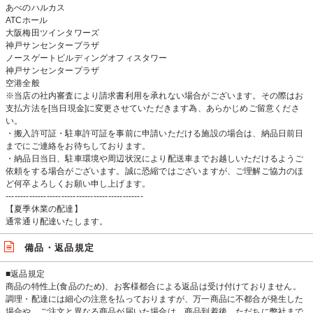
あべのハルカス
ATCホール
大阪梅田ツインタワーズ
神戸サンセンタープラザ
ノースゲートビルディングオフィスタワー
神戸サンセンタープラザ
空港全般
※当店の社内審査により請求書利用を承れない場合がございます。その際はお
支払方法を[当日現金]に変更させていただきます為、あらかじめご留意くださ
い。
・搬入許可証・駐車許可証を事前に申請いただける施設の場合は、納品日前日
までにご連絡をお待ちしております。
・納品日当日、駐車環境や周辺状況により配送車までお越しいただけるようご
依頼をする場合がございます。誠に恐縮ではございますが、ご理解ご協力のほ
ど何卒よろしくお願い申し上げます。
-----------------------------------------------
【夏季休業の配達】
通常通り配達いたします。
備品・返品規定
■返品規定
商品の特性上(食品のため)、お客様都合による返品は受け付けておりません。
調理・配達には細心の注意を払っておりますが、万一商品に不都合が発生した
場合や、ご注文と異なる商品が届いた場合は、商品到着後、ただちに弊社まで