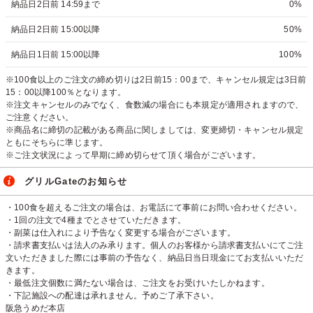
納品日2日前 14:59まで
0%
納品日2日前 15:00以降
50%
納品日1日前 15:00以降
100%
※100食以上のご注文の締め切りは2日前15：00まで、キャンセル規定は3日前
15：00以降100％となります。
※注文キャンセルのみでなく、食数減の場合にも本規定が適用されますので、
ご注意ください。
※商品名に締切の記載がある商品に関しましては、変更締切・キャンセル規定
ともにそちらに準じます。
※ご注文状況によって早期に締め切らせて頂く場合がございます。
グリルGateのお知らせ
・100食を超えるご注文の場合は、お電話にて事前にお問い合わせください。
・1回の注文で4種までとさせていただきます。
・副菜は仕入れにより予告なく変更する場合がございます。
・請求書支払いは法人のみ承ります。個人のお客様から請求書支払いにてご注
文いただきました際には事前の予告なく、納品日当日現金にてお支払いいただ
きます。
・最低注文個数に満たない場合は、ご注文をお受けいたしかねます。
・下記施設への配達は承れません。予めご了承下さい。
阪急うめだ本店