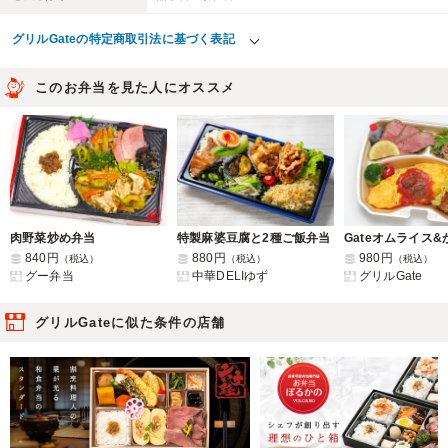
グリルGateの特定商取引法に基づく表記
このお弁当を見た人にオススメ
肉野菜炒め弁当
特製麻婆豆腐と2種ご飯弁当
840円
880円
980円
（税込）
（税込）
（税込）
グー弁当
中華DELIゆず
グリルGate
グリルGateに似た条件の店舗