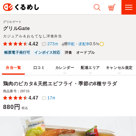
グリルゲート
グリルGate
カジュアル＆おもてなし洋食弁当
4.42
273
0.5
早配・遅配率
%
件
帳票電子発行可
インボイス対応
洋食
オードブル
弁当一覧
口コミ
カレンダー
配達エリア
キャンセル規定
鶏肉のピカタ&天然エビフライ・季節の8種サラダ
商品番号：29715
4.47
17
件
880円
税込