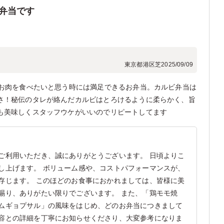
弁当です
東京都港区芝
2025/09/09
、お肉を食べたいと思う時には満足できるお弁当。カルビ弁当は
さ！秘伝のタレが絡んだカルビはとろけるように柔らかく、旨
も美味しくスタッフウケがいいのでリピートしてます
ご利用いただき、誠にありがとうございます。 日頃よりこ
し上げます。 ボリューム感や、コストパフォーマンスが、
存じます。 このほどのお食事におかれましては、皆様に美
賜り、ありがたい限りでございます。 また、「鶏モモ焼
ムギョプサル」の風味をはじめ、どのお弁当につきまして
容との詳細を丁寧にお知らせくださり、大変参考になりま