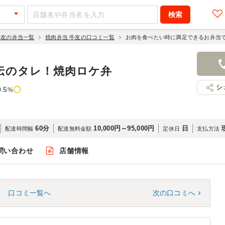
牛友の弁当一覧
焼肉弁当 牛友の口コミ一覧
お肉を食べたい時に満足できるお弁当
秘伝のタレ！焼肉ロケ弁
シ
0.5
%
60分
10,000円～95,000円
日
配達時間幅
配達無料金額
定休日
支払方法
問い合わせ
店舗情報
口コミ一覧へ
次の口コミへ