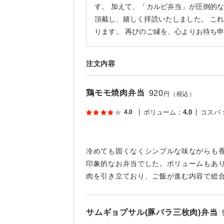
す。 加えて、「カルビ弁当」が圧倒的
頂戴し、嬉しく拝読いたしました。 こ
ります。 再びのご縁を、心よりお待ち
注文内容
鶏モモ焼肉弁当
920
円（税込）
4.0
ボリューム
：
4.0
コスパ
冷めても固くなくシンプルな味ながらも
印象的なお弁当でした。ボリュームもあ
肉を引き立ており、ご飯が進む内容で総
サムギョプサル(豚バラ三枚肉)弁当