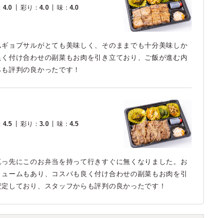
：
4.0
彩り
：
4.0
味
：
4.0
ムギョプサルがとても美味しく、そのままでも十分美味しか
良く付け合わせの副菜もお肉を引き立ており、ご飯が進む内
らも評判の良かったです！
：
4.5
彩り
：
3.0
味
：
4.5
真っ先にこのお弁当を持って行きすぐに無くなりました。お
リュームもあり、コスパも良く付け合わせの副菜もお肉を引
安定しており、スタッフからも評判の良かったです！