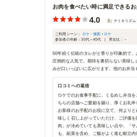
お肉を食べたい時に満足できるお
4.0
ナミキリズム
ご利用シーン：
ロケ・撮影
›
ロケ
参加者の年齢：
30代～40代
男女比：
－
50年続く伝統のタレがと香りが印象的で
圧倒的な人気で、期待を裏切らない美味し
みが口いっぱいに広がります。他のお弁当
口コミへの返信
ロケでのお食事手配に、くるめし弁当を
ちらの店舗へご愛顧を賜り、厚くお礼申
お客様のお手配のお役に立て、何よりと
味しく召し上がっていただけ、ご評価を
肉」が冷めていても美味しい点や、「サ
も、副菜を含め、ご飯がよく進む献立内