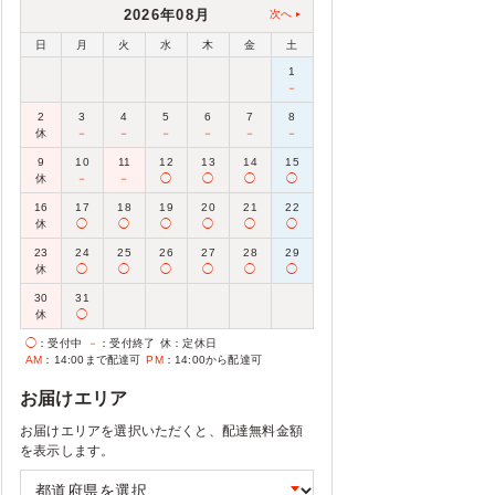
2026年08月
次へ
日
月
火
水
木
金
土
1
－
2
3
4
5
6
7
8
休
－
－
－
－
－
－
9
10
11
12
13
14
15
休
－
－
◯
◯
◯
◯
16
17
18
19
20
21
22
休
◯
◯
◯
◯
◯
◯
23
24
25
26
27
28
29
休
◯
◯
◯
◯
◯
◯
30
31
休
◯
◯
：受付中
－
：受付終了
休
：定休日
AM
：14:00まで配達可
PM
：14:00から配達可
お届けエリア
お届けエリアを選択いただくと、配達無料金額
を表示します。