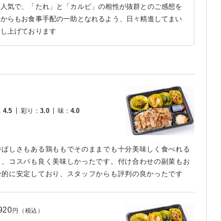
な人気で、「たれ」と「カルビ」の相性が抜群とのご感想を
れからもお食事手配の一助となれるよう、日々精進してまい
申し上げております
：
4.5
彩り
：
3.0
味
：
4.0
香ばしさもある鶏ももでそのままでも十分美味しく食べれる
り、コスパも良く美味しかったです。付け合わせの副菜もお
合的に安定しており、スタッフからも評判の良かったです
920
円（税込）