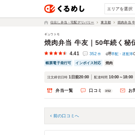
エリアを選択
仕出し弁当・宅配デリバリー
東京都
焼肉弁当 
ギュウトモ
焼肉弁当 牛友｜50年続く
4.41
352
早配・遅配率
件
帳票電子発行可
インボイス対応
焼肉
1日前20:00
10:00～18:00
注文締切日時
配達時間
弁当一覧
口コミ
お
352
前の口コミへ