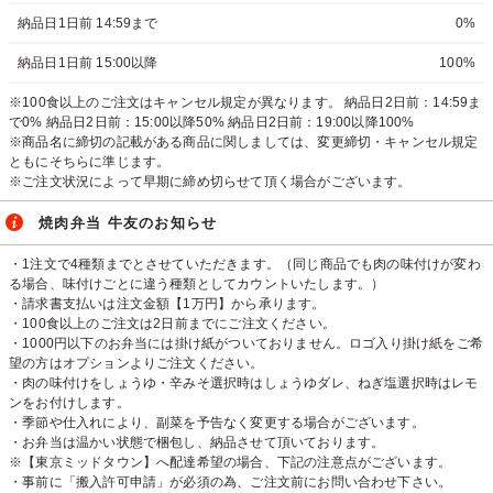
納品日1日前 14:59まで
0%
納品日1日前 15:00以降
100%
※100食以上のご注文はキャンセル規定が異なります。 納品日2日前：14:59ま
で0% 納品日2日前：15:00以降50% 納品日2日前：19:00以降100%
※商品名に締切の記載がある商品に関しましては、変更締切・キャンセル規定
ともにそちらに準じます。
※ご注文状況によって早期に締め切らせて頂く場合がございます。
焼肉弁当 牛友のお知らせ
・1注文で4種類までとさせていただきます。（同じ商品でも肉の味付けが変わ
る場合、味付けごとに違う種類としてカウントいたします。）
・請求書支払いは注文金額【1万円】から承ります。
・100食以上のご注文は2日前までにご注文ください。
・1000円以下のお弁当には掛け紙がついておりません。ロゴ入り掛け紙をご希
望の方はオプションよりご注文ください。
・肉の味付けをしょうゆ・辛みそ選択時はしょうゆダレ、ねぎ塩選択時はレモ
ンをお付けします。
・季節や仕入れにより、副菜を予告なく変更する場合がございます。
・お弁当は温かい状態で梱包し、納品させて頂いております。
※【東京ミッドタウン】へ配達希望の場合、下記の注意点がございます。
・事前に「搬入許可申請」が必須の為、ご注文前にお問い合わせ下さい。