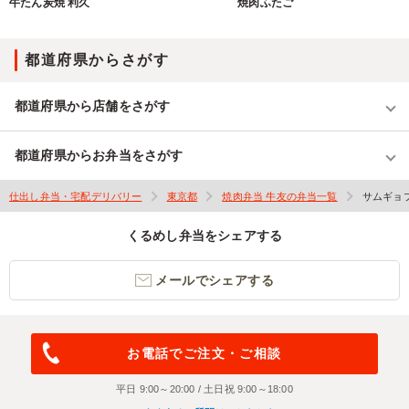
牛たん炭焼 利久
焼肉ふたご
都道府県からさがす
都道府県から店舗をさがす
都道府県からお弁当をさがす
仕出し弁当・宅配デリバリー
東京都
焼肉弁当 牛友の弁当一覧
サムギョ
くるめし弁当をシェアする
メールでシェアする
お電話でご注文・ご相談
平日 9:00～20:00 / 土日祝 9:00～18:00