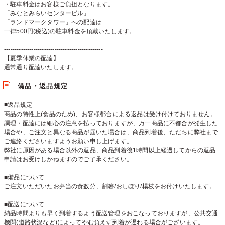
・駐車料金はお客様ご負担となります。
「みなとみらいセンタービル」
「ランドマークタワー」への配達は
一律500円(税込)の駐車料金を頂戴いたします。
-----------------------------------------------
【夏季休業の配達】
通常通り配達いたします。
備品・返品規定
■返品規定
商品の特性上(食品のため)、お客様都合による返品は受け付けておりません。
調理・配達には細心の注意を払っておりますが、万一商品に不都合が発生した
場合や、ご注文と異なる商品が届いた場合は、商品到着後、ただちに弊社まで
ご連絡くださいますようお願い申し上げます。
弊社に原因がある場合以外の返品、商品到着後1時間以上経過してからの返品
申請はお受けしかねますのでご了承ください。
■備品について
ご注文いただいたお弁当の食数分、割箸/おしぼり/楊枝をお付けいたします。
■配送について
納品時間よりも早く到着するよう配送管理をおこなっておりますが、公共交通
機関(道路状況など)によってやむ負えず到着が遅れる場合がございます。