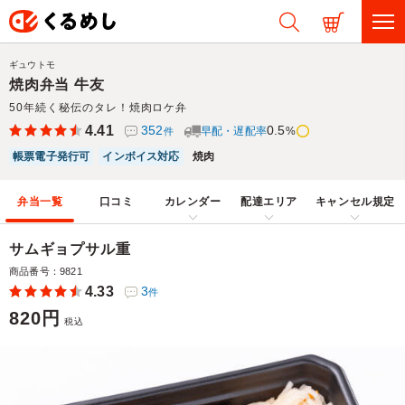
ギュウトモ
焼肉弁当 牛友
50年続く秘伝のタレ！焼肉ロケ弁
4.41
352
0.5
早配・遅配率
%
件
帳票電子発行可
インボイス対応
焼肉
弁当一覧
口コミ
カレンダー
配達エリア
キャンセル規定
サムギョプサル重
商品番号：9821
4.33
3
件
820円
税込