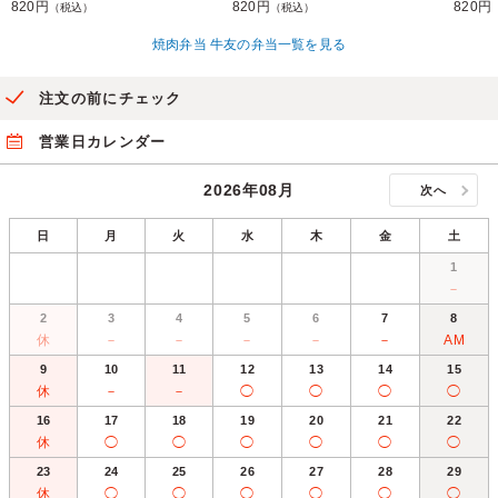
820円
820円
820円
（税込）
（税込）
焼肉弁当 牛友の弁当一覧を見る
注文の前にチェック
営業日カレンダー
2026年08月
次へ
日
月
火
水
木
金
土
1
－
2
3
4
5
6
7
8
休
－
－
－
－
－
AM
9
10
11
12
13
14
15
休
－
－
◯
◯
◯
◯
16
17
18
19
20
21
22
休
◯
◯
◯
◯
◯
◯
23
24
25
26
27
28
29
休
◯
◯
◯
◯
◯
◯