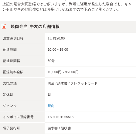
上記の場合大変恐縮ではございますが、到着に遅延が発生した場合でも、キャ
ンセルやその他賠償などはお受けしかねますので予めご了承ください。
焼肉弁当 牛友の店舗情報
注文締切日時
1日前20:00
配達時間
10:00～18:00
配達時間幅
60分
配達無料金額
10,000円～95,000円
支払方法
現金 / 請求書 / クレジットカード
定休日
日
ジャンル
焼肉
インボイス登録番号
T5011101065513
電子発行可
請求書 / 領収書