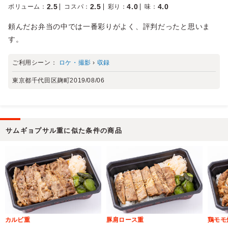
2.5
2.5
4.0
4.0
ボリューム
：
コスパ
：
彩り
：
味
：
頼んだお弁当の中では一番彩りがよく、評判だったと思いま
す。
ご利用シーン：
ロケ・撮影
›
収録
東京都千代田区麹町
2019/08/06
サムギョプサル重に似た条件の商品
カルビ重
豚肩ロース重
鶏モモ