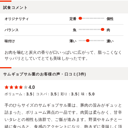
試食コメント
オリジナリティ
定番
個性
バランス
魚
肉
味付け
薄い
濃い
お肉を噛むと炭火の香りが口いっぱいに広がって、脂っこくなく
サッパリとしていてとても美味しかったです。
サムギョプサル重のお客様の声・口コミ(3件)
4.0
3.5
3.5
3.5
5.0
ボリューム
：
コスパ
：
彩り
：
味
：
手のひらサイズのサムギョプサル重は、豚肉の旨みがギュッと
詰まった、ボリューム満点の一品です。肉質は柔らかく、甘辛
いタレとの相性も抜群で、ご飯が進みます。野菜やキムチと一
緒に食べると、食感のアクセントになり、飽きずに美味しく頂