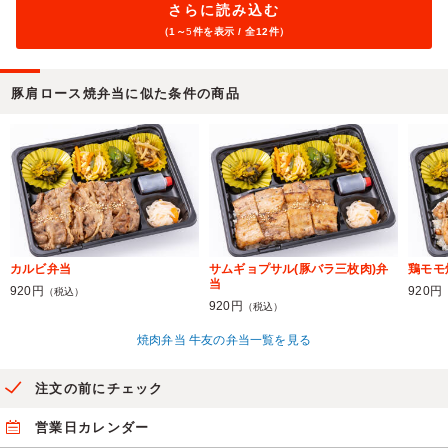
さらに読み込む
（1～
5
件を表示 / 全12件）
豚肩ロース焼弁当に似た条件の商品
カルビ弁当
サムギョプサル(豚バラ三枚肉)弁
鶏モモ
当
920円
920円
（税込）
920円
（税込）
焼肉弁当 牛友の弁当一覧を見る
注文の前にチェック
営業日カレンダー