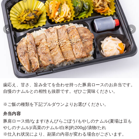
歯応え、甘さ、旨み全てを合わせ持った豚肩ロースのお弁当です。
自慢のナムルとの相性も抜群です。ぜひご賞味ください。
※ご飯の種類を下記プルダウンよりお選びください。
弁当内容
豚肩ロース焼/なます/きんぴらごぼう/もやしのナムル(夏場は豆も
やしのナムル)/高菜のナムル/白米[約200g]/漬物/たれ
※仕入れ状況により、副菜の内容が変わる場合がございます。