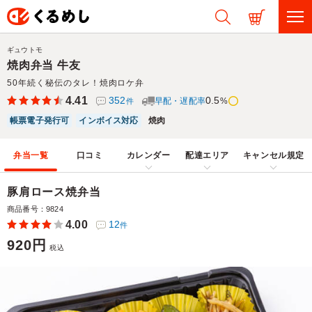
ギュウトモ
焼肉弁当 牛友
50年続く秘伝のタレ！焼肉ロケ弁
4.41
352
0.5
早配・遅配率
%
件
帳票電子発行可
インボイス対応
焼肉
弁当一覧
口コミ
カレンダー
配達エリア
キャンセル規定
豚肩ロース焼弁当
商品番号：9824
4.00
12
件
920円
税込