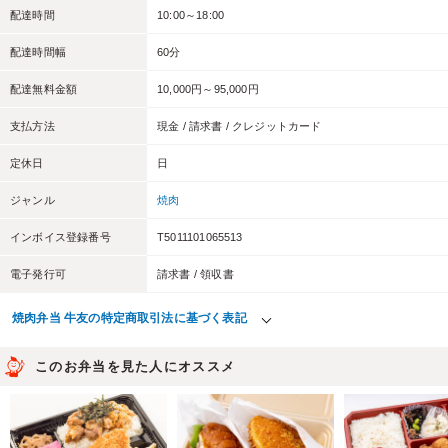
配達時間
10:00～18:00
配達時間幅
60分
配達無料金額
10,000円～95,000円
支払方法
現金 / 請求書 / クレジットカード
定休日
日
ジャンル
焼肉
インボイス登録番号
T5011101065513
電子発行可
請求書 / 領収書
焼肉弁当 牛友の特定商取引法に基づく表記
このお弁当を見た人にオススメ