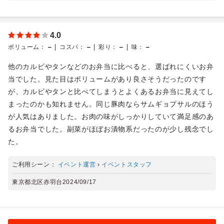
4.0
－
－
－
－
ボリューム
：
コスパ
：
彩り
：
味
：
他のカルビやタンなどのお弁当に比べると、選ばれにくいお弁
当でした。見た目はボリュームがあり良さそうだったのです
が、カルビやタンと比べてしまうとよくあるお弁当に見えてし
まったのかも知れません。同じ豚肉ならサムギョプサルのほう
が人気はありました。お肉の味がしっかりしていて満足感のあ
るお弁当でした。副菜がほぼお漬物系だったのが少し残念でし
た。
ご利用シーン：
イベント運営
›
イベントスタッフ
東京都北区赤羽台
2024/09/17