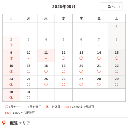
2026年08月
次へ
日
月
火
水
木
金
土
1
－
2
3
4
5
6
7
8
休
－
－
－
－
－
－
9
10
11
12
13
14
15
休
－
－
◯
◯
◯
◯
16
17
18
19
20
21
22
休
◯
◯
◯
◯
◯
◯
23
24
25
26
27
28
29
休
◯
◯
◯
◯
◯
◯
30
31
休
◯
◯
：受付中
－
：受付終了
休
：定休日
AM
：14:00まで配達可
PM
：14:00から配達可
配達エリア