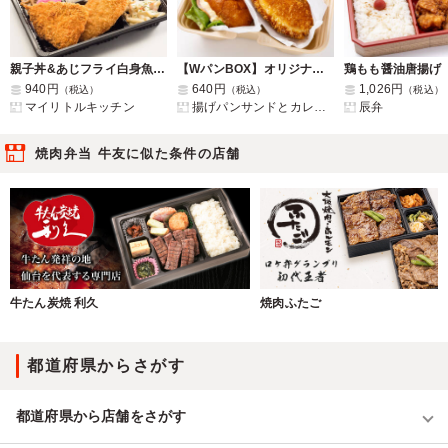
親子丼&あじフライ白身魚弁当
【WパンBOX】オリジナルカレーパン&ハムたまごサンド
鶏もも醤油唐揚げ
940円
640円
1,026円
（税込）
（税込）
（税込）
マイリトルキッチン
揚げパンサンドとカレーパンYES!
辰弁
焼肉弁当 牛友に似た条件の店舗
牛たん炭焼 利久
焼肉ふたご
都道府県からさがす
都道府県から店舗をさがす