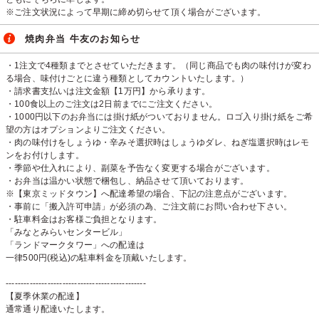
※ご注文状況によって早期に締め切らせて頂く場合がございます。
焼肉弁当 牛友のお知らせ
・1注文で4種類までとさせていただきます。（同じ商品でも肉の味付けが変わ
る場合、味付けごとに違う種類としてカウントいたします。）
・請求書支払いは注文金額【1万円】から承ります。
・100食以上のご注文は2日前までにご注文ください。
・1000円以下のお弁当には掛け紙がついておりません。ロゴ入り掛け紙をご希
望の方はオプションよりご注文ください。
・肉の味付けをしょうゆ・辛みそ選択時はしょうゆダレ、ねぎ塩選択時はレモ
ンをお付けします。
・季節や仕入れにより、副菜を予告なく変更する場合がございます。
・お弁当は温かい状態で梱包し、納品させて頂いております。
※【東京ミッドタウン】へ配達希望の場合、下記の注意点がございます。
・事前に「搬入許可申請」が必須の為、ご注文前にお問い合わせ下さい。
・駐車料金はお客様ご負担となります。
「みなとみらいセンタービル」
「ランドマークタワー」への配達は
一律500円(税込)の駐車料金を頂戴いたします。
-----------------------------------------------
【夏季休業の配達】
通常通り配達いたします。