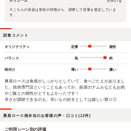
約427g
ボリューム
※こちらの容器は形状の特徴から、調整して容量を査定していま
す。
試食コメント
オリジナリティ
定番
個性
バランス
魚
肉
味付け
薄い
濃い
豚肩ロースは食感がしっかりとしていて、食べごたえがありまし
た。焼肉専門店ということもあってか、副菜のナムルなどもお肉
やご飯との相性がとてもよかったです！
辛さが調節できるのも、辛いもの好きとしては嬉しい限り◎
豚肩ロース焼弁当のお客様の声・口コミ(12件)
ご利用シーン別の評価