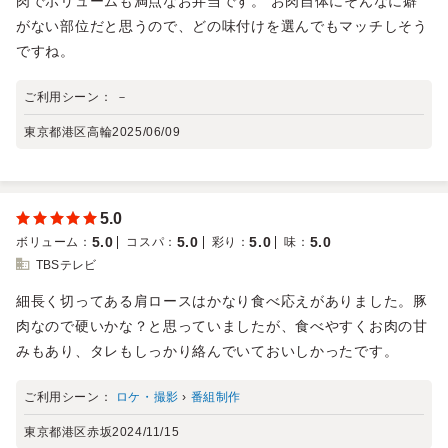
肉でボリュームも満点なお弁当です。 お肉自体にそんなに癖
がない部位だと思うので、どの味付けを選んでもマッチしそう
ですね。
ご利用シーン：
－
東京都港区高輪
2025/06/09
5.0
5.0
5.0
5.0
5.0
ボリューム
：
コスパ
：
彩り
：
味
：
TBSテレビ
細長く切ってある肩ロースはかなり食べ応えがありました。豚
肉なので硬いかな？と思っていましたが、食べやすくお肉の甘
みもあり、タレもしっかり絡んでいておいしかったです。
ご利用シーン：
ロケ・撮影
›
番組制作
東京都港区赤坂
2024/11/15