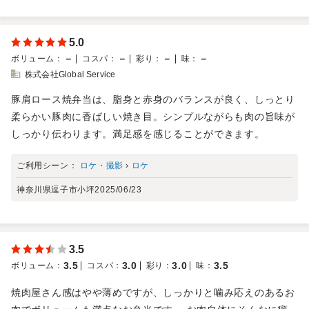
5.0
－
－
－
－
ボリューム
：
コスパ
：
彩り
：
味
：
株式会社Global Service
豚肩ロース焼弁当は、脂身と赤身のバランスが良く、しっとり
柔らかい豚肉に香ばしい焼き目。シンプルながらも肉の旨味が
しっかり伝わります。満足感を感じることができます。
ご利用シーン：
ロケ・撮影
›
ロケ
神奈川県逗子市小坪
2025/06/23
3.5
3.5
3.0
3.0
3.5
ボリューム
：
コスパ
：
彩り
：
味
：
焼肉屋さん感はやや薄めですが、しっかりと噛み応えのあるお