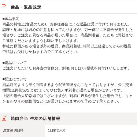
備品・返品規定
■返品規定
商品の特性上(食品のため)、お客様都合による返品は受け付けておりません。
調理・配達には細心の注意を払っておりますが、万一商品に不都合が発生した
場合や、ご注文と異なる商品が届いた場合は、商品到着後、ただちに弊社まで
ご連絡くださいますようお願い申し上げます。
弊社に原因がある場合以外の返品、商品到着後1時間以上経過してからの返品
申請はお受けしかねますのでご了承ください。
■備品について
ご注文いただいたお弁当の食数分、割箸/おしぼり/楊枝をお付けいたします。
■配送について
納品時間よりも早く到着するよう配送管理をおこなっておりますが、公共交通
機関(道路状況など)によってやむ負えず到着が遅れる場合がございます。
上記の場合大変恐縮ではございますが、到着に遅延が発生した場合でも、キャ
ンセルやその他賠償などはお受けしかねますので予めご了承ください。
焼肉弁当 牛友の店舗情報
注文締切日時
1日前20:00