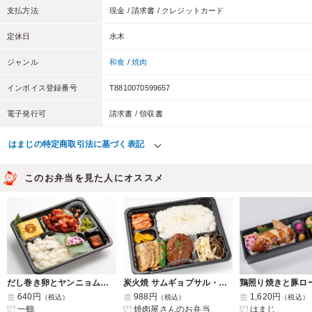
支払方法
現金 / 請求書 / クレジットカード
定休日
水木
ジャンル
和食
/
焼肉
インボイス登録番号
T8810070599657
電子発行可
請求書 / 領収書
はまじの特定商取引法に基づく表記
このお弁当を見た人にオススメ
だし巻き卵とヤンニョムチキン弁当
炭火焼 サムギョプサル・ハンバーグ
640円
988円
1,620円
（税込）
（税込）
（税込）
一鶴
焼肉屋さんのお弁当
はまじ