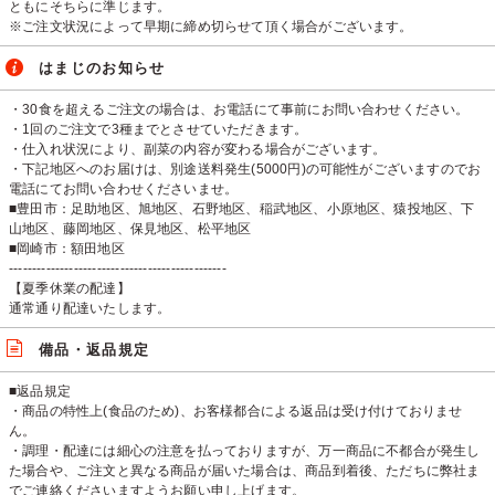
ともにそちらに準じます。
※ご注文状況によって早期に締め切らせて頂く場合がございます。
はまじのお知らせ
・30食を超えるご注文の場合は、お電話にて事前にお問い合わせください。
・1回のご注文で3種までとさせていただきます。
・仕入れ状況により、副菜の内容が変わる場合がございます。
・下記地区へのお届けは、別途送料発生(5000円)の可能性がございますのでお
電話にてお問い合わせくださいませ。
■豊田市：足助地区、旭地区、石野地区、稲武地区、小原地区、猿投地区、下
山地区、藤岡地区、保見地区、松平地区
■岡崎市：額田地区
-----------------------------------------------
【夏季休業の配達】
通常通り配達いたします。
備品・返品規定
■返品規定
・商品の特性上(食品のため)、お客様都合による返品は受け付けておりませ
ん。
・調理・配達には細心の注意を払っておりますが、万一商品に不都合が発生し
た場合や、ご注文と異なる商品が届いた場合は、商品到着後、ただちに弊社ま
でご連絡くださいますようお願い申し上げます。