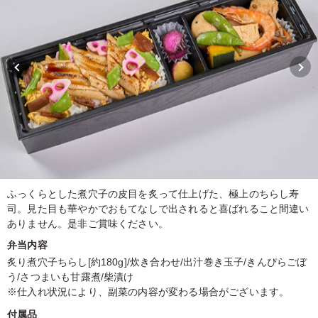
ふっくらとした煮穴子の皮目を炙って仕上げた、極上のちらし寿
司。見た目も華やかでおもてなしで出されると喜ばれること間違い
ありません。是非ご賞味ください。
弁当内容
炙り煮穴子ちらし[約180g]/炊き合わせ/出汁巻き玉子/きんぴらごぼ
う/さつまいも甘露煮/柴漬け
※仕入れ状況により、副菜の内容が変わる場合がございます。
付属品