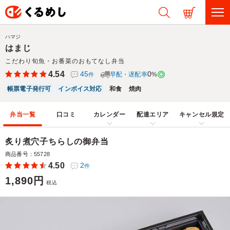
ハマジ
はまじ
こだわり旬魚・お番菜のおもてなし弁当
4.54
45
0
早配・遅配率
%
件
帳票電子発行可
インボイス対応
和食
焼肉
弁当一覧
口コミ
カレンダー
配達エリア
キャンセル規定
炙り煮穴子ちらしの御弁当
商品番号：55728
4.50
2
件
1,890円
税込