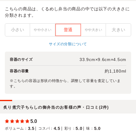
こちらの商品は、くるめし弁当の商品の中では以下の大きさに
分類されます。
小さい
普通
大きい
やや小さい
やや大きい
サイズの分類について
33.9cm×9.6cm×4.5cm
容器のサイズ
約1,180ml
容器の容量
※こちらの容器は形状の特徴から、調整して容量を査定していま
す。
炙り煮穴子ちらしの御弁当のお客様の声・口コミ(2件)
5.0
3.5
4.5
5.0
5.0
ボリューム
：
コスパ
：
彩り
：
味
：