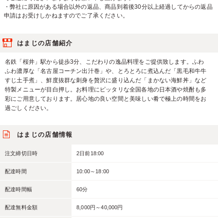
・弊社に原因がある場合以外の返品、商品到着後30分以上経過してからの返品
申請はお受けしかねますのでご了承ください。
はまじの店舗紹介
名鉄「桜井」駅から徒歩3分、こだわりの逸品料理をご提供致します。ふわ
ふわ濃厚な「名古屋コーチン出汁巻」や、とろとろに煮込んだ「黒毛和牛牛
すじ土手煮」、鮮度抜群な刺身を贅沢に盛り込んだ「まかない海鮮丼」など
特製メニューが目白押し。お料理にピッタリな全国各地の日本酒や焼酎も多
彩にご用意しております。居心地の良い空間と美味しい肴で極上の時間をお
過ごしください。
はまじの店舗情報
注文締切日時
2日前18:00
配達時間
10:00～18:00
配達時間幅
60分
配達無料金額
8,000円～40,000円