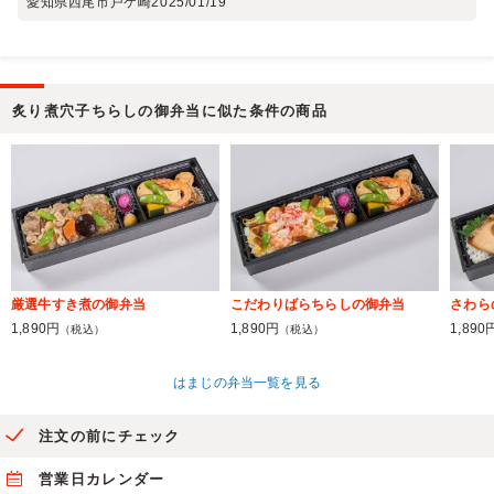
愛知県西尾市戸ケ崎
2025/01/19
炙り煮穴子ちらしの御弁当に似た条件の商品
厳選牛すき煮の御弁当
こだわりばらちらしの御弁当
さわら
1,890円
1,890円
1,890
（税込）
（税込）
はまじの弁当一覧を見る
注文の前にチェック
営業日カレンダー