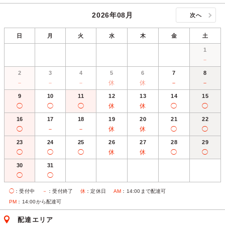
2026年08月
次へ
日
月
火
水
木
金
土
1
－
2
3
4
5
6
7
8
－
－
－
休
休
－
－
9
10
11
12
13
14
15
◯
◯
◯
休
休
◯
◯
16
17
18
19
20
21
22
◯
－
－
休
休
◯
◯
23
24
25
26
27
28
29
◯
◯
◯
休
休
◯
◯
30
31
◯
◯
◯
：受付中
－
：受付終了
休
：定休日
AM
：14:00まで配達可
PM
：14:00から配達可
配達エリア