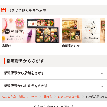
はまじに似た条件の店舗
和陽館
肉割烹さいか
都道府県からさがす
都道府県から店舗をさがす
都道府県からお弁当をさがす
仕出し弁当・宅配デリバリー
愛知県
はまじの弁当一覧
炙り煮穴子ちら
くるめし弁当をシェアする