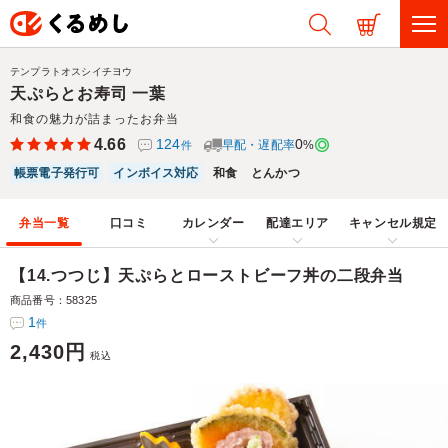
テンプラトオスシイチヨウ
天ぷらとお寿司 一葉
和食の魅力が詰まったお弁当
4.66
124
0
早配・遅配率
%
件
帳票電子発行可
インボイス対応
和食
とんかつ
弁当一覧
口コミ
カレンダー
配達エリア
キャンセル規定
【14.つつじ】天ぷらとローストビーフ丼の二段弁当
商品番号：58325
1
件
2,430円
税込