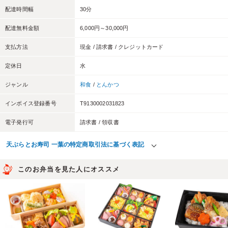
配達時間幅
30分
配達無料金額
6,000円～30,000円
支払方法
現金 / 請求書 / クレジットカード
定休日
水
ジャンル
和食
/
とんかつ
インボイス登録番号
T9130002031823
電子発行可
請求書 / 領収書
天ぷらとお寿司 一葉の特定商取引法に基づく表記
このお弁当を見た人にオススメ