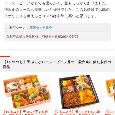
ローストビーフがとても柔らかく、量もしっかりありました。
別添えのソースも美味しいと好評でした。このお値段でお肉の
クオリティを考えるとコスパは非常に高いと思います。
ご利用シーン：
懇親会
›
懇親会
京都府京都市伏見区桃山羽柴長吉東町
2024/05/27
【14.つつじ】天ぷらとローストビーフ丼の二段弁当に似た条件の
商品
【10.もみじ】天ぷらと手まり寿
【9.りんどう】天ぷらとちらし寿
【11