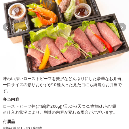
味わい深いローストビーフを贅沢などんぶりにした豪華なお弁当。
一口サイズの彩りおかずが10種入った見た目にも綺麗なお弁当で
す。
弁当内容
ローストビーフ丼(ご飯[約200g])/天ぷら/天つゆ/煮物/わらび餅
※仕入れ状況により、副菜の内容が変わる場合がございます。
付属品
割箸/紙おしぼり/楊枝