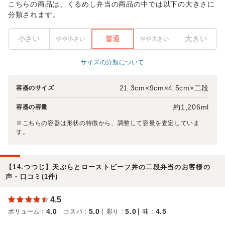
こちらの商品は、くるめし弁当の商品の中では以下の大きさに
分類されます。
小さい
普通
大きい
やや小さい
やや大きい
サイズの分類について
21.3cm×9cm×4.5cm×二段
容器のサイズ
約1,206ml
容器の容量
※こちらの容器は形状の特徴から、調整して容量を査定していま
す。
【14.つつじ】天ぷらとローストビーフ丼の二段弁当のお客様の
声・口コミ(1件)
4.5
4.0
5.0
5.0
4.5
ボリューム
：
コスパ
：
彩り
：
味
：