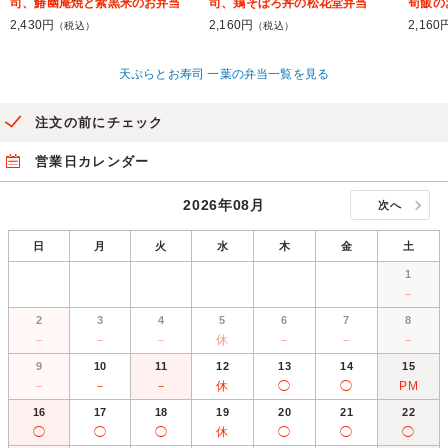
司、鰆幽庵焼と紫黒米のお弁当
司、鶏そぼろ丼の松花堂弁当
筍飯の
2,430円
2,160円
2,160
（税込）
（税込）
天ぷらとお寿司 一葉の弁当一覧を見る
注文の前にチェック
営業日カレンダー
2026年08月
次へ
日
月
火
水
木
金
土
1
－
2
3
4
5
6
7
8
－
－
－
休
－
－
－
9
10
11
12
13
14
15
－
－
－
休
◯
◯
PM
16
17
18
19
20
21
22
◯
◯
◯
休
◯
◯
◯