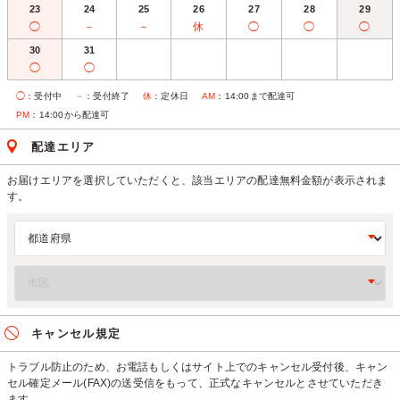
23
24
25
26
27
28
29
◯
－
－
休
◯
◯
◯
30
31
◯
◯
◯
：受付中
－
：受付終了
休
：定休日
AM
：14:00まで配達可
PM
：14:00から配達可
配達エリア
お届けエリアを選択していただくと、該当エリアの配達無料金額が表示されま
す。
キャンセル規定
トラブル防止のため、お電話もしくはサイト上でのキャンセル受付後、キャン
セル確定メール(FAX)の送受信をもって、正式なキャンセルとさせていただき
ます。