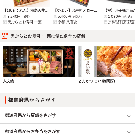
【16.もくれん】海老天丼とちらし寿司、ローストビーフと牛すき焼の二段弁当
【やよい】お寿司とローストビーフ&鶏のからあげ
【橙】お子様弁当
3,240円
5,400円
1,080円
（税込）
（税込）
（税込）
天ぷらとお寿司 一葉
京都 八百忠
京料理割烹 彩蓮
天ぷらとお寿司 一葉に似た条件の店舗
六文銭
とんかつ まい泉(関西)
都道府県からさがす
都道府県から店舗をさがす
都道府県からお弁当をさがす