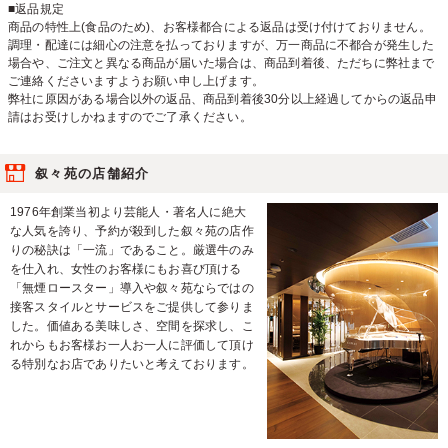
■返品規定
商品の特性上(食品のため)、お客様都合による返品は受け付けておりません。
調理・配達には細心の注意を払っておりますが、万一商品に不都合が発生した
場合や、ご注文と異なる商品が届いた場合は、商品到着後、ただちに弊社まで
ご連絡くださいますようお願い申し上げます。
弊社に原因がある場合以外の返品、商品到着後30分以上経過してからの返品申
請はお受けしかねますのでご了承ください。
叙々苑の店舗紹介
1976年創業当初より芸能人・著名人に絶大
な人気を誇り、予約が殺到した叙々苑の店作
りの秘訣は「一流」であること。厳選牛のみ
を仕入れ、女性のお客様にもお喜び頂ける
「無煙ロースター」導入や叙々苑ならではの
接客スタイルとサービスをご提供して参りま
した。価値ある美味しさ、空間を探求し、こ
れからもお客様お一人お一人に評価して頂け
る特別なお店でありたいと考えております。