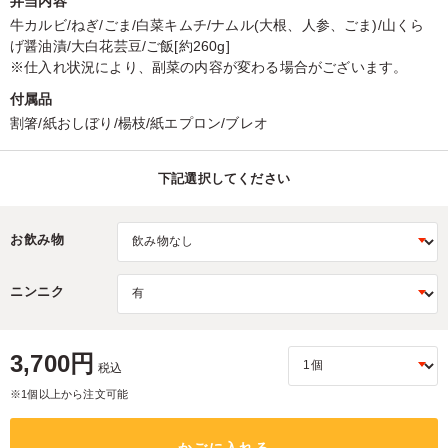
弁当内容
牛カルビ/ねぎ/ごま/白菜キムチ/ナムル(大根、人参、ごま)/山くら
げ醤油漬/大白花芸豆/ご飯[約260g]
※仕入れ状況により、副菜の内容が変わる場合がございます。
付属品
割箸/紙おしぼり/楊枝/紙エプロン/ブレオ
下記選択してください
お飲み物
ニンニク
3,700円
税込
※1個以上から注文可能
かごに入れる