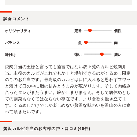
試食コメント
オリジナリティ
定番
個性
バランス
魚
肉
味付け
薄い
濃い
焼肉弁当の王様と言っても過言ではない叙々苑のカルビ焼肉弁
当。主役のカルビがこれでもか！と堪能できるのがくるめし限定
のこのお弁当です。最高級のカルビは口に入れると思わずフワッ
と溶けて口の中に脂の甘みとうまみが広がります。そして肉絡み
合ったタレがまたうまい。箸が止まりません。そして箸休めとし
ての副菜もなくてはならない存在です。より食欲を掻き立てま
す。くるめしだけでしか楽しめない贅沢な味わいを沢山の人に食
べて頂きたいです。
贅沢カルビ弁当のお客様の声・口コミ(48件)