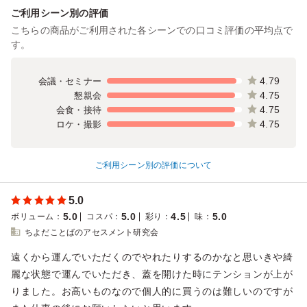
ご利用シーン別の評価
こちらの商品がご利用された各シーンでの口コミ評価の平均点で
す。
4.79
会議・セミナー
4.75
懇親会
4.75
会食・接待
4.75
ロケ・撮影
ご利用シーン別の評価について
5.0
5.0
5.0
4.5
5.0
ボリューム
：
コスパ
：
彩り
：
味
：
ちよだことばのアセスメント研究会
遠くから運んでいただくのでやれたりするのかなと思いきや綺
麗な状態で運んでいただき、蓋を開けた時にテンションが上が
りました。お高いものなので個人的に買うのは難しいのですが