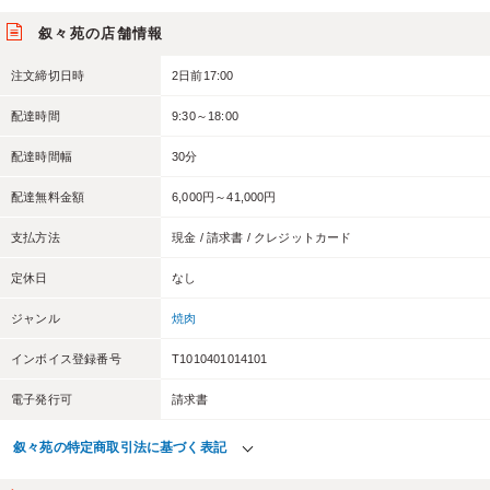
叙々苑の店舗情報
注文締切日時
2日前17:00
配達時間
9:30～18:00
配達時間幅
30分
配達無料金額
6,000円～41,000円
支払方法
現金 / 請求書 / クレジットカード
定休日
なし
ジャンル
焼肉
インボイス登録番号
T1010401014101
電子発行可
請求書
叙々苑の特定商取引法に基づく表記