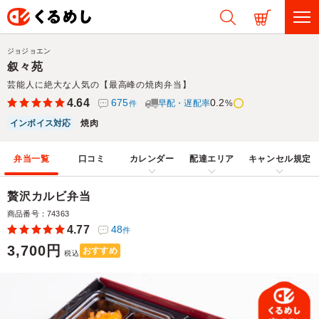
ジョジョエン
叙々苑
芸能人に絶大な人気の【最高峰の焼肉弁当】
4.64
675
0.2
早配・遅配率
%
件
インボイス対応
焼肉
弁当一覧
口コミ
カレンダー
配達エリア
キャンセル規定
贅沢カルビ弁当
商品番号：74363
4.77
48
件
3,700円
おすすめ
税込