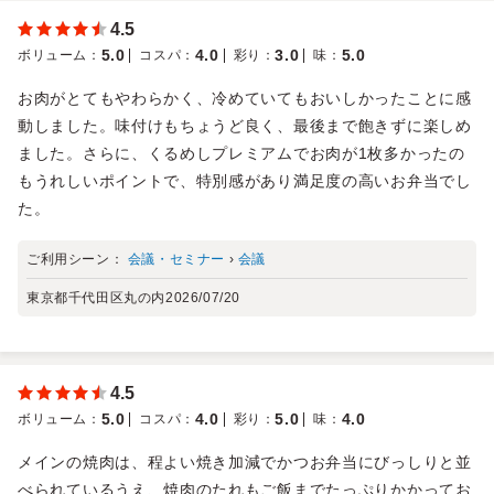
4.5
5.0
4.0
3.0
5.0
ボリューム
：
コスパ
：
彩り
：
味
：
お肉がとてもやわらかく、冷めていてもおいしかったことに感
動しました。味付けもちょうど良く、最後まで飽きずに楽しめ
ました。さらに、くるめしプレミアムでお肉が1枚多かったの
もうれしいポイントで、特別感があり満足度の高いお弁当でし
た。
ご利用シーン：
会議・セミナー
›
会議
東京都千代田区丸の内
2026/07/20
4.5
5.0
4.0
5.0
4.0
ボリューム
：
コスパ
：
彩り
：
味
：
メインの焼肉は、程よい焼き加減でかつお弁当にびっしりと並
べられているうえ、焼肉のたれもご飯までたっぷりかかってお