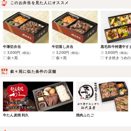
このお弁当を見た人にオススメ
牛薄切弁当
牛切落し弁当
3,000円
3,200円
3,800円
（税込）
（税込）
（税込）
叙々苑
叙々苑
すき焼き うめの
叙々苑に似た条件の店舗
牛たん炭焼 利久
焼肉ふたご