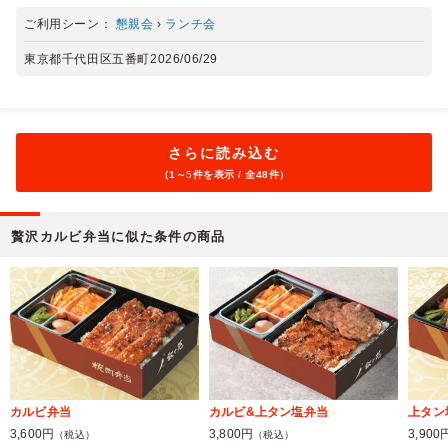
ご利用シーン：
懇親会
›
ランチ会
東京都千代田区五番町
2026/06/29
さらに読み込む
（1～
5
件を表示 / 全48件）
贅沢カルビ弁当に似た条件の商品
カルビ弁当
カルビ&上タン塩弁当
上タン
3,600円
3,800円
3,900
（税込）
（税込）