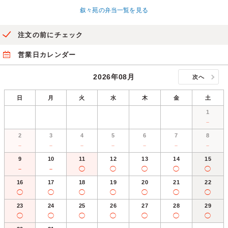
叙々苑の弁当一覧を見る
注文の前にチェック
営業日カレンダー
2026年08月
次へ
日
月
火
水
木
金
土
1
－
2
3
4
5
6
7
8
－
－
－
－
－
－
－
9
10
11
12
13
14
15
－
－
◯
◯
◯
◯
◯
16
17
18
19
20
21
22
◯
◯
◯
◯
◯
◯
◯
23
24
25
26
27
28
29
◯
◯
◯
◯
◯
◯
◯