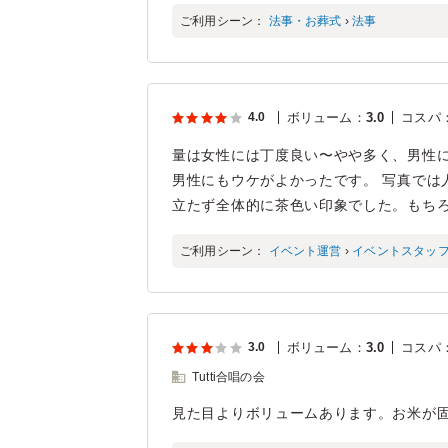
ご利用シーン：
法事・お葬式
›
法事
4.0
ボリューム
：
3.0
コスパ
量は女性には丁度良い〜やや多く、男性
男性にもウケがよかったです。 写真では
立たず全体的に茶色い印象でした。もち
ご利用シーン：
イベント運営
›
イベントスタッ
3.0
ボリューム
：
3.0
コスパ
Tutti合唱の会
見た目よりボリュームあります。お米が