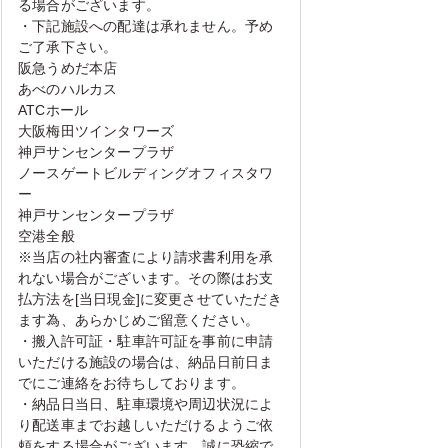
る場合がございます。
・下記施設への配達は承れません。予め
ご了承下さい。
阪急うめだ本店
あべのハルカス
ATCホール
大阪梅田ツインタワーズ
神戸サンセンタープラザ
ノースゲートビルディングオフィスタワ
ー
神戸サンセンタープラザ
空港全般
※当店の社内審査により請求書利用を承
れない場合がございます。その際はお支
払方法を[当日現金]に変更させていただき
ます為、あらかじめご留意ください。
・搬入許可証・駐車許可証を事前に申請
いただける施設の場合は、納品日前日ま
でにご連絡をお待ちしております。
・納品日当日、駐車環境や周辺状況によ
り配送車までお越しいただけるようご依
頼をする場合がございます。誠に恐縮で