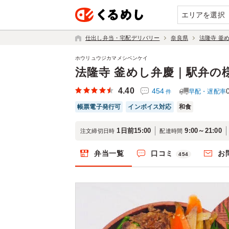
エリアを選択
仕出し弁当・宅配デリバリー
奈良県
法隆寺 釜
ホウリュウジカマメシベンケイ
法隆寺 釜めし弁慶｜駅弁の
4.40
454
早配・遅配率
件
帳票電子発行可
インボイス対応
和食
1日前15:00
9:00～21:00
注文締切日時
配達時間
弁当一覧
口コミ
お
454