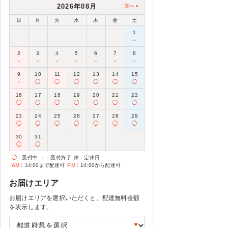
2026年08月
次へ
日
月
火
水
木
金
土
1
－
2
3
4
5
6
7
8
－
－
－
－
－
－
－
9
10
11
12
13
14
15
－
◯
◯
◯
◯
◯
◯
16
17
18
19
20
21
22
◯
◯
◯
◯
◯
◯
◯
23
24
25
26
27
28
29
◯
◯
◯
◯
◯
◯
◯
30
31
◯
◯
◯
：受付中
－
：受付終了
休
：定休日
AM
：14:00まで配達可
PM
：14:00から配達可
お届けエリア
お届けエリアを選択いただくと、配達無料金額
を表示します。