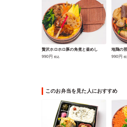
贅沢ホロホロ豚の角煮と釜めし
地鶏の
990円
990円
税込
税
このお弁当を見た人におすすめ