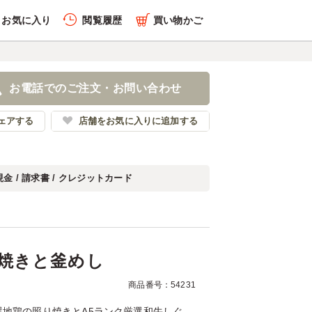
お気に入り
閲覧履歴
買い物かご
履歴を全件削除する
の照り焼きと釜めし
お電話でのご注文・お問い合わせ
隆寺 釜めし弁慶
ェアする
店舗をお気に入りに追加する
現金 / 請求書 / クレジットカード
履歴を見る
焼きと釜めし
商品番号：54231
地鶏の照り焼きとA5ランク厳選和牛しぐ