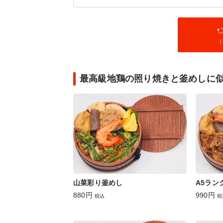
（
最高級地鶏の照り焼きと釜めしに
山菜彩り釜めし
A5ラン
880円
990円
税込
税