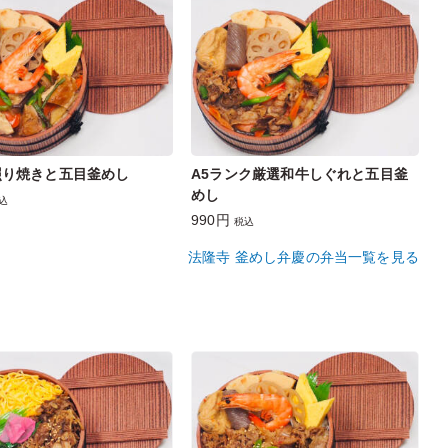
照り焼きと五目釜めし
A5ランク厳選和牛しぐれと五目釜
めし
込
990円
税込
法隆寺 釜めし弁慶の弁当一覧を見る