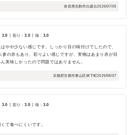
奈良県生駒市白庭台
2026/07/05
：
3.0
彩り
：
3.0
味
：
3.0
にはやや少ない感じです。しっかり目の味付けでしたので、
人参の赤もあり、彩りよい感じですが、実物はあまり赤が目
ろん美味しかったので問題ではありません。
フ
京都府京都市東山区林下町
2026/06/07
：
3.0
彩り
：
3.0
味
：
3.0
固くて食べにくいです。