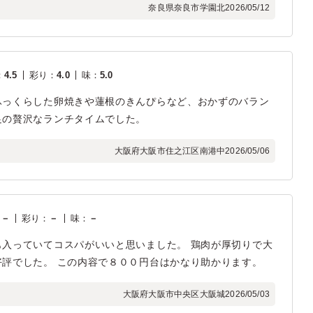
奈良県奈良市学園北
2026/05/12
：
4.5
彩り
：
4.0
味
：
5.0
ふっくらした卵焼きや蓮根のきんぴらなど、おかずのバラン
足の贅沢なランチタイムでした。
大阪府大阪市住之江区南港中
2026/05/06
：
－
彩り
：
－
味
：
－
入っていてコスパがいいと思いました。 鶏肉が厚切りで大
評でした。 この内容で８００円台はかなり助かります。
大阪府大阪市中央区大阪城
2026/05/03