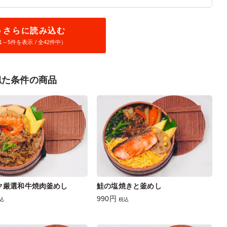
さらに読み込む
1～
5
件を表示 / 全42件中）
似た条件の商品
ク厳選和牛焼肉釜めし
鮭の塩焼きと釜めし
990円
込
税込