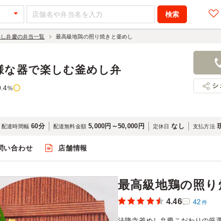
めし弁慶の弁当一覧
最高級地鶏の照り焼きと釜めし
最高級地鶏
880円
店舗名：法
様な器で楽しむ釜めし弁
シ
0.4
%
60分
5,000円～50,000円
なし
配達時間幅
配達無料金額
定休日
支払方法
問い合わせ
店舗情報
閲覧
最高級地鶏の照り
4.46
42
件
法隆寺釜めし弁慶こだわりの厳選