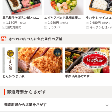
黒毛和牛そぼろご飯とローストビーフ御膳
エビとアボカド北海道産モッツァレラチーズサラスパ バジルソース
1,180円
1,950円
2,480円
（税込）
（税込）
（税込）
焼肉貴闘力
サラスパ
キッチンひまわ
きつねのおべんに似た条件の店舗
とんかつ まい泉
手作り弁当のマザー
都道府県からさがす
都道府県から店舗をさがす