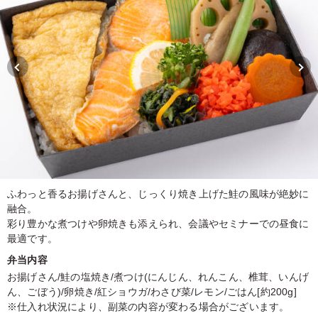
ふわっと香るお揚げさんと、じっくり焼き上げた鮭の風味が絶妙に
融合。
彩り豊かな煮つけや卵焼きも添えられ、会議やセミナーでの昼食に
最適です。
弁当内容
お揚げさん/鮭の塩焼き/煮つけ(にんじん、れんこん、椎茸、いんげ
ん、ごぼう)/卵焼き/紅ショウガ/わさび菜/レモン/ごはん[約200g]
※仕入れ状況により、副菜の内容が変わる場合がございます。