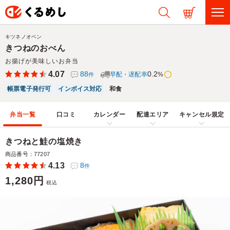
キツネノオベン
きつねのおべん
お揚げが美味しいお弁当
4.07
88
0.2
早配・遅配率
%
件
帳票電子発行可
インボイス対応
和食
弁当一覧
口コミ
カレンダー
配達エリア
キャンセル規定
きつねと鮭の塩焼き
商品番号：77207
4.13
8
件
1,280円
税込