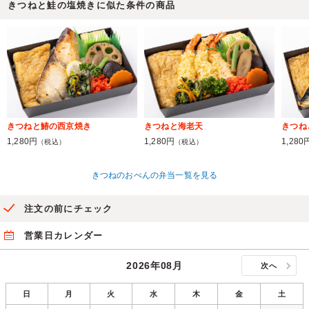
きつねと鮭の塩焼きに似た条件の商品
きつねと鰆の西京焼き
きつねと海老天
きつね
1,280円
1,280円
1,280
（税込）
（税込）
きつねのおべんの弁当一覧を見る
注文の前にチェック
営業日カレンダー
2026年08月
次へ
日
月
火
水
木
金
土