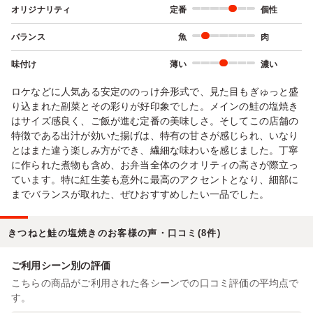
オリジナリティ
定番
個性
バランス
魚
肉
味付け
薄い
濃い
ロケなどに人気ある安定ののっけ弁形式で、見た目もぎゅっと盛
り込まれた副菜とその彩りが好印象でした。メインの鮭の塩焼き
はサイズ感良く、ご飯が進む定番の美味しさ。そしてこの店舗の
特徴である出汁が効いた揚げは、特有の甘さが感じられ、いなり
とはまた違う楽しみ方ができ、繊細な味わいを感じました。丁寧
に作られた煮物も含め、お弁当全体のクオリティの高さが際立っ
ています。特に紅生姜も意外に最高のアクセントとなり、細部に
までバランスが取れた、ぜひおすすめしたい一品でした。
きつねと鮭の塩焼きのお客様の声・口コミ(8件)
ご利用シーン別の評価
こちらの商品がご利用された各シーンでの口コミ評価の平均点で
す。