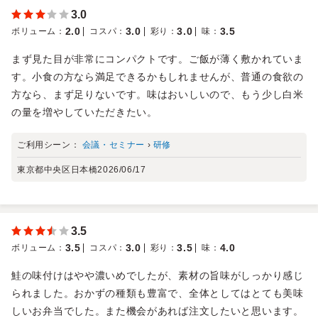
3.0
2.0
3.0
3.0
3.5
ボリューム
：
コスパ
：
彩り
：
味
：
まず見た目が非常にコンパクトです。ご飯が薄く敷かれていま
す。小食の方なら満足できるかもしれませんが、普通の食欲の
方なら、まず足りないです。味はおいしいので、もう少し白米
の量を増やしていただきたい。
ご利用シーン：
会議・セミナー
›
研修
東京都中央区日本橋
2026/06/17
3.5
3.5
3.0
3.5
4.0
ボリューム
：
コスパ
：
彩り
：
味
：
鮭の味付けはやや濃いめでしたが、素材の旨味がしっかり感じ
られました。おかずの種類も豊富で、全体としてはとても美味
しいお弁当でした。また機会があれば注文したいと思います。