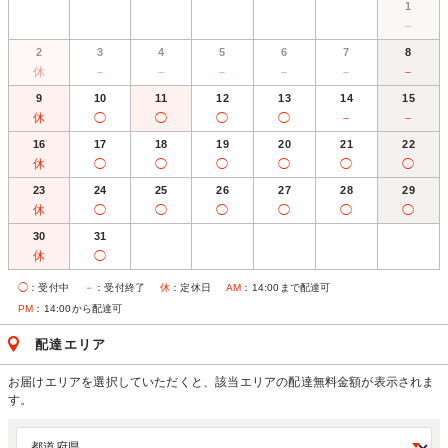
1
－
2
3
4
5
6
7
8
休
－
－
－
－
－
－
9
10
11
12
13
14
15
休
◯
◯
◯
◯
－
－
16
17
18
19
20
21
22
休
◯
◯
◯
◯
◯
◯
23
24
25
26
27
28
29
休
◯
◯
◯
◯
◯
◯
30
31
休
◯
◯
：受付中
－
：受付終了
休
：定休日
AM
：14:00まで配達可
PM
：14:00から配達可
配達エリア
お届けエリアを選択していただくと、該当エリアの配達無料金額が表示されま
す。