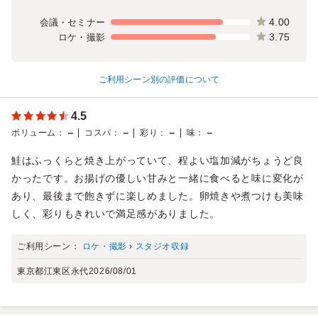
4.00
会議・セミナー
3.75
ロケ・撮影
ご利用シーン別の評価について
4.5
－
－
－
－
ボリューム
：
コスパ
：
彩り
：
味
：
鮭はふっくらと焼き上がっていて、程よい塩加減がちょうど良
かったです。お揚げの優しい甘みと一緒に食べると味に変化が
あり、最後まで飽きずに楽しめました。卵焼きや煮つけも美味
しく、彩りもきれいで満足感がありました。
ご利用シーン：
ロケ・撮影
›
スタジオ収録
東京都江東区永代
2026/08/01