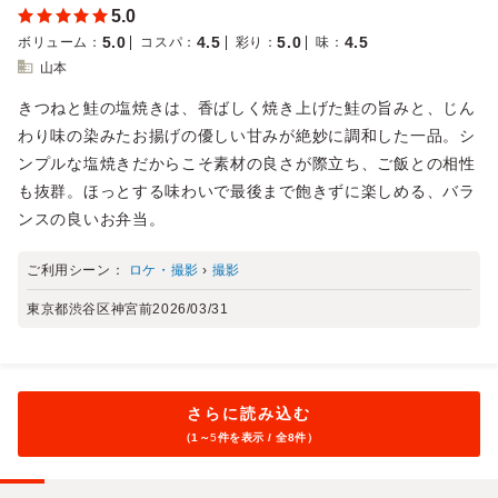
5.0
5.0
4.5
5.0
4.5
ボリューム
：
コスパ
：
彩り
：
味
：
山本
きつねと鮭の塩焼きは、香ばしく焼き上げた鮭の旨みと、じん
わり味の染みたお揚げの優しい甘みが絶妙に調和した一品。シ
ンプルな塩焼きだからこそ素材の良さが際立ち、ご飯との相性
も抜群。ほっとする味わいで最後まで飽きずに楽しめる、バラ
ンスの良いお弁当。
ご利用シーン：
ロケ・撮影
›
撮影
東京都渋谷区神宮前
2026/03/31
さらに読み込む
（1～
5
件を表示 / 全8件）