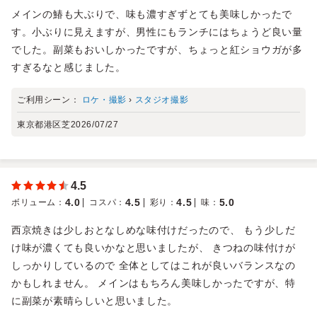
メインの鰆も大ぶりで、味も濃すぎずとても美味しかったで
す。小ぶりに見えますが、男性にもランチにはちょうど良い量
でした。副菜もおいしかったですが、ちょっと紅ショウガが多
すぎるなと感じました。
ご利用シーン：
ロケ・撮影
›
スタジオ撮影
東京都港区芝
2026/07/27
4.5
4.0
4.5
4.5
5.0
ボリューム
：
コスパ
：
彩り
：
味
：
西京焼きは少しおとなしめな味付けだったので、 もう少しだ
け味が濃くても良いかなと思いましたが、 きつねの味付けが
しっかりしているので 全体としてはこれが良いバランスなの
かもしれません。 メインはもちろん美味しかったですが、特
に副菜が素晴らしいと思いました。