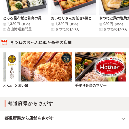
とろろ昆布飯と若鳥の昆布締め焼
おいなりさんお任せ4個と選べるお魚のお惣菜セット
きつねと鶏の塩麹
1,330円
1,380円
980円
（税込）
（税込）
（税込）
富山湾廻船問屋
きつねのおべん
きつねのおべん
きつねのおべんに似た条件の店舗
とんかつ まい泉
手作り弁当のマザー
都道府県からさがす
都道府県から店舗をさがす