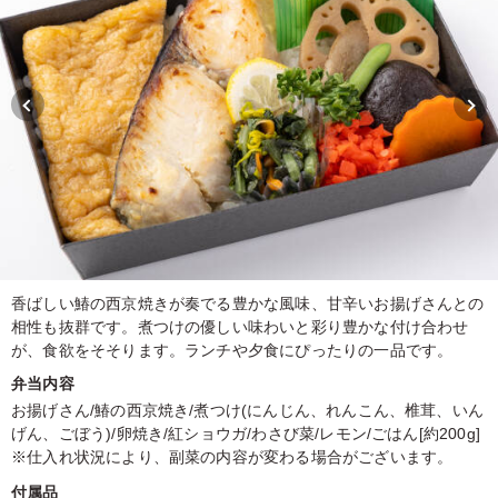
香ばしい鰆の西京焼きが奏でる豊かな風味、甘辛いお揚げさんとの
相性も抜群です。煮つけの優しい味わいと彩り豊かな付け合わせ
が、食欲をそそります。ランチや夕食にぴったりの一品です。
弁当内容
お揚げさん/鰆の西京焼き/煮つけ(にんじん、れんこん、椎茸、いん
げん、ごぼう)/卵焼き/紅ショウガ/わさび菜/レモン/ごはん[約200g]
※仕入れ状況により、副菜の内容が変わる場合がございます。
付属品