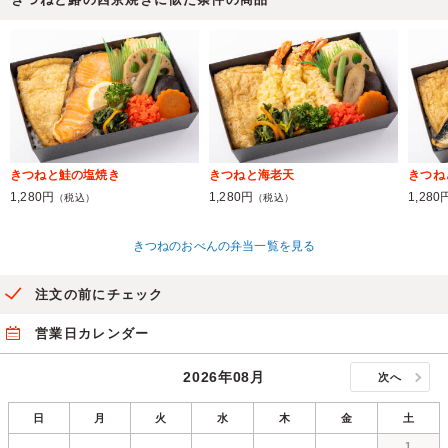
きつねと鮭の塩焼き
きつねと海老天
きつね
1,280円
1,280円
1,280
（税込）
（税込）
きつねのおべんの弁当一覧を見る
注文の前にチェック
営業日カレンダー
2026年08月
次へ
日
月
火
水
木
金
土
1