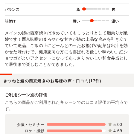
バランス
魚
肉
味付け
薄い
濃い
メインの鰆の西京焼きは冷めていてもしっとりとして脂乗りが絶
妙です！西京味噌のまろやかな甘さが鰆の上品な旨みを引き立て
ていて絶品。ご飯の上にどーんとのったお揚げや副菜は出汁を効
かせた味付けで、健康志向な方にも喜ばれる優しい味わい。紅シ
ョウガがよいアクセントになってあっさりおいしい和食弁当とし
て最後まで楽しむことができました。
きつねと鰆の西京焼きのお客様の声・口コミ(17件)
ご利用シーン別の評価
こちらの商品がご利用された各シーンでの口コミ評価の平均点で
す。
5.00
会議・セミナー
4.69
ロケ・撮影