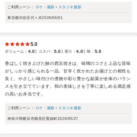
ご利用シーン：
ロケ・撮影
›
スタジオ撮影
東京都渋谷区代々木
2026/06/01
5.0
4.0
5.0
4.0
5.0
ボリューム
：
コスパ
：
彩り
：
味
：
香ばしく焼き上げた鰆の西京焼きは、味噌のコクと上品な旨味
がしっかり感じられる一品。甘辛く炊かれたお揚げとの相性も
良く、やさしい味付けの煮物や彩り豊かな副菜が全体のバラン
スを引き立てています。和の美味しさを丁寧に楽しめる満足感
の高いお弁当です。
ご利用シーン：
ロケ・撮影
›
スタジオ撮影
神奈川県横浜市鶴見区寛政町
2026/05/27