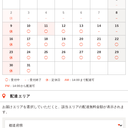
－
2
3
4
5
6
7
8
休
－
－
－
－
－
－
9
10
11
12
13
14
15
休
◯
◯
◯
◯
－
－
16
17
18
19
20
21
22
休
◯
◯
◯
◯
◯
◯
23
24
25
26
27
28
29
休
◯
◯
◯
◯
◯
◯
30
31
休
◯
◯
：受付中
－
：受付終了
休
：定休日
AM
：14:00まで配達可
PM
：14:00から配達可
配達エリア
お届けエリアを選択していただくと、該当エリアの配達無料金額が表示されま
す。