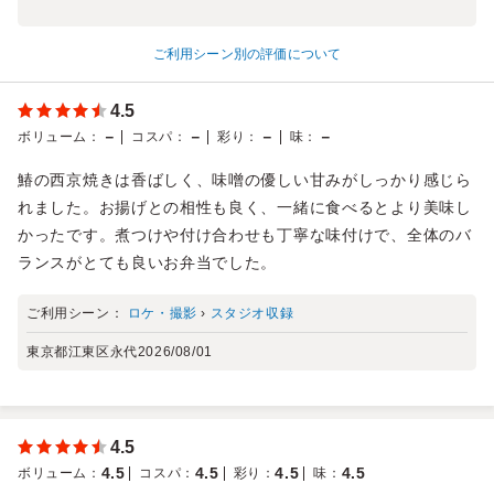
ご利用シーン別の評価について
4.5
－
－
－
－
ボリューム
：
コスパ
：
彩り
：
味
：
鰆の西京焼きは香ばしく、味噌の優しい甘みがしっかり感じら
れました。お揚げとの相性も良く、一緒に食べるとより美味し
かったです。煮つけや付け合わせも丁寧な味付けで、全体のバ
ランスがとても良いお弁当でした。
ご利用シーン：
ロケ・撮影
›
スタジオ収録
東京都江東区永代
2026/08/01
4.5
4.5
4.5
4.5
4.5
ボリューム
：
コスパ
：
彩り
：
味
：