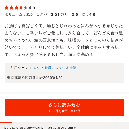
4.5
2.5
3.5
3.0
4.0
ボリューム
：
コスパ
：
彩り
：
味
：
お揚げは香ばしくて、噛むとじゅわっと旨みが広がる感じがた
まらない。甘辛い味がご飯にしっかり合って、どんどん食べ進
めちゃうやつ。鰆の西京焼きも、味噌のコクとほんのり甘みが
効いてて、しっとりしてて美味しい。全体的にホッとする味
で、ちょっと贅沢感あるお弁当。満足度高め！
ご利用シーン：
ロケ・撮影
›
スタジオ撮影
東京都葛飾区西新小岩
2026/04/29
さらに読み込む
（1～
5
件を表示 / 全17件）
きつねと鰆の西京焼きに似た条件の商品