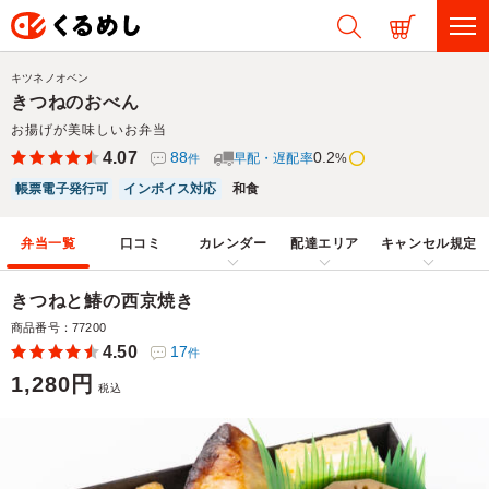
キツネノオベン
きつねのおべん
お揚げが美味しいお弁当
4.07
88
0.2
早配・遅配率
%
件
帳票電子発行可
インボイス対応
和食
弁当一覧
口コミ
カレンダー
配達エリア
キャンセル規定
きつねと鰆の西京焼き
商品番号：77200
4.50
17
件
1,280円
税込