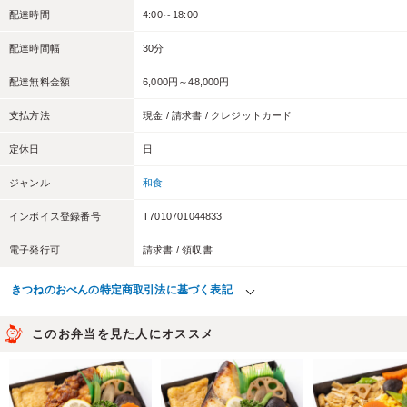
配達時間
4:00～18:00
配達時間幅
30分
配達無料金額
6,000円～48,000円
支払方法
現金 / 請求書 / クレジットカード
定休日
日
ジャンル
和食
インボイス登録番号
T7010701044833
電子発行可
請求書 / 領収書
きつねのおべんの特定商取引法に基づく表記
このお弁当を見た人にオススメ