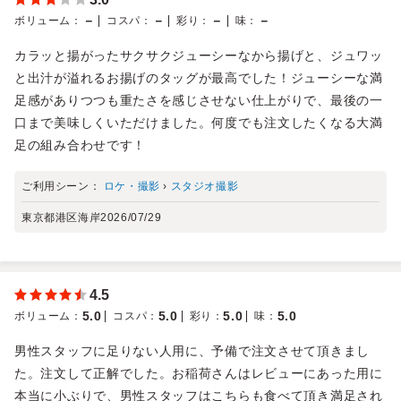
－
－
－
－
ボリューム
：
コスパ
：
彩り
：
味
：
カラッと揚がったサクサクジューシーなから揚げと、ジュワッ
と出汁が溢れるお揚げのタッグが最高でした！ジューシーな満
足感がありつつも重たさを感じさせない仕上がりで、最後の一
口まで美味しくいただけました。何度でも注文したくなる大満
足の組み合わせです！
ご利用シーン：
ロケ・撮影
›
スタジオ撮影
東京都港区海岸
2026/07/29
4.5
5.0
5.0
5.0
5.0
ボリューム
：
コスパ
：
彩り
：
味
：
男性スタッフに足りない人用に、予備で注文させて頂きまし
た。注文して正解でした。お稲荷さんはレビューにあった用に
本当に小ぶりで、男性スタッフはこちらも食べて頂き満足され