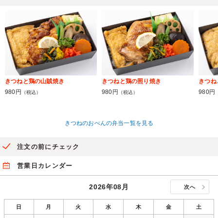
きつねと鶏の山賊焼き
きつねと鶏の照り焼き
きつね
980円
980円
980円
（税込）
（税込）
きつねのおべんの弁当一覧を見る
注文の前にチェック
営業日カレンダー
2026年08月
次へ
日
月
火
水
木
金
土