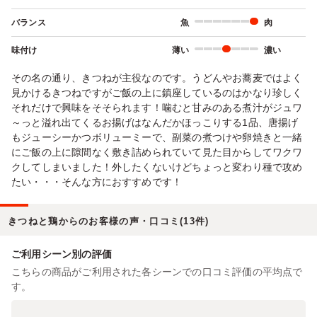
バランス
魚
肉
味付け
薄い
濃い
その名の通り、きつねが主役なのです。うどんやお蕎麦ではよく
見かけるきつねですがご飯の上に鎮座しているのはかなり珍しく
それだけで興味をそそられます！噛むと甘みのある煮汁がジュワ
～っと溢れ出てくるお揚げはなんだかほっこりする1品、唐揚げ
もジューシーかつボリューミーで、副菜の煮つけや卵焼きと一緒
にご飯の上に隙間なく敷き詰められていて見た目からしてワクワ
クしてしまいました！外したくないけどちょっと変わり種で攻め
たい・・・そんな方におすすめです！
きつねと鶏からのお客様の声・口コミ(13件)
ご利用シーン別の評価
こちらの商品がご利用された各シーンでの口コミ評価の平均点で
す。