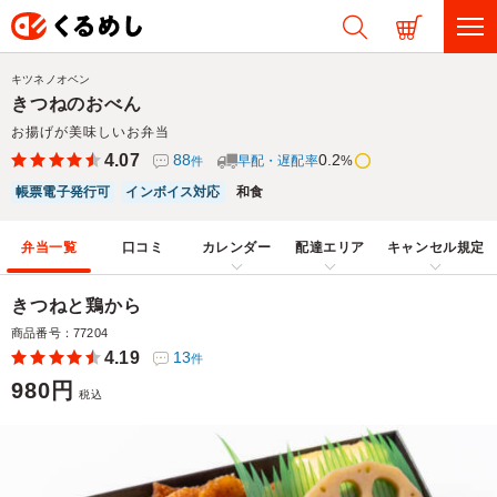
キツネノオベン
きつねのおべん
お揚げが美味しいお弁当
4.07
88
0.2
早配・遅配率
%
件
帳票電子発行可
インボイス対応
和食
弁当一覧
口コミ
カレンダー
配達エリア
キャンセル規定
きつねと鶏から
商品番号：77204
4.19
13
件
980円
税込