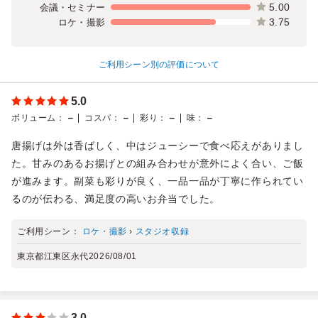
5.00
会議・セミナー
3.75
ロケ・撮影
ご利用シーン別の評価について
5.0
－
－
－
－
ボリューム
：
コスパ
：
彩り
：
味
：
唐揚げは外は香ばしく、中はジューシーで食べ応えがありまし
た。甘みのあるお揚げとの組み合わせが意外によく合い、ご飯
が進みます。副菜も彩りが良く、一品一品が丁寧に作られてい
るのが伝わる、満足度の高いお弁当でした。
ご利用シーン：
ロケ・撮影
›
スタジオ収録
東京都江東区永代
2026/08/01
3.0