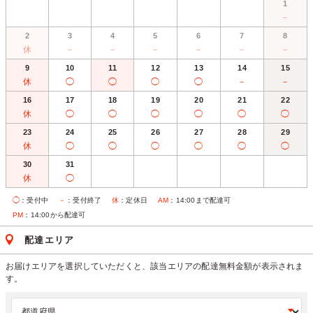
1
－
2
3
4
5
6
7
8
休
－
－
－
－
－
－
9
10
11
12
13
14
15
休
◯
◯
◯
◯
－
－
16
17
18
19
20
21
22
休
◯
◯
◯
◯
◯
◯
23
24
25
26
27
28
29
休
◯
◯
◯
◯
◯
◯
30
31
休
◯
◯
：受付中
－
：受付終了
休
：定休日
AM
：14:00まで配達可
PM
：14:00から配達可
配達エリア
お届けエリアを選択していただくと、該当エリアの配達無料金額が表示されま
す。