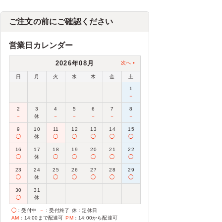
ご注文の前にご確認ください
営業日カレンダー
2026年08月
次へ
日
月
火
水
木
金
土
1
－
2
3
4
5
6
7
8
－
休
－
－
－
－
－
9
10
11
12
13
14
15
◯
休
◯
◯
◯
◯
◯
16
17
18
19
20
21
22
◯
休
◯
◯
◯
◯
◯
23
24
25
26
27
28
29
◯
休
◯
◯
◯
◯
◯
30
31
◯
休
◯
：受付中
－
：受付終了
休
：定休日
AM
：14:00まで配達可
PM
：14:00から配達可