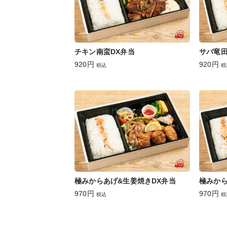
チキン南蛮DX弁当
サバ竜田
920円
920円
税込
税
極みからあげ&生姜焼きDX弁当
極みから
970円
970円
税込
税