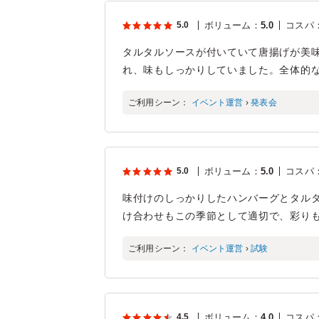
5.0
ボリューム
：
5.0
コスパ
タルタルソースが付いていて唐揚げが美
れ、味もしっかりしていました。全体的
ご利用シーン：
イベント運営
›
発表会
5.0
ボリューム
：
5.0
コスパ
味付けのしっかりしたハンバーグとタルタ
け合わせもこの季節として適切で、彩り
ご利用シーン：
イベント運営
›
試験
4.5
ボリューム
：
4.0
コスパ