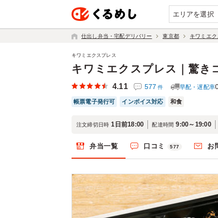
エリアを選択
仕出し弁当・宅配デリバリー
東京都
キワミエク
キワミエクスプレス
キワミエクスプレス｜驚き
4.11
577
早配・遅配率
件
帳票電子発行可
インボイス対応
和食
1日前18:00
9:00～19:00
注文締切日時
配達時間
弁当一覧
口コミ
お
577