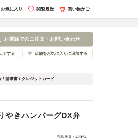
お気に入り
閲覧履歴
買い物かご
履歴を全件削除する
げ&てりやきハンバーグ
お電話でのご注文・お問い合わせ
ワミエクスプレス
ェアする
店舗をお気に入りに追加する
 / 請求書 / クレジットカード
履歴を見る
りやきハンバーグDX弁
商品番号：42954