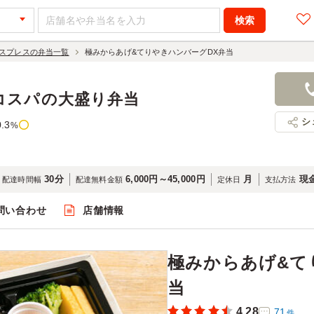
スプレスの弁当一覧
極みからあげ&てりやきハンバーグDX弁当
極みからあ
DX弁当
コスパの大盛り弁当
920円
店舗名：キ
シ
0.3
%
30分
6,000円～45,000円
月
現金
配達時間幅
配達無料金額
定休日
支払方法
問い合わせ
店舗情報
閲覧
極みからあげ&て
当
4.28
71
件