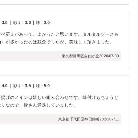
：
3.0
彩り
：
3.0
味
：
3.0
食べ応えがあって、よかったと思います。タルタルソースも
物）が多かったのは残念でしたが、美味しく頂きました。
東京都目黒区自由が丘
2026/07/30
：
4.0
彩り
：
3.5
味
：
5.0
唐揚げのメインは嬉しい組み合わせです。味付けもちょうど
ぷりなので、皆さん満足していました。
東京都千代田区神田錦町
2026/07/11