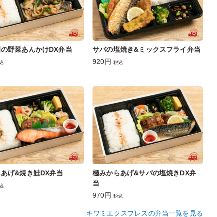
の野菜あんかけDX弁当
サバの塩焼き&ミックスフライ弁当
920円
込
税込
あげ&焼き鮭DX弁当
極みからあげ&サバの塩焼きDX弁
当
込
970円
税込
キワミエクスプレスの弁当一覧を見る