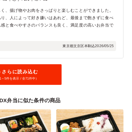
しく、揚げ物やお肉をさっぱりと楽しむことができました。
あり、人によって好き嫌いはあれど、最後まで飽きずに食べ
ム感と食べやすさのバランスも良く、満足度の高いお弁当で
東京都文京区本駒込
2026/05/25
さらに読み込む
1～
5
件を表示 / 全71件中）
DX弁当に似た条件の商品