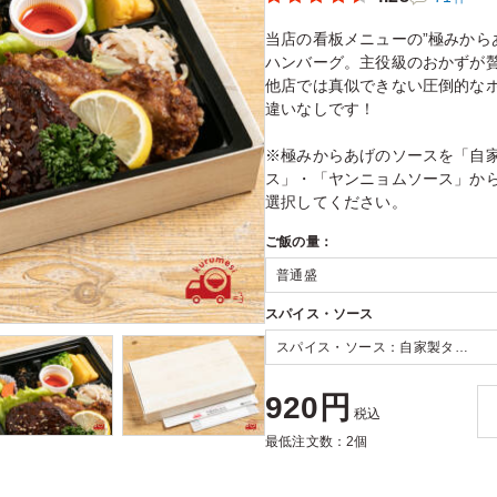
当店の看板メニューの”極みから
ハンバーグ。主役級のおかずが
他店では真似できない圧倒的な
違いなしです！
※極みからあげのソースを「自
ス」・「ヤンニョムソース」か
選択してください。
ご飯の量：
スパイス・ソース
920円
税込
最低注文数：2個