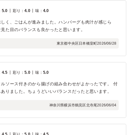
：
5.0
彩り
：
4.0
味
：
4.0
味しく、ごはんが進みました。ハンバーグも肉汁が感じら
な見た目のバランスも良かったと思います。
東京都中央区日本橋室町
2026/06/28
：
4.5
彩り
：
5.0
味
：
5.0
ルソース付きのから揚げの組み合わせがよかったです。 付
もありました。ちょうどいいバランスだったと思います。
神奈川県横浜市鶴見区北寺尾
2026/06/04
：
4.5
彩り
：
5.0
味
：
4.5