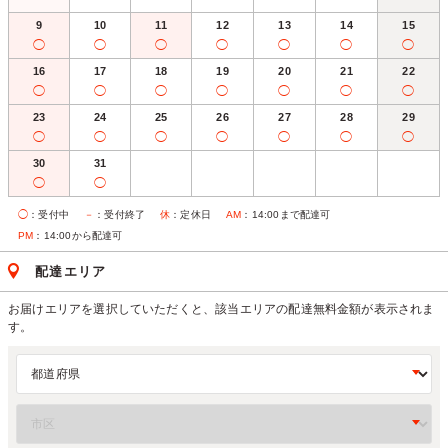
9
10
11
12
13
14
15
◯
◯
◯
◯
◯
◯
◯
16
17
18
19
20
21
22
◯
◯
◯
◯
◯
◯
◯
23
24
25
26
27
28
29
◯
◯
◯
◯
◯
◯
◯
30
31
◯
◯
◯
：受付中
－
：受付終了
休
：定休日
AM
：14:00まで配達可
PM
：14:00から配達可
配達エリア
お届けエリアを選択していただくと、該当エリアの配達無料金額が表示されま
す。