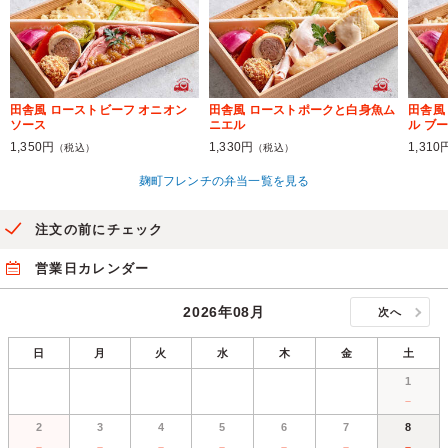
田舎風 ローストビーフ オニオン
田舎風 ローストポークと白身魚ム
田舎風
ソース
ニエル
ル ブ
1,350円
1,330円
1,310
（税込）
（税込）
麹町フレンチの弁当一覧を見る
注文の前にチェック
営業日カレンダー
2026年08月
次へ
日
月
火
水
木
金
土
1
－
2
3
4
5
6
7
8
－
－
－
－
－
－
－