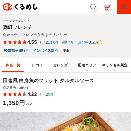
コウジマチフレンチ
麹町フレンチ
肉が自慢。フレンチ弁当をデリバリー
4.55
2218
0.2
早配・遅配率
%
件
帳票電子発行可
インボイス対応
洋食
弁当一覧
口コミ
カレンダー
配達エリア
キャンセル規定
田舎風 白身魚のフリット タルタルソース
商品番号：39341
4.22
29
件
1,350円
税込