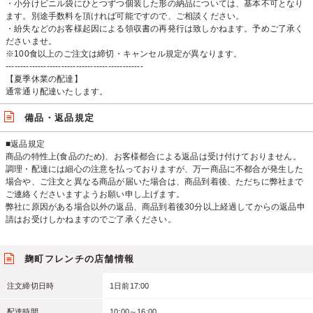
・小分けビニル袋にひとつずつ個装した形の納品については、基本不可となり
ます。別途手数料を頂ければ可能ですので、ご相談ください。
・紛失などのお客様起因による領収書の再発行は致しかねます。予めご了承く
ださいませ。
※100食以上のご注文は締切・キャンセル規定が異なります。
-----------------------------------------------
【夏季休業の配達】
通常通り配達いたします。
備品・返品規定
■返品規定
商品の特性上(食品のため)、お客様都合による返品は受け付けておりません。
調理・配達には細心の注意を払っておりますが、万一商品に不都合が発生した
場合や、ご注文と異なる商品が届いた場合は、商品到着後、ただちに弊社まで
ご連絡くださいますようお願い申し上げます。
弊社に原因がある場合以外の返品、商品到着後30分以上経過してからの返品申
請はお受けしかねますのでご了承ください。
麹町フレンチの店舗情報
注文締切日時
1日前17:00
配達時間
10:00～16:00