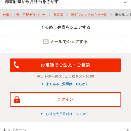
都道府県からお弁当をさがす
仕出し弁当・宅配デリバリー
東京都
麹町フレンチの弁当一覧
田舎風 白
くるめし弁当をシェアする
メールでシェアする
お電話でご注文・ご相談
平日 9:00～20:00 / 土日祝 9:00～18:00
よくあるご質問はこちらから
ログイン
お得な会員登録はこちらから
トップページ