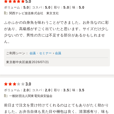
5.0
5.0
5.0
5.0
5.0
ボリューム
：
コスパ
：
彩り
：
味
：
関西テレビ放送株式会社 東京支社
ふかふかの白身魚を味わうことができました。お弁当なのに彩
があり、高級感がすごく出ていたと思います。サイズだけ少し
少ないので、男性の方には不足する部分があるかもしれませ
ん。
ご利用シーン：
会議・セミナー
›
会議
東京都中央区銀座
2026/07/21
3.0
2.0
2.0
3.5
3.5
ボリューム
：
コスパ
：
彩り
：
味
：
一般財団法人関東電気保安協会
前日まで注文を受け付けてくれるのはとてもありがたく助かり
ました。お弁当自体も見た目や梱包は良く、清潔感有り、味も