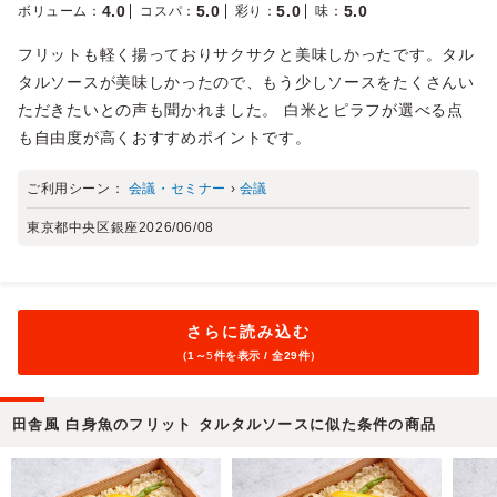
4.0
5.0
5.0
5.0
ボリューム
：
コスパ
：
彩り
：
味
：
フリットも軽く揚っておりサクサクと美味しかったです。タル
タルソースが美味しかったので、もう少しソースをたくさんい
ただきたいとの声も聞かれました。 白米とピラフが選べる点
も自由度が高くおすすめポイントです。
ご利用シーン：
会議・セミナー
›
会議
東京都中央区銀座
2026/06/08
さらに読み込む
（1～
5
件を表示 / 全29件）
田舎風 白身魚のフリット タルタルソースに似た条件の商品