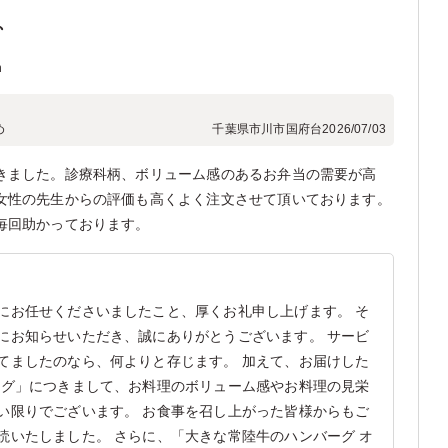
、
n
め
千葉県市川市国府台
2026/07/03
きました。診療科柄、ボリューム感のあるお弁当の需要が高
女性の先生からの評価も高くよく注文させて頂いております。
毎回助かっております。
にお任せくださいましたこと、厚くお礼申し上げます。 そ
にお知らせいただき、誠にありがとうございます。 サービ
てましたのなら、何よりと存じます。 加えて、お届けした
ーグ」につきまして、お料理のボリューム感やお料理の見栄
い限りでございます。 お食事を召し上がった皆様からもご
読いたしました。 さらに、「大きな常陸牛のハンバーグ オ