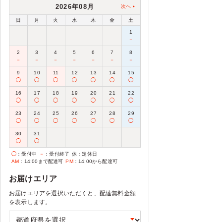
2026年08月
次へ
日
月
火
水
木
金
土
1
－
2
3
4
5
6
7
8
－
－
－
－
－
－
－
9
10
11
12
13
14
15
◯
◯
◯
◯
◯
◯
◯
16
17
18
19
20
21
22
◯
◯
◯
◯
◯
◯
◯
23
24
25
26
27
28
29
◯
◯
◯
◯
◯
◯
◯
30
31
◯
◯
◯
：受付中
－
：受付終了
休
：定休日
AM
：14:00まで配達可
PM
：14:00から配達可
お届けエリア
お届けエリアを選択いただくと、配達無料金額
を表示します。