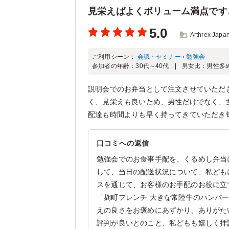
見栄えばよくボリューム満点です
5.0
Arthrex Japa
ご利用シーン：
会議・セミナー
›
勉強会
参加者の年齢：
30代～40代
男女比：
男性多
説明会でのお弁当として注文させていただ
く、見栄えも良いため、男性だけでなく、
配達も時間よりも早く持ってきていただき
口コミへの返信
勉強会でのお食事手配を、くるめし弁当
して、当日の配送状況について、私ども
スを通じて、お客様のお手配のお役に立
「麹町フレンチ 大きな常陸牛のハンバ
えの良さをお褒めにあずかり、ありがた
評判が良いとのこと、私どもも嬉しく拝