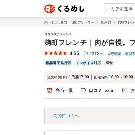
エリアを選択
仕出し弁当・宅配デリバリー
東京都
麹町フレン
コウジマチフレンチ
麹町フレンチ｜肉が自慢。
4.55
2218
早配・遅配
件
帳票電子発行可
インボイス対応
洋食
1日前17:00
10:00～16:00
注文締切日時
配達時間
弁当一覧
口コミ
お
2218
前の口コミへ