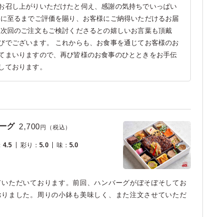
お召し上がりいただけたと伺え、感謝の気持ちでいっぱい
さに至るまでご評価を賜り、お客様にご納得いただけるお届
 次回のご注文もご検討くださるとの嬉しいお言葉も頂戴
びでございます。 これからも、お食事を通じてお客様のお
てまいりますので、再び皆様のお食事のひとときをお手伝
しております。
ーグ
2,700
円（税込）
：
4.5
彩り
：
5.0
味
：
5.0
ていただいております。前回、ハンバーグがぼそぼそしてお
おりました。周りの小鉢も美味しく、また注文させていただ