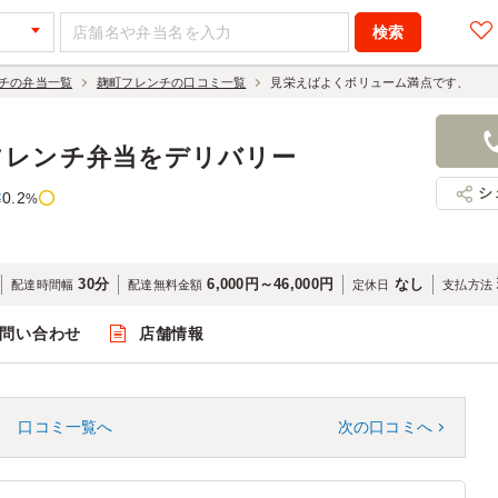
チの弁当一覧
麹町フレンチの口コミ一覧
見栄えばよくボリューム満点です、
フレンチ弁当をデリバリー
シ
0.2
率
%
30分
6,000円～46,000円
なし
配達時間幅
配達無料金額
定休日
支払方法
問い合わせ
店舗情報
口コミ一覧へ
次の口コミへ