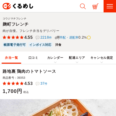
コウジマチフレンチ
麹町フレンチ
肉が自慢。フレンチ弁当をデリバリー
4.55
2218
0.2
早配・遅配率
%
件
帳票電子発行可
インボイス対応
洋食
弁当一覧
口コミ
カレンダー
配達エリア
キャンセル規定
路地裏 鶏肉のトマトソース
商品番号：39353
4.53
37
件
1,700円
税込