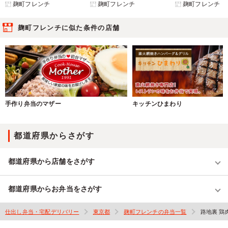
麹町フレンチ
麹町フレンチ
麹町フレンチ
麹町フレンチに似た条件の店舗
手作り弁当のマザー
キッチンひまわり
都道府県からさがす
都道府県から店舗をさがす
都道府県からお弁当をさがす
仕出し弁当・宅配デリバリー
東京都
麹町フレンチの弁当一覧
路地裏 鶏