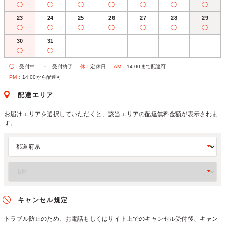
◯
◯
◯
◯
◯
◯
◯
23
24
25
26
27
28
29
◯
◯
◯
◯
◯
◯
◯
30
31
◯
◯
◯
：受付中
－
：受付終了
休
：定休日
AM
：14:00まで配達可
PM
：14:00から配達可
配達エリア
お届けエリアを選択していただくと、該当エリアの配達無料金額が表示されま
す。
キャンセル規定
トラブル防止のため、お電話もしくはサイト上でのキャンセル受付後、キャン