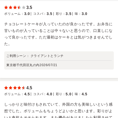
3.5
3.0
3.5
3.5
3.0
ボリューム
：
コスパ
：
彩り
：
味
：
チョコレートケーキが入っていたのが良かったです。お弁当に
甘いものが入っていることは中々ないと思うので、口直しにな
って良かったです。ただ最初はケーキとは気がつきませんでし
た。
ご利用シーン：
クライアントとランチ
東京都千代田区丸の内
2026/07/21
4.5
4.5
4.0
5.0
4.5
ボリューム
：
コスパ
：
彩り
：
味
：
しっかりと味付けもされていて、外国の方も美味しいという感
想でした。ボリュームもちょうどよいかと思います。彩りがよ
いと食欲もそそられます。また機会がありましたら利用させて