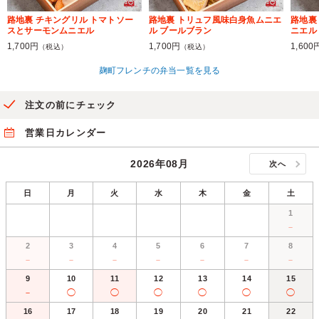
路地裏 チキングリル トマトソー
路地裏 トリュフ風味白身魚ムニエ
路地裏
スとサーモンムニエル
ル ブールブラン
ニエル
1,700円
1,700円
1,600
（税込）
（税込）
麹町フレンチの弁当一覧を見る
注文の前にチェック
営業日カレンダー
2026年08月
次へ
日
月
火
水
木
金
土
1
－
2
3
4
5
6
7
8
－
－
－
－
－
－
－
9
10
11
12
13
14
15
－
◯
◯
◯
◯
◯
◯
16
17
18
19
20
21
22