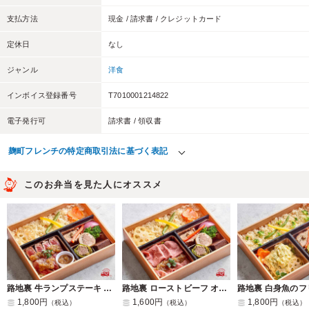
支払方法
現金 / 請求書 / クレジットカード
定休日
なし
ジャンル
洋食
インボイス登録番号
T7010001214822
電子発行可
請求書 / 領収書
麹町フレンチの特定商取引法に基づく表記
このお弁当を見た人にオススメ
路地裏 牛ランプステーキ オニオンソース
路地裏 ローストビーフ オニオンソース
1,800円
1,600円
1,800円
（税込）
（税込）
（税込）