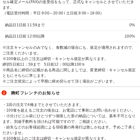
セル確定メール(FAX)の送受信をもって、正式なキャンセルとさせていただき
ます。
（電話受付時間：平日 9:00～20:00 / 土日祝 9:00～18:00）
納品日1日前 11:59まで
0%
納品日1日前 12:00以降
100%
※注文キャンセルのみでなく、食数減の場合にも、規定が適用されますので、
ご注意くださいませ。
※100食以上のご注文は締切・キャンセル規定が異なります。
締切5日前11：59まで 5日前12：00以降100％
※商品名に締切の記載がある商品に関しましては、変更締切・キャンセル規定
ともにそちらに準じます。
※ご注文状況によって早期に締め切らせて頂く場合がございます。
麹町フレンチのお知らせ
・1回の注文で4種までとさせていただきます。
・100食を超えるご注文の場合は、お電話にて事前にお問い合わせください。
・小分けビニル袋にひとつずつ個装した形の納品については、基本不可となり
ます。別途手数料を頂ければ可能ですので、ご相談ください。
・紛失などのお客様起因による領収書の再発行は致しかねます。予めご了承く
ださいませ。
※100食以上のご注文は締切・キャンセル規定が異なります。