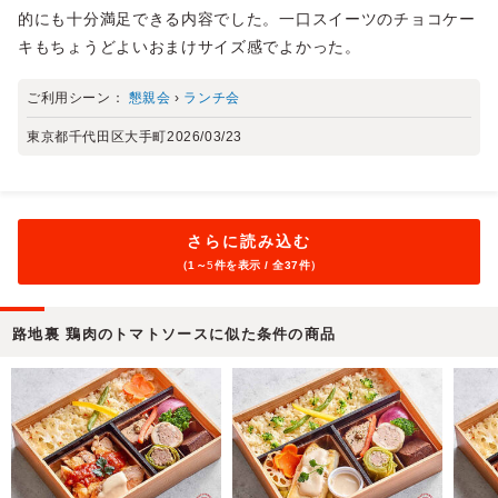
的にも十分満足できる内容でした。一口スイーツのチョコケー
キもちょうどよいおまけサイズ感でよかった。
ご利用シーン：
懇親会
›
ランチ会
東京都千代田区大手町
2026/03/23
さらに読み込む
（1～
5
件を表示 / 全37件）
路地裏 鶏肉のトマトソースに似た条件の商品