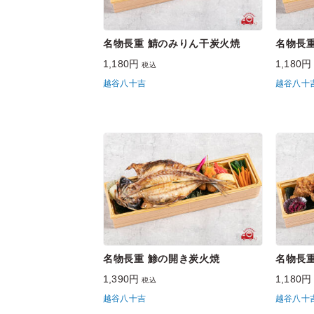
名物長重 鯖のみりん干炭火焼
名物長
1,180円
1,180
税込
越谷八十吉
越谷八十
名物長重 鯵の開き炭火焼
名物長
1,390円
1,180
税込
越谷八十吉
越谷八十