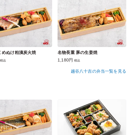
 めぬけ粕漬炭火焼
名物長重 豚の生姜焼
1,180円
税込
税込
越谷八十吉の弁当一覧を見る