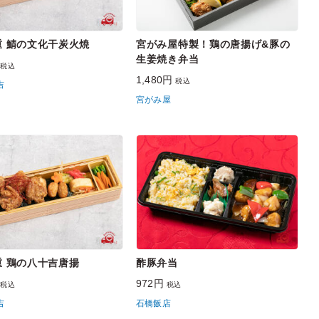
重 鯖の文化干炭火焼
宮がみ屋特製！鶏の唐揚げ&豚の
生姜焼き弁当
円
税込
1,480円
税込
吉
宮がみ屋
重 鶏の八十吉唐揚
酢豚弁当
円
972円
税込
税込
吉
石橋飯店