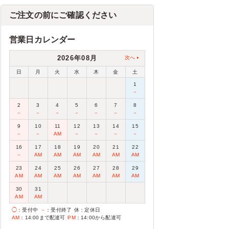
ご注文の前にご確認ください
営業日カレンダー
2026年08月
次へ
日
月
火
水
木
金
土
1
－
2
3
4
5
6
7
8
－
－
－
－
－
－
－
9
10
11
12
13
14
15
－
－
AM
－
－
－
－
16
17
18
19
20
21
22
－
AM
AM
AM
AM
AM
AM
23
24
25
26
27
28
29
AM
AM
AM
AM
AM
AM
AM
30
31
AM
AM
◯
：受付中
－
：受付終了
休
：定休日
AM
：14:00まで配達可
PM
：14:00から配達可