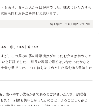
クトもあり、食べた人からは好評でした。味のついたのりも
、次回も同じお弁当を頼むと思います。
埼玉県戸田市氷川町
2022/07/03
：
4.5
彩り
：
4.5
味
：
4.5
ますが、この厚みの豚の味噌漬けがのったお弁当は初めてで
すいと好評でした。 細長い容器で最初は少なかったかなと
十分な量でした。 つくねをはじめとした添え物も美味しか
も、食べやすい柔らかさであるとご評価いただき、調理者
けも良く、副菜も美味しかったとのこと、よろこばしく存じ