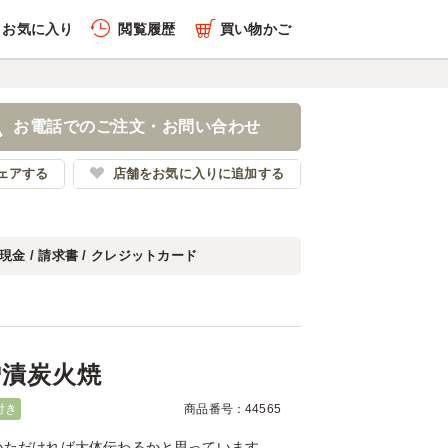
お気に入り
閲覧履歴
買い物かご
履歴を全件削除する
豚の味噌漬炭火焼
お電話でのご注文・お問い合わせ
谷八十吉
ェアする
店舗をお気に入りに追加する
現金 / 請求書 / クレジットカード
履歴を見る
噌漬炭火焼
付き
商品番号：44565
いただければ大体伝わるかと思っています。