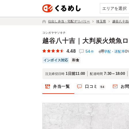
エリアを選択
仕出し弁当・宅配デリバリー
埼玉県
越谷八十吉
コシガヤヤソキチ
越谷八十吉｜大判炭火焼魚
4.48
54
0
早配・遅配率
件
インボイス対応
和食
1日前11:00
7:30～18:00
注文締切日時
配達時間
弁当一覧
口コミ
お
54