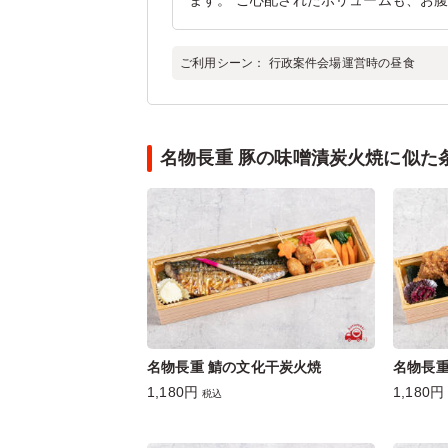
ます。 ご心配されたボリュームも、お
ご利用シーン：
行政案件会場運営時の昼食
名物長重 豚の味噌漬炭火焼に似た
名物長重 鯖の文化干炭火焼
名物長重
1,180円
1,180円
税込