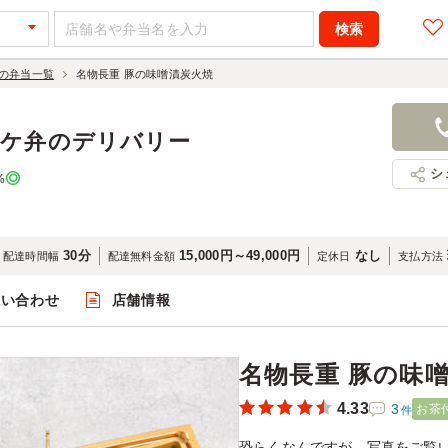
の弁当一覧
名物長重 豚の味噌漬炭火焼
名物長重 
1,180円
店舗名：越
ロケ弁のデリバリー
シ
%
30分
15,000円～49,000円
なし
配達時間幅
配達無料金額
定休日
支払方法
問い合わせ
店舗情報
閲覧
名物長重 豚の味
4.33
3
お茶
件
恐らくなんですが、写真をご覧