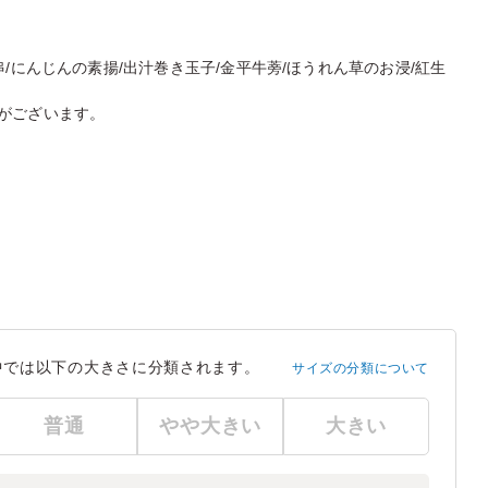
/にんじんの素揚/出汁巻き玉子/金平牛蒡/ほうれん草のお浸/紅生
がございます。
中では以下の大きさに分類されます。
サイズの分類について
普通
やや大きい
大きい