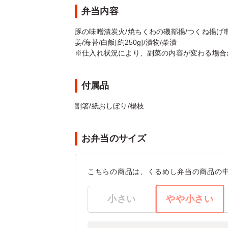
弁当内容
豚の味噌漬炭火/焼ちくわの磯部揚/つくね揚げ串
姜/海苔/白飯[約250g]/漬物/柴漬
※仕入れ状況により、副菜の内容が変わる場合
付属品
割箸/紙おしぼり/楊枝
お弁当のサイズ
こちらの商品は、くるめし弁当の商品の
小さい
やや小さい