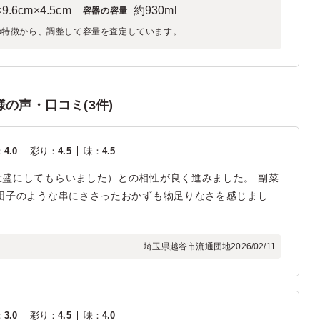
9.6cm×4.5cm
約930ml
容器の容量
の特徴から、調整して容量を査定しています。
の声・口コミ(3件)
：
4.0
彩り
：
4.5
味
：
4.5
盛にしてもらいました）との相性が良く進みました。 副菜
団子のような串にささったおかずも物足りなさを感じまし
埼玉県越谷市流通団地
2026/02/11
：
3.0
彩り
：
4.5
味
：
4.0