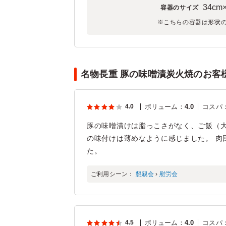
34cm×
容器のサイズ
※こちらの容器は形状
名物長重 豚の味噌漬炭火焼のお客様
4.0
ボリューム
：
4.0
コスパ
豚の味噌漬けは脂っこさがなく、ご飯（大
の味付けは薄めなように感じました。 肉
た。
ご利用シーン：
懇親会
›
慰労会
4.5
ボリューム
：
4.0
コスパ