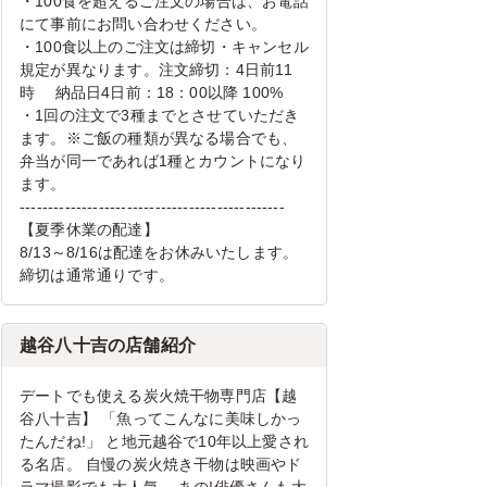
・100食を超えるご注文の場合は、お電話
にて事前にお問い合わせください。
・100食以上のご注文は締切・キャンセル
規定が異なります。注文締切：4日前11
時 納品日4日前：18：00以降 100%
・1回の注文で3種までとさせていただき
ます。※ご飯の種類が異なる場合でも、
弁当が同一であれば1種とカウントになり
ます。
-----------------------------------------------
【夏季休業の配達】
8/13～8/16は配達をお休みいたします。
締切は通常通りです。
越谷八十吉の店舗紹介
デートでも使える炭火焼干物専門店【越
谷八十吉】 「魚ってこんなに美味しかっ
たんだね!」 と地元越谷で10年以上愛され
る名店。 自慢の炭火焼き干物は映画やド