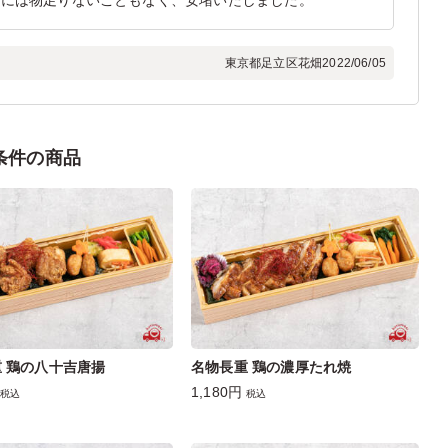
腹には物足りないこともなく、安堵いたしました。
東京都足立区花畑
2022/06/05
条件の商品
 鶏の八十吉唐揚
名物長重 鶏の濃厚たれ焼
1,180円
税込
税込