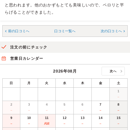
と思われます。他のおかずもとても美味しいので、ペロリと平
らげることができました。
前の口コミへ
口コミ一覧へ
次の口コミへ
注文の前にチェック
営業日カレンダー
2026年08月
次へ
日
月
火
水
木
金
土
1
－
2
3
4
5
6
7
8
－
－
－
－
－
－
－
9
10
11
12
13
14
15
－
－
AM
－
－
－
－