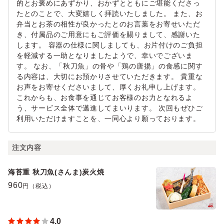
的とお褒めにあずかり、おかずとともにご堪能くださっ
たとのことで、大変嬉しく拝読いたしました。 また、お
弁当とお茶の相性が良かったとのお言葉をお寄せいただ
き、付属品のご用意にもご評価を賜りまして、感謝いた
します。 容器の仕様に関しましても、お片付けのご負担
を軽減する一助となりましたようで、幸いでございま
す。 なお、「秋刀魚」の骨や「鶏の唐揚」の食感に関す
る内容は、大切にお預かりさせていただきます。 貴重な
お声をお寄せくださいまして、厚くお礼申し上げます。
これからも、お食事を通じてお客様のお力となれるよ
う、サービス全体で邁進してまいります。 次回もぜひご
利用いただけますことを、一同心より願っております。
注文内容
海苔重 秋刀魚(さんま)炭火焼
960
円（税込）
4.0