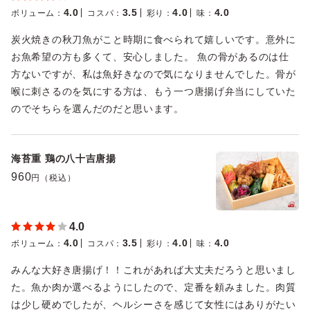
4.0
3.5
4.0
4.0
ボリューム
：
コスパ
：
彩り
：
味
：
炭火焼きの秋刀魚がこと時期に食べられて嬉しいです。意外に
お魚希望の方も多くて、安心しました。 魚の骨があるのは仕
方ないですが、私は魚好きなので気になりませんでした。骨が
喉に刺さるのを気にする方は、もう一つ唐揚げ弁当にしていた
のでそちらを選んだのだと思います。
海苔重 鶏の八十吉唐揚
960
円（税込）
4.0
4.0
3.5
4.0
4.0
ボリューム
：
コスパ
：
彩り
：
味
：
みんな大好き唐揚げ！！これがあれば大丈夫だろうと思いまし
た。魚か肉か選べるようにしたので、定番を頼みました。肉質
は少し硬めでしたが、ヘルシーさを感じて女性にはありがたい