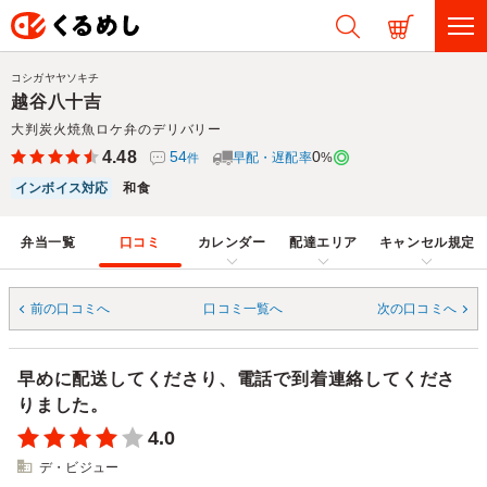
コシガヤヤソキチ
越谷八十吉
大判炭火焼魚ロケ弁のデリバリー
4.48
54
0
早配・遅配率
%
件
インボイス対応
和食
弁当一覧
口コミ
カレンダー
配達エリア
キャンセル規定
前の口コミへ
口コミ一覧へ
次の口コミへ
早めに配送してくださり、電話で到着連絡してくださ
りました。
4.0
デ・ビジュー