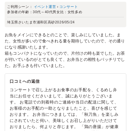
ご利用シーン：
イベント運営
›
コンサート
参加者の年齢：
30代～40代
男女比：
女性多め
埼玉県さいたま市浦和区高砂
2026/05/24
お魚をメインにできるとのことで、楽しみにしていました。ま
た、女性が多いので食べきれる量を期待していたので、その通り
になり感謝いたします。
箱もコンパクトになっていたので、片付けの時も楽でした。お茶
が付いているのがとても良くて、お弁当との相性もバッチリでし
た。お手ふきも付いていました。
口コミへの返信
コンサートで召し上がるお食事のお手配を、くるめし弁
当にお任せくださいまして、誠にありがとうございま
す。 お電話での到着時のご連絡や当日の配送に関して、
お客様のお手配の一助となりましたこと、喜びを感じて
おります。 お弁当につきましては、「秋刀魚」を楽しみ
にされていたと伺い、美味しくお召し上がりいただけて
おりましたら、何よりと存じます。 「鶏の唐揚」が健康