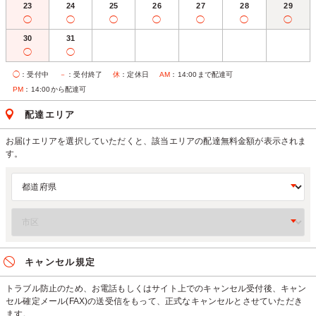
23
24
25
26
27
28
29
◯
◯
◯
◯
◯
◯
◯
30
31
◯
◯
◯
：受付中
－
：受付終了
休
：定休日
AM
：14:00まで配達可
PM
：14:00から配達可
配達エリア
お届けエリアを選択していただくと、該当エリアの配達無料金額が表示されま
す。
キャンセル規定
トラブル防止のため、お電話もしくはサイト上でのキャンセル受付後、キャン
セル確定メール(FAX)の送受信をもって、正式なキャンセルとさせていただき
ます。