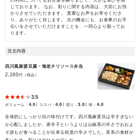
の利用についてもお言葉を賜りまして、大きな喜びを感
じております。 なお、彩りに関する内容は、大切にお預
かりさせていただきます。 貴重なお声をお寄せくださ
り、ありがたく存じます。 次の機会にも、お食事のお手
伝いをさせていただけますことを、一同心より願ってお
ります。
注文内容
四川風麻婆豆腐・海老チリソース弁当
2,160
円（税込）
3.5
4.0
4.0
3.0
4.0
ボリューム
：
コスパ
：
彩り
：
味
：
全体的にしっかり目の味付けです。四川風麻婆豆は辛すぎない
か心配しましたが、唐辛子というよりは山椒系の辛さでおおよ
そ誰もが食べることが出来る程度の辛さでした。茶系の食材が