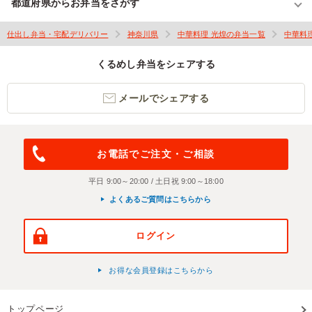
都道府県からお弁当をさがす
仕出し弁当・宅配デリバリー
神奈川県
中華料理 光煌の弁当一覧
中華料
くるめし弁当をシェアする
メールでシェアする
お電話でご注文・ご相談
平日 9:00～20:00 / 土日祝 9:00～18:00
よくあるご質問はこちらから
ログイン
お得な会員登録はこちらから
トップページ