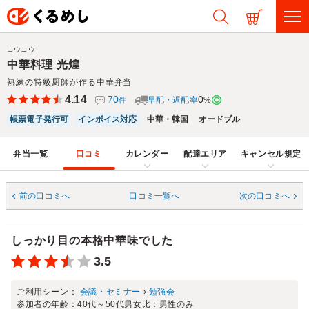
コウコウ
中華料理 光煌
熟練の特級厨師が作る中華弁当
4.14
70
0
早配・遅配率
%
件
帳票電子発行可
インボイス対応
中華・韓国
オードブル
弁当一覧
口コミ
カレンダー
配達エリア
キャンセル規定
前の口コミへ
口コミ一覧へ
次の口コミへ
しっかり目の本格中華味でした
3.5
ご利用シーン：
会議・セミナー
›
勉強会
参加者の年齢：
40代～50代
男女比：
男性のみ