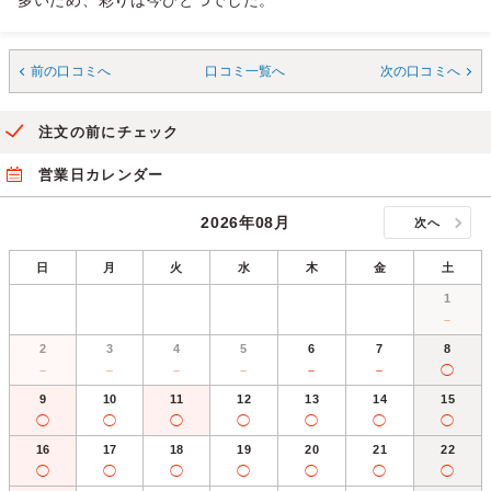
多いため、彩りは今ひとつでした。
前の口コミへ
口コミ一覧へ
次の口コミへ
注文の前にチェック
営業日カレンダー
2026年08月
次へ
日
月
火
水
木
金
土
1
－
2
3
4
5
6
7
8
－
－
－
－
－
－
◯
9
10
11
12
13
14
15
◯
◯
◯
◯
◯
◯
◯
16
17
18
19
20
21
22
◯
◯
◯
◯
◯
◯
◯