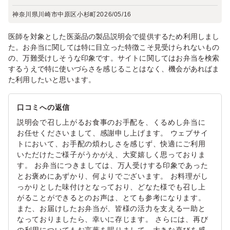
神奈川県川崎市中原区小杉町
2026/05/16
医師を対象とした医薬品の製品説明会で提供するため利用しまし
た。お弁当に関しては特に目立った特徴こそ見受けられないもの
の、万難受けしそうな印象です。サイトに関してはお弁当を検索
するうえで特に使いづらさを感じることはなく、機会があればま
た利用したいと思います。
口コミへの返信
説明会で召し上がるお食事のお手配を、くるめし弁当に
お任せくださいまして、感謝申し上げます。 ウェブサイ
トにおいて、お手配の煩わしさを感じず、快適にご利用
いただけたご様子がうかがえ、大変嬉しく思っておりま
す。 お弁当につきましては、万人受けする印象であった
とお褒めにあずかり、何よりでございます。 お料理がし
っかりとした味付けとなっており、どなた様でも召し上
がることができるとのお声は、とても参考になります。
また、お届けしたお弁当が、皆様の活力を支える一助と
なっておりましたら、幸いに存じます。 さらには、再び