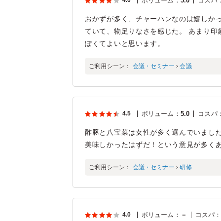
4.0
ボリューム
：
5.0
コスパ
おかずが多く、チャーハンなのは嬉しかっ
ていて、物足りなさを感じた。 あまり印
ぽくてよいと思います。
ご利用シーン：
会議・セミナー
›
会議
4.5
ボリューム
：
5.0
コスパ
酢豚と八宝菜は女性が多く選んでいまし
美味しかったはずだ！という意見が多く
ご利用シーン：
会議・セミナー
›
研修
4.0
ボリューム
：
－
コスパ