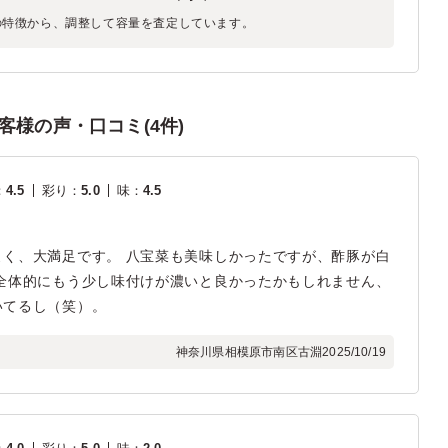
の特徴から、調整して容量を査定しています。
様の声・口コミ(4件)
：
4.5
彩り
：
5.0
味
：
4.5
く、大満足です。 八宝菜も美味しかったですが、酢豚が白
全体的にもう少し味付けが濃いと良かったかもしれません、
いてるし（笑）。
神奈川県相模原市南区古淵
2025/10/19