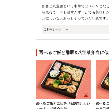
酢豚と八宝菜という中華ではメインとな
ら取れて、味も濃すぎず、とても美味し
と欲しいなとおっしゃっていた印象です
ご利用シーン：
－
選べるご飯と酢豚&八宝菜弁当に似
選べるご飯とエビチリ&鶏肉とカシ
選べる
ューナッツ炒め弁当
たまご