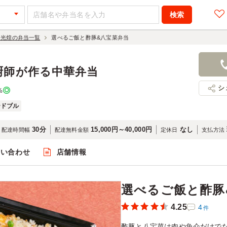
 光煌の弁当一覧
選べるご飯と酢豚&八宝菜弁当
選べるご飯
1,180円
店舗名：中
厨師が作る中華弁当
シ
%
ードブル
30分
15,000円～40,000円
なし
配達時間幅
配達無料金額
定休日
支払方法
問い合わせ
店舗情報
閲覧
選べるご飯と酢豚
4.25
4
件
酢豚と八宝菜は肉や魚介だけで