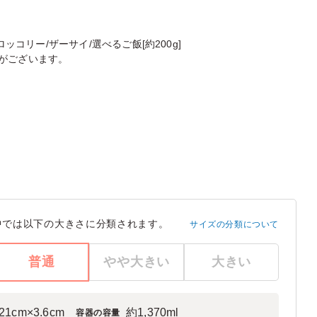
ロッコリー/ザーサイ/選べるご飯[約200g]
がございます。
中では以下の大きさに分類されます。
サイズの分類について
普通
やや大きい
大きい
21cm×3.6cm
約1,370ml
容器の容量