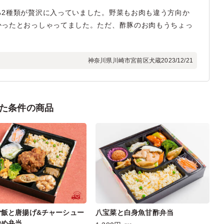
る2種類が贅沢に入っていました。野菜もお肉も違う方向か
かったとおっしゃってました。ただ、酢豚のお肉もうちょっ
。
神奈川県川崎市宮前区犬蔵
2023/12/21
た条件の商品
ご飯と唐揚げ&チャーシュー
八宝菜と白身魚甘酢弁当
炒め弁当