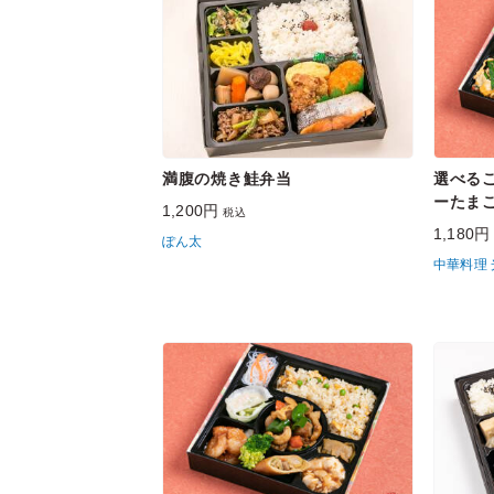
満腹の焼き鮭弁当
選べる
ーたま
1,200円
税込
1,180
ぽん太
中華料理 