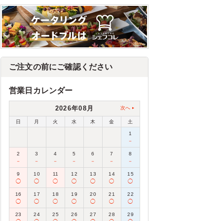
ご注文の前にご確認ください
営業日カレンダー
2026年08月
次へ
日
月
火
水
木
金
土
1
－
2
3
4
5
6
7
8
－
－
－
－
－
－
－
9
10
11
12
13
14
15
◯
◯
◯
◯
◯
◯
◯
16
17
18
19
20
21
22
◯
◯
◯
◯
◯
◯
◯
23
24
25
26
27
28
29