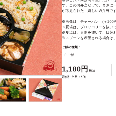
す。このお弁当だけで、まさに
が考えられた、嬉しいW弁当で
※画像は「チャーハン」(＋100
※夏場は、ブロッコリーを抜い
※夏場は、春雨を抜いて、日替
※スプーンを希望される場合は
ご飯の種類：
1,180円
税込
最低注文数：5個