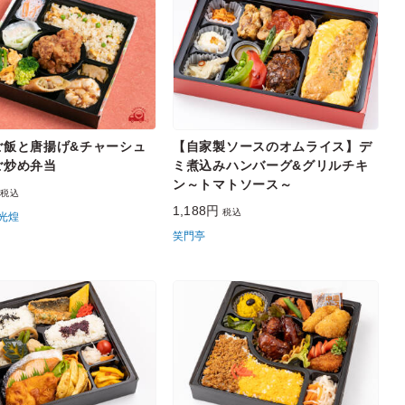
ご飯と唐揚げ&チャーシュ
【自家製ソースのオムライス】デ
ご炒め弁当
ミ煮込みハンバーグ&グリルチキ
ン～トマトソース～
円
税込
1,188円
税込
光煌
笑門亭