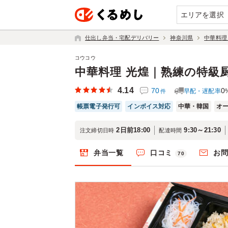
エリアを選択
仕出し弁当・宅配デリバリー
神奈川県
中華料理
コウコウ
中華料理 光煌｜熟練の特級
4.14
70
0
早配・遅配率
件
帳票電子発行可
インボイス対応
中華・韓国
オ
2日前18:00
9:30～21:30
注文締切日時
配達時間
弁当一覧
口コミ
お
70