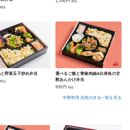
1,380円
税込
税込
絲と野菜玉子炒め弁当
選べるご飯と青椒肉絲&白身魚の甘
酢あんかけ弁当
税込
930円
税込
中華料理 光煌の弁当一覧を見る