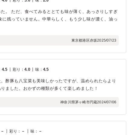
：
4.0
彩り
：
5.0
味
：
2.0
た。 ただ、食べてみるととても味が薄く、あっさりしすぎ
象に残っていません。中華らしく、もう少し味が濃く、油っ
東京都港区赤坂
2025/07/23
：
4.5
彩り
：
4.0
味
：
4.5
た。酢豚も八宝菜も美味しかったですが、温められたらより
ありました。おかずの種類が多くて楽しめました！
神奈川県茅ヶ崎市円蔵
2024/07/06
：
－
彩り
：
－
味
：
－