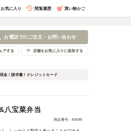
お気に入り
閲覧履歴
買い物かご
履歴を全件削除する
と酢豚&八宝菜弁当
お電話でのご注文・お問い合わせ
華料理 光煌
ェアする
店舗をお気に入りに追加する
現金 / 請求書 / クレジットカード
履歴を見る
&八宝菜弁当
商品番号：45699
なく、しっかりと野菜も食べることができま