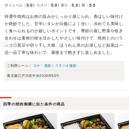
5.0
5.0
5.0
5.0
ボリューム
：
コスパ
：
彩り
：
味
：
特選牛焼肉はお肉の旨みがしっかり感じられ、香ばしい味付け
が絶妙でした。甘辛いタレが白飯によく合い、冷めても美味し
く食べられるのが嬉しいポイントです。季節の蒸し野菜や炊き
合わせは素材の味を活かしたやさしい味付けで、焼肉とのバラ
ンス◎黒豆や切り干し大根、ほうれん草のお浸しなど副菜は一
品一品丁寧な味わいで、最後まで飽きずに楽しめました。
ご利用シーン：
ロケ・撮影
›
スタジオ撮影
東京都江戸川区中央
2026/05/25
四季の焼肉御膳に似た条件の商品