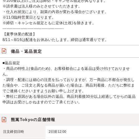
※100食以上のご注文は締切・キャンセル規定が異なります。
※請求書は法人様のみとさせていただきます。
・仕入れ状況により、副菜の内容が変わる場合がございます。
※11/3臨時営業日となります。
※締切・キャンセル規定ともに定休(土祝)を除きます。
-----------------------------------------------
【夏季休業の配達】
8/11～8/16は配達をお休みいたします。締切は通常通りです。
備品・返品規定
■返品規定
・商品の特性上(食品のため)、お客様都合による返品は受け付けておりませ
ん。
・調理・配達には細心の注意を払っておりますが、万一商品に不都合が発生し
た場合や、ご注文と異なる商品が届いた場合は、商品到着後、ただちに弊社ま
でご連絡くださいますようお願い申し上げます。
・弊社に原因がある場合以外の返品、商品到着後30分以上経過してからの返品
申請はお受けしかねますのでご了承ください。
熊嵩Tokyoの店舗情報
注文締切日時
2日前12:00