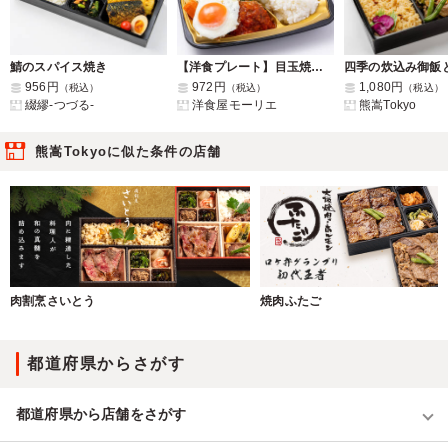
鯖のスパイス焼き
【洋食プレート】目玉焼きハンバーグ～トマトソース～
956円
972円
1,080円
（税込）
（税込）
（税込）
綴繆-つづる-
洋食屋モーリエ
熊嵩Tokyo
熊嵩Tokyoに似た条件の店舗
肉割烹さいとう
焼肉ふたご
都道府県からさがす
都道府県から店舗をさがす