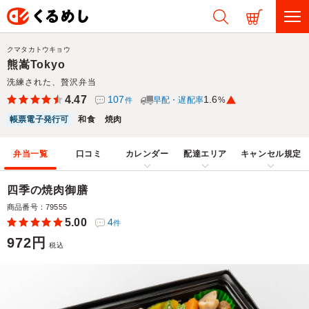
クマタカトウキョウ
熊嵩Tokyo
洗練された、贅沢弁当
4.47
107
1.6
早配・遅配率
%
件
帳票電子発行可
和食
焼肉
弁当一覧
口コミ
カレンダー
配達エリア
キャンセル規定
四季の焼肉御膳
商品番号：79555
5.00
4
件
972円
税込