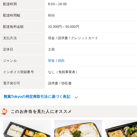
配達時間
8:00～19:00
配達時間幅
60分
配達無料金額
10,000円～50,000円
支払方法
現金 / 請求書 / クレジットカード
定休日
土祝
ジャンル
和食
/
焼肉
インボイス登録番号
なし（免税事業者）
電子発行可
請求書 / 領収書
熊嵩Tokyoの特定商取引法に基づく表記
このお弁当を見た人にオススメ