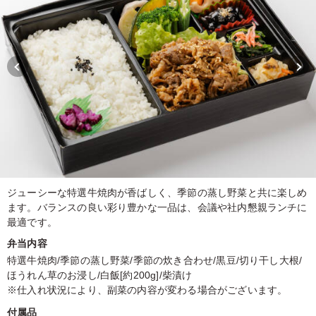
ジューシーな特選牛焼肉が香ばしく、季節の蒸し野菜と共に楽しめ
ます。バランスの良い彩り豊かな一品は、会議や社内懇親ランチに
最適です。
弁当内容
特選牛焼肉/季節の蒸し野菜/季節の炊き合わせ/黒豆/切り干し大根/
ほうれん草のお浸し/白飯[約200g]/柴漬け
※仕入れ状況により、副菜の内容が変わる場合がございます。
付属品