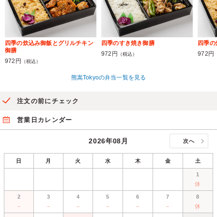
四季の炊込み御飯とグリルチキン
四季のすき焼き御膳
四季の
御膳
972円
972円
（税込）
972円
（税込）
熊嵩Tokyoの弁当一覧を見る
注文の前にチェック
営業日カレンダー
2026年08月
次へ
日
月
火
水
木
金
土
1
休
2
3
4
5
6
7
8
－
－
－
－
－
－
休