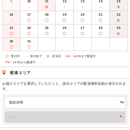
9
10
11
12
13
14
15
－
－
休
－
－
－
休
16
17
18
19
20
21
22
－
◯
◯
◯
◯
◯
休
23
24
25
26
27
28
29
◯
◯
◯
◯
◯
◯
休
30
31
◯
◯
◯
：受付中
－
：受付終了
休
：定休日
AM
：14:00まで配達可
PM
：14:00から配達可
配達エリア
お届けエリアを選択していただくと、該当エリアの配達無料金額が表示されま
す。