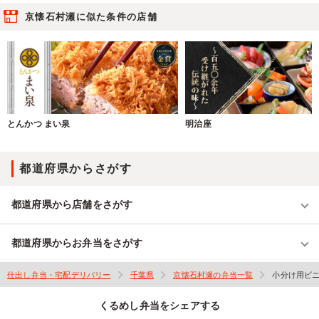
京懐石村瀬に似た条件の店舗
とんかつ まい泉
明治座
都道府県からさがす
都道府県から店舗をさがす
都道府県からお弁当をさがす
仕出し弁当・宅配デリバリー
千葉県
京懐石村瀬の弁当一覧
小分け用ビ
くるめし弁当をシェアする