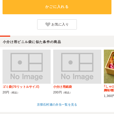
かごに入れる
お気に入り
小分け用ビニル袋に似た条件の商品
｢しゃ
ゴミ袋(70リットルサイズ)
小分け用紙袋
麹味噌
20円
200円
（税込）
（税込）
1,360
京懐石村瀬の弁当一覧を見る