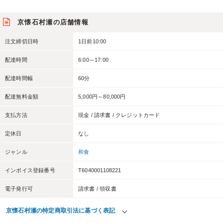
京懐石村瀬の店舗情報
注文締切日時
1日前10:00
配達時間
6:00～17:00
配達時間幅
60分
配達無料金額
5,000円～80,000円
支払方法
現金 / 請求書 / クレジットカード
定休日
なし
ジャンル
和食
インボイス登録番号
T6040001108221
電子発行可
請求書 / 領収書
京懐石村瀬の特定商取引法に基づく表記