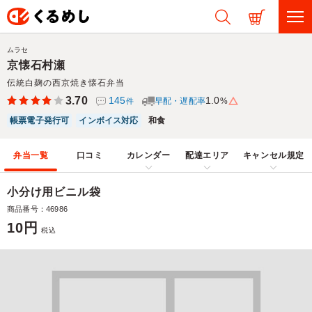
ムラセ
京懐石村瀬
伝統白麹の西京焼き懐石弁当
3.70
145
1.0
早配・遅配率
%
件
帳票電子発行可
インボイス対応
和食
弁当一覧
口コミ
カレンダー
配達エリア
キャンセル規定
小分け用ビニル袋
商品番号：46986
10円
税込