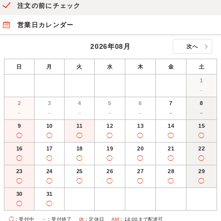
注文の前にチェック
営業日カレンダー
2026年08月
次へ
日
月
火
水
木
金
土
1
－
2
3
4
5
6
7
8
－
－
－
－
－
－
－
9
10
11
12
13
14
15
◯
◯
◯
◯
◯
◯
◯
16
17
18
19
20
21
22
◯
◯
◯
◯
◯
◯
◯
23
24
25
26
27
28
29
◯
◯
◯
◯
◯
◯
◯
30
31
◯
◯
◯
：受付中
－
：受付終了
休
：定休日
AM
：14:00まで配達可