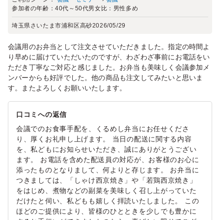
参加者の年齢：
40代～50代
男女比：
男性多め
埼玉県さいたま市浦和区高砂
2026/05/29
会議用のお弁当として注文させていただきました。指定の時間よ
り早めに届けていただいたのですが、わざわざ事前にお電話をい
ただき丁寧なご対応と感じました。お弁当も美味しく会議参加メ
ンバーからも好評でした。他の商品も注文してみたいと思いま
す。またよろしくお願いいたします。
口コミへの返信
会議でのお食事手配を、くるめし弁当にお任せくださ
り、厚くお礼申し上げます。 当日の配送に関する内容
を、私どもにお知らせいただき、誠にありがとうござい
ます。 お電話を含めた配送員の対応が、お客様のお心に
添ったものとなりまして、何よりと存じます。 お弁当に
つきましては、「しゃけ西京焼き」や「若鶏西京焼き」
をはじめ、煮物などの副菜を美味しく召し上がっていた
だけたと伺い、私どもも嬉しく拝読いたしました。 この
ほどのご提供により、皆様のひとときを少しでも豊かに