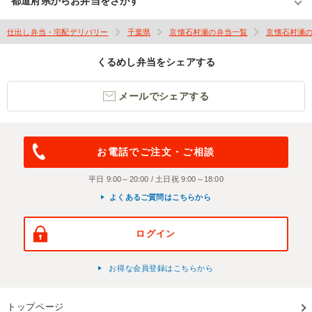
都道府県からお弁当をさがす
仕出し弁当・宅配デリバリー
千葉県
京懐石村瀬の弁当一覧
京懐石村瀬
くるめし弁当をシェアする
メールでシェアする
お電話でご注文・ご相談
平日 9:00～20:00 / 土日祝 9:00～18:00
よくあるご質問はこちらから
ログイン
お得な会員登録はこちらから
トップページ