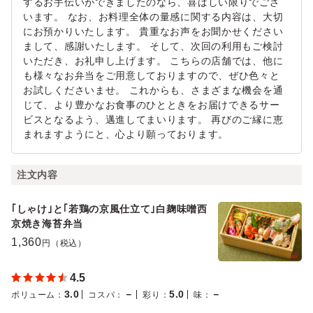
するお手伝いができましたのなら、喜ばしい限りでござ
います。 なお、お料理全体の量感に関する内容は、大切
にお預かりいたします。 貴重なお声をお聞かせください
まして、感謝いたします。 そして、次回の利用もご検討
いただき、お礼申し上げます。 こちらの店舗では、他に
も様々なお弁当をご用意しておりますので、ぜひ色々と
お試しくださいませ。 これからも、さまざまな機会を通
じて、より豊かなお食事のひとときをお届けできるサー
ビスとなるよう、邁進してまいります。 再びのご縁に恵
まれますようにと、心より願っております。
注文内容
｢しゃけ｣と｢若鶏の京風仕立て｣白麹味噌西
京焼き海苔弁当
1,360
円（税込）
4.5
3.0
－
5.0
－
ボリューム
：
コスパ
：
彩り
：
味
：