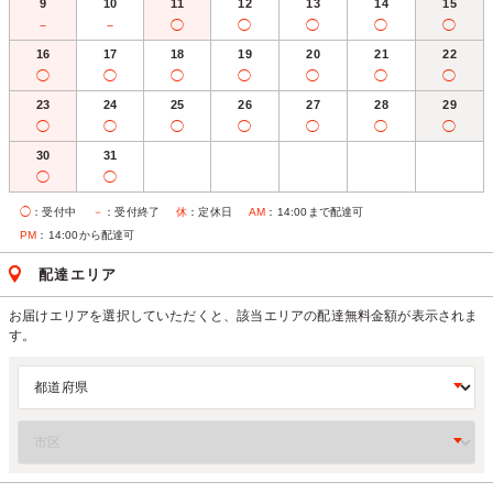
9
10
11
12
13
14
15
－
－
◯
◯
◯
◯
◯
16
17
18
19
20
21
22
◯
◯
◯
◯
◯
◯
◯
23
24
25
26
27
28
29
◯
◯
◯
◯
◯
◯
◯
30
31
◯
◯
◯
：受付中
－
：受付終了
休
：定休日
AM
：14:00まで配達可
PM
：14:00から配達可
配達エリア
お届けエリアを選択していただくと、該当エリアの配達無料金額が表示されま
す。