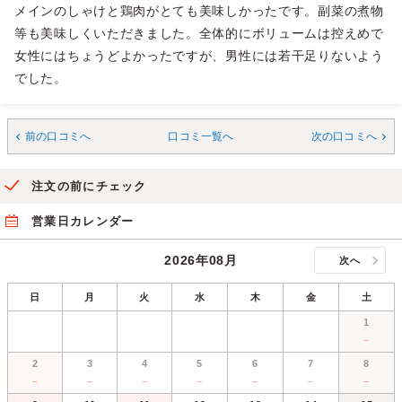
メインのしゃけと鶏肉がとても美味しかったです。副菜の煮物
等も美味しくいただきました。全体的にボリュームは控えめで
女性にはちょうどよかったですが、男性には若干足りないよう
でした。
前の口コミへ
口コミ一覧へ
次の口コミへ
注文の前にチェック
営業日カレンダー
2026年08月
次へ
日
月
火
水
木
金
土
1
－
2
3
4
5
6
7
8
－
－
－
－
－
－
－