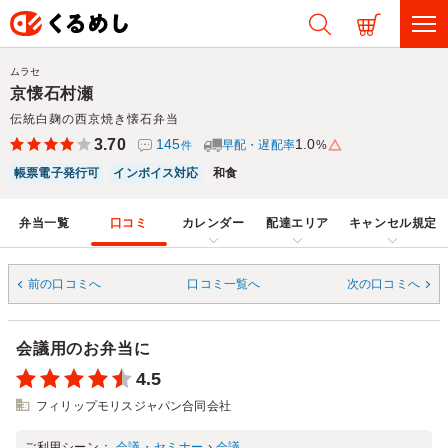
ムラセ
京懐石村瀬
伝統白麹の西京焼き懐石弁当
3.70
145
1.0
早配・遅配率
%
件
帳票電子発行可
インボイス対応
和食
弁当一覧
口コミ
カレンダー
配達エリア
キャンセル規定
前の口コミへ
口コミ一覧へ
次の口コミへ
会議用のお弁当に
4.5
フィリップモリスジャパン合同会社
ご利用シーン：
会議・セミナー
›
会議