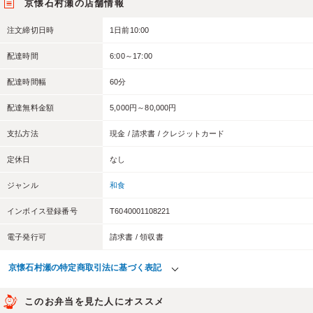
京懐石村瀬の店舗情報
注文締切日時
1日前10:00
配達時間
6:00～17:00
配達時間幅
60分
配達無料金額
5,000円～80,000円
支払方法
現金 / 請求書 / クレジットカード
定休日
なし
ジャンル
和食
インボイス登録番号
T6040001108221
電子発行可
請求書 / 領収書
京懐石村瀬の特定商取引法に基づく表記
このお弁当を見た人にオススメ