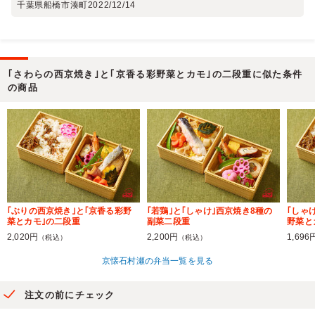
千葉県船橋市湊町
2022/12/14
｢さわらの西京焼き｣と｢京香る彩野菜とカモ｣の二段重に似た条件
の商品
｢ぶりの西京焼き｣と｢京香る彩野
｢若鶏｣と｢しゃけ｣西京焼き8種の
｢しゃ
菜とカモ｣の二段重
副菜二段重
野菜と
2,020円
2,200円
1,696
（税込）
（税込）
京懐石村瀬の弁当一覧を見る
注文の前にチェック