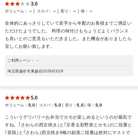
3.0
－
－
－
－
ボリューム
：
コスパ
：
彩り
：
味
：
全体的にあっさりしていて若手から年配のお客様までご満足い
ただけたようでした。 料理の味付けもちょうどよくバランス
も良いとのご意見もいただきました。また機会がありましたら
宜しくお願い致します。
ご利用シーン：
－
埼玉県越谷市東越谷
2026/03/29
5.0
5.0
5.0
5.0
5.0
ボリューム
：
コスパ
：
彩り
：
味
：
こういうデリバリーお弁当でカモが楽しめるというのが最高で
すね。｢さわらの西京焼き｣と｢京香る彩野菜とカモ｣の二段重と
｢若鶏｣と｢さわら｣西京焼き8種の副菜二段重は絶対にマストで