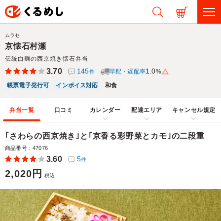
ムラセ
京懐石村瀬
伝統白麹の西京焼き懐石弁当
3.70
145
1.0
早配・遅配率
%
件
帳票電子発行可
インボイス対応
和食
弁当一覧
口コミ
カレンダー
配達エリア
キャンセル規定
｢さわらの西京焼き｣と｢京香る彩野菜とカモ｣の二段重
商品番号：47076
3.60
5
件
2,020円
税込