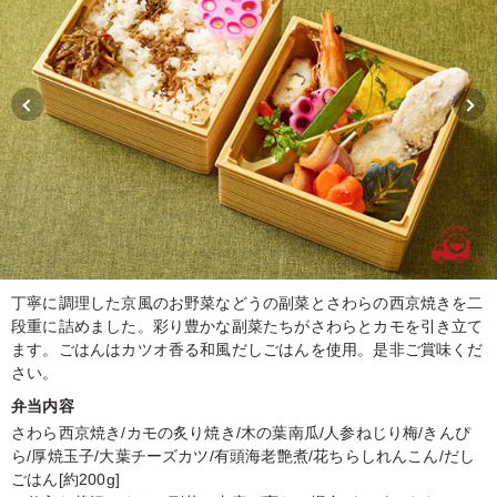
丁寧に調理した京風のお野菜などうの副菜とさわらの西京焼きを二
段重に詰めました。彩り豊かな副菜たちがさわらとカモを引き立て
ます。ごはんはカツオ香る和風だしごはんを使用。是非ご賞味くだ
さい。
弁当内容
さわら西京焼き/カモの炙り焼き/木の葉南瓜/人参ねじり梅/きんぴ
ら/厚焼玉子/大葉チーズカツ/有頭海老艶煮/花ちらしれんこん/だし
ごはん[約200g]