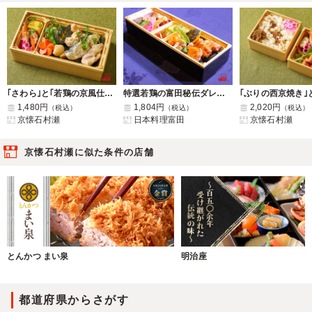
｢さわら｣と｢若鶏の京風仕立て｣白麹味噌西京焼き海苔弁当
特選若鶏の富田秘伝ダレ照り焼き高級海苔弁当と7種の副菜【彩り御膳】
1,480円
1,804円
2,020円
（税込）
（税込）
（税込）
京懐石村瀬
日本料理富田
京懐石村瀬
京懐石村瀬に似た条件の店舗
とんかつ まい泉
明治座
都道府県からさがす