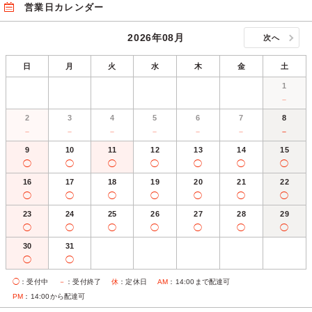
営業日カレンダー
2026年08月
次へ
日
月
火
水
木
金
土
1
－
2
3
4
5
6
7
8
－
－
－
－
－
－
－
9
10
11
12
13
14
15
◯
◯
◯
◯
◯
◯
◯
16
17
18
19
20
21
22
◯
◯
◯
◯
◯
◯
◯
23
24
25
26
27
28
29
◯
◯
◯
◯
◯
◯
◯
30
31
◯
◯
◯
：受付中
－
：受付終了
休
：定休日
AM
：14:00まで配達可
PM
：14:00から配達可