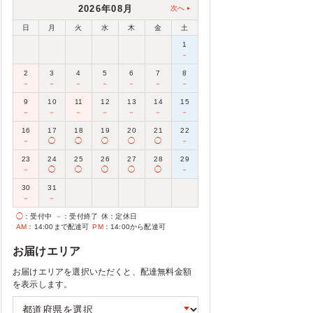
2026年08月
次へ
日
月
火
水
木
金
土
1
－
2
3
4
5
6
7
8
－
－
－
－
－
－
－
9
10
11
12
13
14
15
－
－
－
－
－
－
－
16
17
18
19
20
21
22
－
◯
◯
◯
◯
◯
－
23
24
25
26
27
28
29
－
◯
◯
◯
◯
◯
－
30
31
－
－
◯
：受付中
－
：受付終了
休
：定休日
AM
：14:00まで配達可
PM
：14:00から配達可
お届けエリア
お届けエリアを選択いただくと、配達無料金額
を表示します。