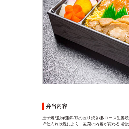
弁当内容
玉子焼/煮物/蒲鉾/鶏の照り焼き/豚ロース生姜焼き
※仕入れ状況により、副菜の内容が変わる場合