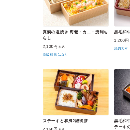
真鯛の塩焼き 海老・カニ・浅利ち
黒毛和
らし
1,200
2,100円
税込
焼肉大和
高級和膳 はなり
ステーキと和風2段御膳
黒毛和
テーキ
2,160円
税込