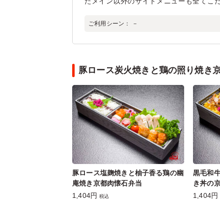
たメイン以外のサイドメニューも全てこ
ご利用シーン：
－
豚ロース炭火焼きと鶏の照り焼き
豚ロース塩麹焼きと柚子香る鶏の幽
黒毛和
庵焼き京都肉懐石弁当
き丼の
1,404円
1,404円
税込