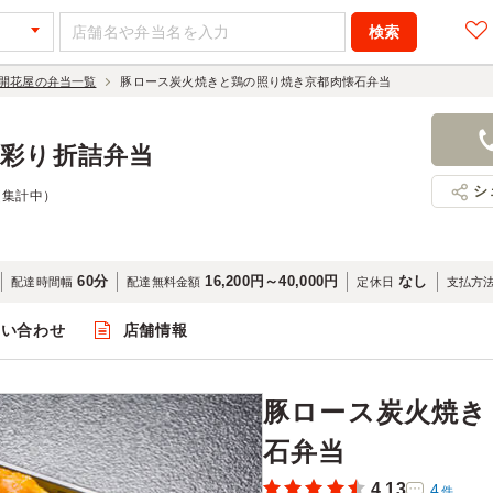
開花屋の弁当一覧
豚ロース炭火焼きと鶏の照り焼き京都肉懐石弁当
豚ロース炭
肉懐石弁当
の彩り折詰弁当
1,404円
店舗名：京
シ
（集計中）
60分
16,200円～40,000円
なし
配達時間幅
配達無料金額
定休日
支払方
問い合わせ
店舗情報
閲覧
豚ロース炭火焼き
石弁当
4.13
4
件