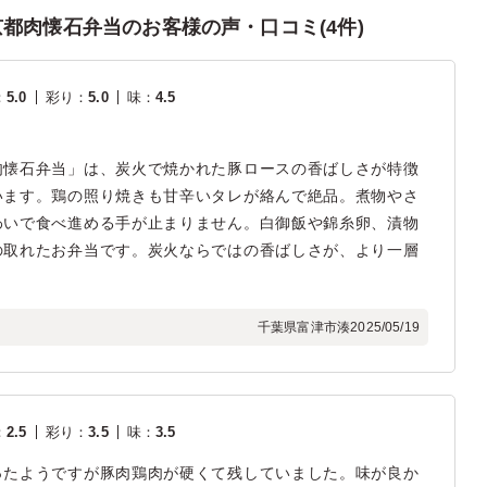
都肉懐石弁当のお客様の声・口コミ(4件)
：
5.0
彩り
：
5.0
味
：
4.5
肉懐石弁当」は、炭火で焼かれた豚ロースの香ばしさが特徴
います。鶏の照り焼きも甘辛いタレが絡んで絶品。煮物やさ
わいで食べ進める手が止まりません。白御飯や錦糸卵、漬物
の取れたお弁当です。炭火ならではの香ばしさが、より一層
千葉県富津市湊
2025/05/19
：
2.5
彩り
：
3.5
味
：
3.5
ったようですが豚肉鶏肉が硬くて残していました。味が良か