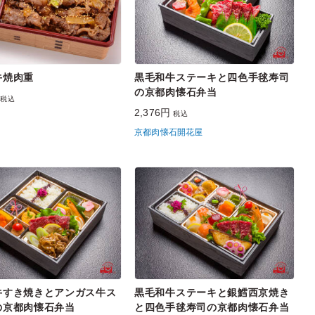
牛焼肉重
黒毛和牛ステーキと四色手毬寿司
の京都肉懐石弁当
円
税込
2,376円
税込
京都肉懐石開花屋
牛すき焼きとアンガス牛ス
黒毛和牛ステーキと銀鱈西京焼き
の京都肉懐石弁当
と四色手毬寿司の京都肉懐石弁当