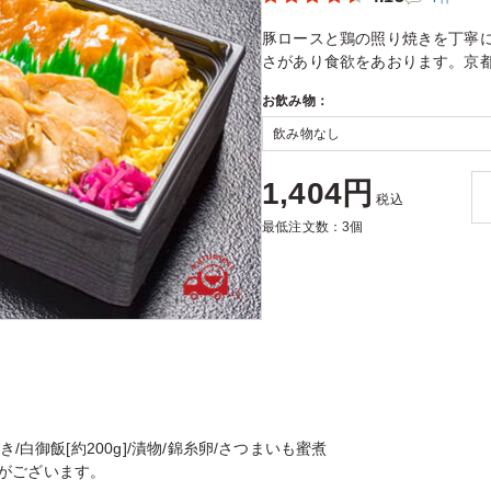
豚ロースと鶏の照り焼きを丁寧
さがあり食欲をあおります。京
お飲み物：
1,404円
税込
最低注文数：3個
/白御飯[約200g]/漬物/錦糸卵/さつまいも蜜煮
がございます。