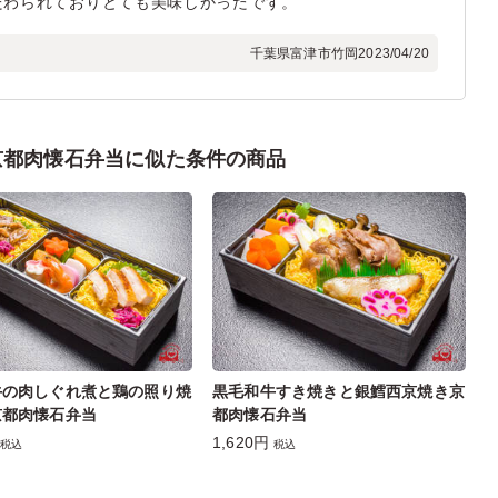
だわられておりとても美味しかったです。
千葉県富津市竹岡
2023/04/20
京都肉懐石弁当に似た条件の商品
牛の肉しぐれ煮と鶏の照り焼
黒毛和牛すき焼きと銀鱈西京焼き京
京都肉懐石弁当
都肉懐石弁当
1,620円
税込
税込