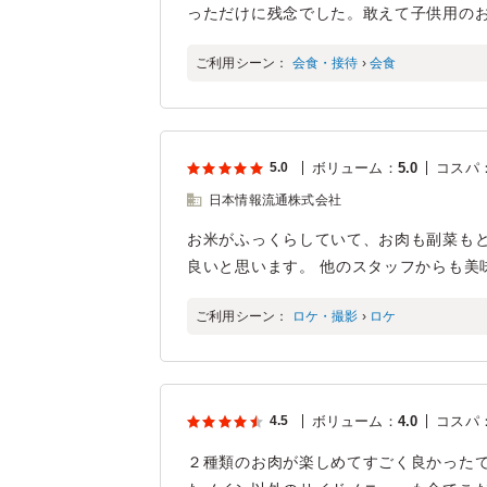
っただけに残念でした。敢えて子供用の
ご利用シーン：
会食・接待
›
会食
5.0
ボリューム
：
5.0
コスパ
日本情報流通株式会社
お米がふっくらしていて、お肉も副菜もと
良いと思います。 他のスタッフからも美
ご利用シーン：
ロケ・撮影
›
ロケ
4.5
ボリューム
：
4.0
コスパ
２種類のお肉が楽しめてすごく良かったで