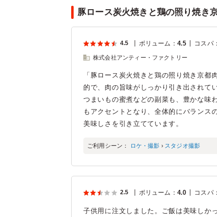
豚ロース炭火焼きと鶏の照り焼き京
4.5
ボリューム
：
4.5
コスパ
株式会社アンティー・ファクトリー
「豚ロース炭火焼きと鶏の照り焼き京都
的で、肉の旨味がしっかり引き出されて
つまいもの蜜煮などの副菜も、豊かな味
もアクセントとなり、全体的にバランス
美味しさを引き立てています。
ご利用シーン：
ロケ・撮影
›
スタジオ撮影
2.5
ボリューム
：
4.0
コスパ
子供用に注文しました。ご飯は美味しか