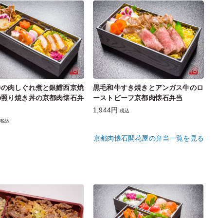
牛の肉しぐれ煮と銀鱈西京焼
黒毛和牛すき焼きとアンガス牛のロ
の照り焼き丼の京都肉懐石弁
ーストビーフ京都肉懐石弁当
1,944円
税込
税込
京都肉懐石開花屋の弁当一覧を見る