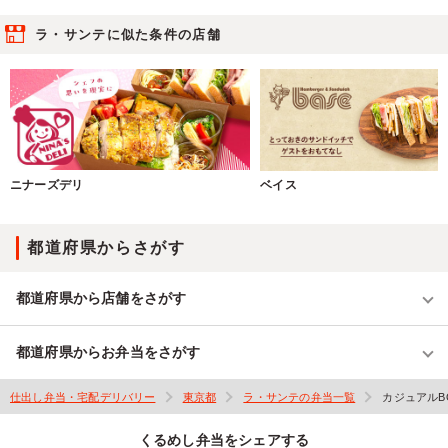
ラ・サンテに似た条件の店舗
ニナーズデリ
ベイス
都道府県からさがす
都道府県から店舗をさがす
都道府県からお弁当をさがす
仕出し弁当・宅配デリバリー
東京都
ラ・サンテの弁当一覧
カジュアルBO
くるめし弁当をシェアする