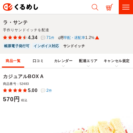
ラ・サンテ
手作りサンドイッチを配達
4.34
71
1.2
早配・遅配率
%
件
帳票電子発行可
インボイス対応
サンドイッチ
商品一覧
口コミ
カレンダー
配達エリア
キャンセル規定
カジュアルBOX A
商品番号：52483
5.00
2
件
570円
税込