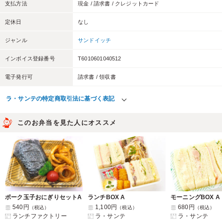
支払方法
現金 / 請求書 / クレジットカード
定休日
なし
ジャンル
サンドイッチ
インボイス登録番号
T6010601040512
電子発行可
請求書 / 領収書
ラ・サンテの特定商取引法に基づく表記
このお弁当を見た人にオススメ
ポーク玉子おにぎりセットA
ランチBOX A
モーニングBOX A
540円
1,100円
680円
（税込）
（税込）
（税込）
ランチファクトリー
ラ・サンテ
ラ・サンテ