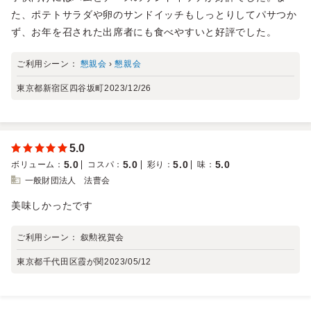
た、ポテトサラダや卵のサンドイッチもしっとりしてパサつか
ず、お年を召された出席者にも食べやすいと好評でした。
ご利用シーン：
懇親会
›
懇親会
東京都新宿区四谷坂町
2023/12/26
5.0
5.0
5.0
5.0
5.0
ボリューム
：
コスパ
：
彩り
：
味
：
一般財団法人 法曹会
美味しかったです
ご利用シーン：
叙勲祝賀会
東京都千代田区霞が関
2023/05/12