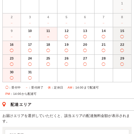
1
－
2
3
4
5
6
7
8
－
－
－
－
－
－
－
9
10
11
12
13
14
15
－
－
－
◯
◯
◯
◯
16
17
18
19
20
21
22
◯
◯
◯
◯
◯
◯
◯
23
24
25
26
27
28
29
◯
◯
◯
◯
◯
◯
◯
30
31
◯
◯
◯
：受付中
－
：受付終了
休
：定休日
AM
：14:00まで配達可
PM
：14:00から配達可
配達エリア
お届けエリアを選択していただくと、該当エリアの配達無料金額が表示されま
す。