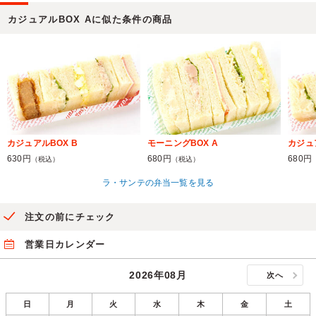
カジュアルBOX Aに似た条件の商品
カジュアルBOX B
モーニングBOX A
カジュ
630円
680円
680円
（税込）
（税込）
ラ・サンテの弁当一覧を見る
注文の前にチェック
営業日カレンダー
2026年08月
次へ
日
月
火
水
木
金
土