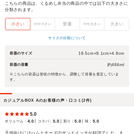
こちらの商品は、くるめし弁当の商品の中では以下の大きさに
分類されます。
小さい
普通
大きい
やや小さい
やや大きい
サイズの分類について
18.5cm×8.1cm×4.8cm
容器のサイズ
約486ml
容器の容量
※こちらの容器は形状の特徴から、調整して容量を査定していま
す。
カジュアルBOX Aのお客様の声・口コミ(2件)
5.0
4.0
5.0
5.0
5.0
ボリューム
：
コスパ
：
彩り
：
味
：
子供向けにはハムとチーズのサンドイッチが好評でした。ま