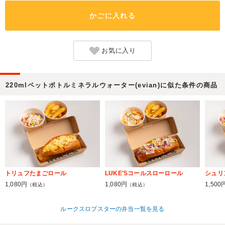
かごに入れる
お気に入り
220mlペットボトルミネラルウォーター(evian)に似た条件の商品
トリュフたまごロール
LUKE'Sコールスローロール
シュリ
1,080円
1,080円
1,500
（税込）
（税込）
ルークスロブスターの弁当一覧を見る