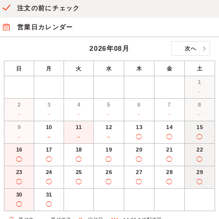
注文の前にチェック
営業日カレンダー
2026年08月
次へ
日
月
火
水
木
金
土
1
－
2
3
4
5
6
7
8
－
－
－
－
－
－
－
9
10
11
12
13
14
15
－
－
－
－
◯
◯
◯
16
17
18
19
20
21
22
◯
◯
◯
◯
◯
◯
◯
23
24
25
26
27
28
29
◯
◯
◯
◯
◯
◯
◯
30
31
◯
◯