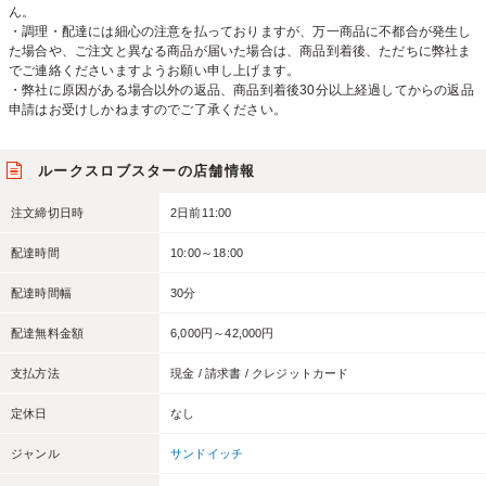
ん。
・調理・配達には細心の注意を払っておりますが、万一商品に不都合が発生し
た場合や、ご注文と異なる商品が届いた場合は、商品到着後、ただちに弊社ま
でご連絡くださいますようお願い申し上げます。
・弊社に原因がある場合以外の返品、商品到着後30分以上経過してからの返品
申請はお受けしかねますのでご了承ください。
ルークスロブスターの店舗情報
注文締切日時
2日前11:00
配達時間
10:00～18:00
配達時間幅
30分
配達無料金額
6,000円～42,000円
支払方法
現金 / 請求書 / クレジットカード
定休日
なし
ジャンル
サンドイッチ