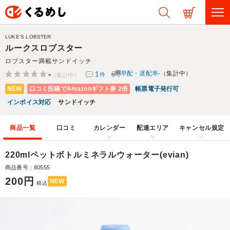
LUKE'S LOBSTER
ルークスロブスター
ロブスター満載サンドイッチ
-
1
早配・遅配率
-（集計中）
件
（集計中）
NEW
口コミ投稿でAmazonギフト券 2倍
帳票電子発行可
インボイス対応
サンドイッチ
商品一覧
口コミ
カレンダー
配達エリア
キャンセル規定
220mlペットボトルミネラルウォーター(evian)
商品番号：80555
200円
NEW
税込