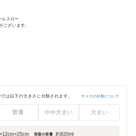
ールスロー
がございます。
中では以下の大きさに分類されます。
サイズの分類について
普通
やや大きい
大きい
×12cm×25cm
約820ml
容器の容量