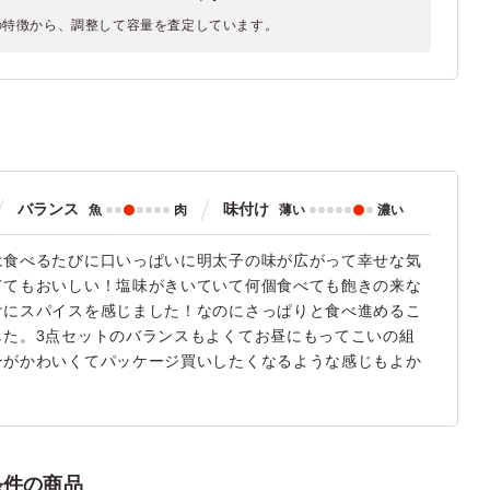
の特徴から、調整して容量を査定しています。
バランス
味付け
魚
肉
薄い
濃い
は食べるたびに口いっぱいに明太子の味が広がって幸せな気
ててもおいしい！塩味がきいていて何個食べても飽きの来な
けにスパイスを感じました！なのにさっぱりと食べ進めるこ
した。3点セットのバランスもよくてお昼にもってこいの組
ンがかわいくてパッケージ買いしたくなるような感じもよか
条件の商品