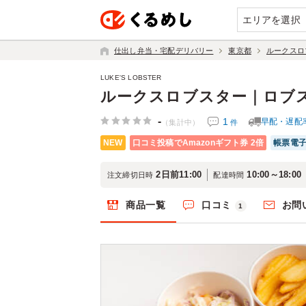
エリアを選択
仕出し弁当・宅配デリバリー
東京都
ルークスロ
LUKE'S LOBSTER
ルークスロブスター｜ロブ
-
1
早配・遅配
件
（集計中）
NEW
口コミ投稿でAmazonギフト券 2倍
帳票電
2日前11:00
10:00～18:00
注文締切日時
配達時間
商品一覧
口コミ
お問
1