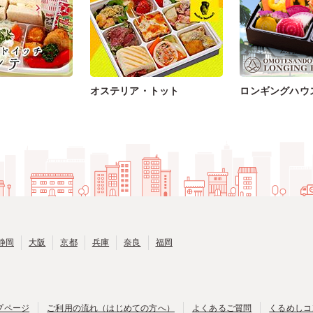
オステリア・トット
ロンギングハウ
静岡
大阪
京都
兵庫
奈良
福岡
プページ
ご利用の流れ（はじめての方へ）
よくあるご質問
くるめしコ