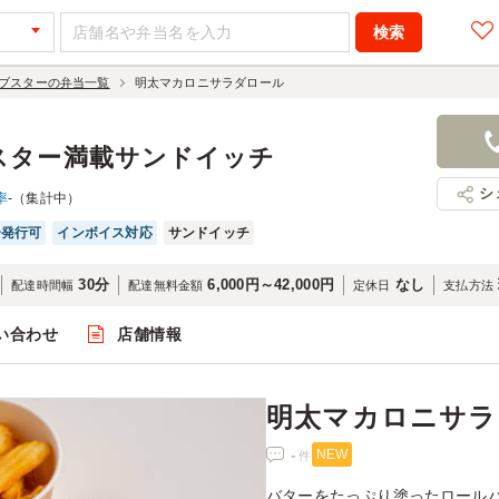
ブスターの弁当一覧
明太マカロニサラダロール
明太マカロ
1,500円
店舗名：ル
スター満載サンドイッチ
シ
率
-（集計中）
子発行可
インボイス対応
サンドイッチ
30分
6,000円～42,000円
なし
配達時間幅
配達無料金額
定休日
支払方法
い合わせ
店舗情報
閲覧
明太マカロニサラ
-
NEW
件
バターをたっぷり塗ったロール