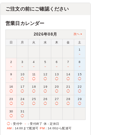
ご注文の前にご確認ください
営業日カレンダー
2026年08月
次へ
日
月
火
水
木
金
土
1
－
2
3
4
5
6
7
8
－
－
－
－
－
－
－
9
10
11
12
13
14
15
－
◯
◯
◯
◯
◯
◯
16
17
18
19
20
21
22
◯
◯
◯
◯
◯
◯
◯
23
24
25
26
27
28
29
◯
◯
◯
◯
◯
◯
◯
30
31
◯
◯
◯
：受付中
－
：受付終了
休
：定休日
AM
：14:00まで配達可
PM
：14:00から配達可