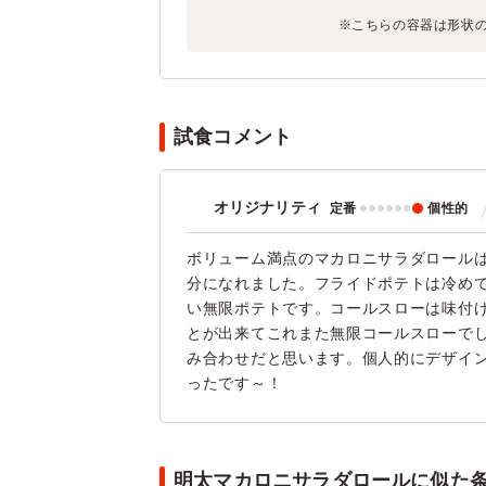
※こちらの容器は形状
試食コメント
オリジナリティ
定番
個性的
ボリューム満点のマカロニサラダロール
分になれました。フライドポテトは冷め
い無限ポテトです。コールスローは味付
とが出来てこれまた無限コールスローで
み合わせだと思います。個人的にデザイ
ったです～！
明太マカロニサラダロールに似た