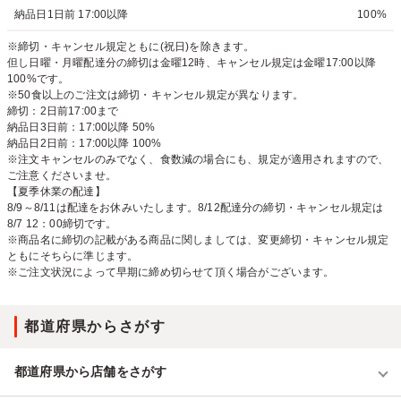
納品日1日前 17:00以降
100%
※締切・キャンセル規定ともに(祝日)を除きます。
但し日曜・月曜配達分の締切は金曜12時、キャンセル規定は金曜17:00以降
100%です。
※50食以上のご注文は締切・キャンセル規定が異なります。
締切：2日前17:00まで
納品日3日前：17:00以降 50%
納品日2日前：17:00以降 100%
※注文キャンセルのみでなく、食数減の場合にも、規定が適用されますので、
ご注意くださいませ。
【夏季休業の配達】
8/9～8/11は配達をお休みいたします。8/12配達分の締切・キャンセル規定は
8/7 12：00締切です。
※商品名に締切の記載がある商品に関しましては、変更締切・キャンセル規定
ともにそちらに準じます。
※ご注文状況によって早期に締め切らせて頂く場合がございます。
都道府県からさがす
都道府県から店舗をさがす