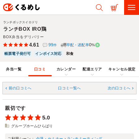
ランチボックスイロドリ
ランチBOX IRO鶏
BOX弁当をデリバリー
4.61
99
0
早配・遅配率
%
件
帳票電子発行可
インボイス対応
和食
弁当一覧
口コミ
カレンダー
配達エリア
キャンセル規定
前の口コミへ
口コミ一覧へ
次の口コミへ
親切です
5.0
グループホームひらばり
ご利用シーン：
会議・セミナー
›
ランチミーティング