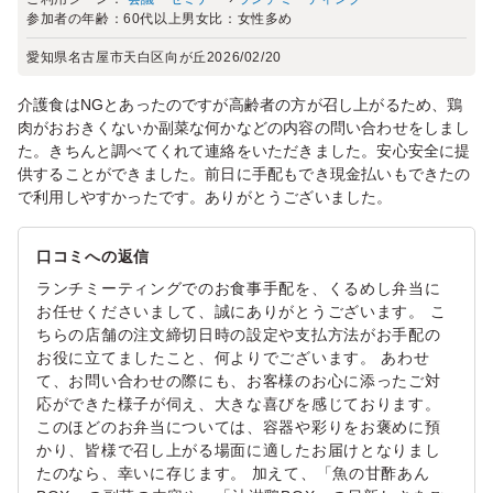
参加者の年齢：
60代以上
男女比：
女性多め
愛知県名古屋市天白区向が丘
2026/02/20
介護食はNGとあったのですが高齢者の方が召し上がるため、鶏
肉がおおきくないか副菜な何かなどの内容の問い合わせをしまし
た。きちんと調べてくれて連絡をいただきました。安心安全に提
供することができました。前日に手配もでき現金払いもできたの
で利用しやすかったです。ありがとうございました。
口コミへの返信
ランチミーティングでのお食事手配を、くるめし弁当に
お任せくださいまして、誠にありがとうございます。 こ
ちらの店舗の注文締切日時の設定や支払方法がお手配の
お役に立てましたこと、何よりでございます。 あわせ
て、お問い合わせの際にも、お客様のお心に添ったご対
応ができた様子が伺え、大きな喜びを感じております。
このほどのお弁当については、容器や彩りをお褒めに預
かり、皆様で召し上がる場面に適したお届けとなりまし
たのなら、幸いに存じます。 加えて、「魚の甘酢あん