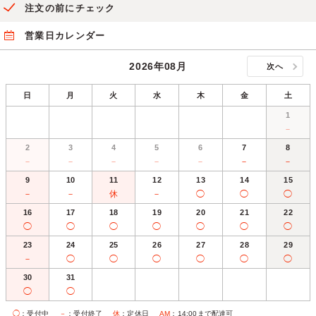
注文の前にチェック
営業日カレンダー
2026年08月
次へ
日
月
火
水
木
金
土
1
－
2
3
4
5
6
7
8
－
－
－
－
－
－
－
9
10
11
12
13
14
15
－
－
休
－
◯
◯
◯
16
17
18
19
20
21
22
◯
◯
◯
◯
◯
◯
◯
23
24
25
26
27
28
29
－
◯
◯
◯
◯
◯
◯
30
31
◯
◯
◯
：受付中
－
：受付終了
休
：定休日
AM
：14:00まで配達可