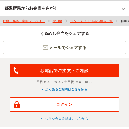
都道府県からお弁当をさがす
仕出し弁当・宅配デリバリー
愛知県
ランチBOX IRO鶏の弁当一覧
特選
くるめし弁当をシェアする
メールでシェアする
お電話でご注文・ご相談
平日 9:00～20:00 / 土日祝 9:00～18:00
よくあるご質問はこちらから
ログイン
お得な会員登録はこちらから