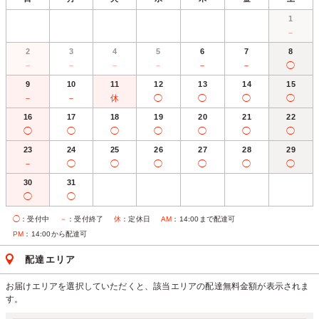
1
－
2
3
4
5
6
7
8
－
－
－
－
－
－
◯
9
10
11
12
13
14
15
－
－
休
◯
◯
◯
◯
16
17
18
19
20
21
22
◯
◯
◯
◯
◯
◯
◯
23
24
25
26
27
28
29
－
◯
◯
◯
◯
◯
◯
30
31
◯
◯
◯
：受付中
－
：受付終了
休
：定休日
AM
：14:00まで配達可
PM
：14:00から配達可
配達エリア
お届けエリアを選択していただくと、該当エリアの配達無料金額が表示されま
す。