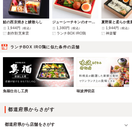
鮭の西京焼きと鰻散らし
ジューシーチキンのオーブン焼き弁当
1,944円
1,380円
1,944円
（税込）
（税込）
（税込）
創作割烹東雲
ランチBOX IRO鶏
神楽饗
ランチBOX IRO鶏に似た条件の店舗
魚福仕出し工房
味波押切店
都道府県からさがす
都道府県から店舗をさがす