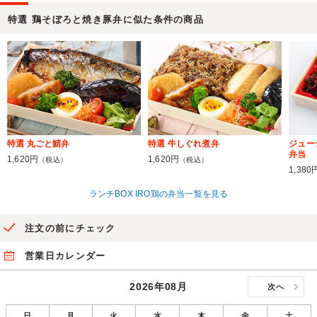
特選 鶏そぼろと焼き豚弁に似た条件の商品
特選 丸ごと鯖弁
特選 牛しぐれ煮弁
ジュー
弁当
1,620円
1,620円
（税込）
（税込）
1,380
ランチBOX IRO鶏の弁当一覧を見る
注文の前にチェック
営業日カレンダー
2026年08月
次へ
日
月
火
水
木
金
土