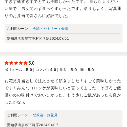
すぎず薄すぎずでとても美味しかったです。 量もちょうどい
い量で、男女問わず食べやすかったです。彩りもよく、写真通
りのお弁当で皆さんに好評でした。
ご利用シーン：
会議・セミナー
›
会議
愛知県名古屋市中村区名駅
2024/07/01
5.0
5.0
4.0
5.0
5.0
ボリューム
：
コスパ
：
彩り
：
味
：
お花見弁当として注文させて頂きました！すごく美味しかった
です！みんなコロッケが美味しいと言ってました！そぼろご飯
濃いめの味付けでおいしかった。もう少しご飯があったら良か
ったかなぁ
ご利用シーン：
懇親会
›
お花見
愛知県清須市下河原
2024/04/17