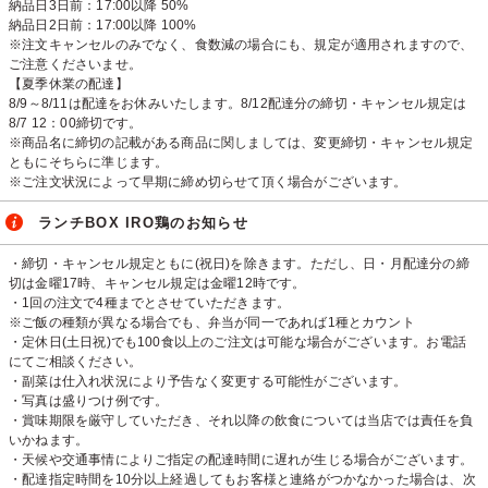
納品日3日前：17:00以降 50%
納品日2日前：17:00以降 100%
※注文キャンセルのみでなく、食数減の場合にも、規定が適用されますので、
ご注意くださいませ。
【夏季休業の配達】
8/9～8/11は配達をお休みいたします。8/12配達分の締切・キャンセル規定は
8/7 12：00締切です。
※商品名に締切の記載がある商品に関しましては、変更締切・キャンセル規定
ともにそちらに準じます。
※ご注文状況によって早期に締め切らせて頂く場合がございます。
ランチBOX IRO鶏のお知らせ
・締切・キャンセル規定ともに(祝日)を除きます。ただし、日・月配達分の締
切は金曜17時、キャンセル規定は金曜12時です。
・1回の注文で4種までとさせていただきます。
※ご飯の種類が異なる場合でも、弁当が同一であれば1種とカウント
・定休日(土日祝)でも100食以上のご注文は可能な場合がございます。お電話
にてご相談ください。
・副菜は仕入れ状況により予告なく変更する可能性がございます。
・写真は盛りつけ例です。
・賞味期限を厳守していただき、それ以降の飲食については当店では責任を負
いかねます。
・天候や交通事情によりご指定の配達時間に遅れが生じる場合がございます。
・配達指定時間を10分以上経過してもお客様と連絡がつかなかった場合は、次