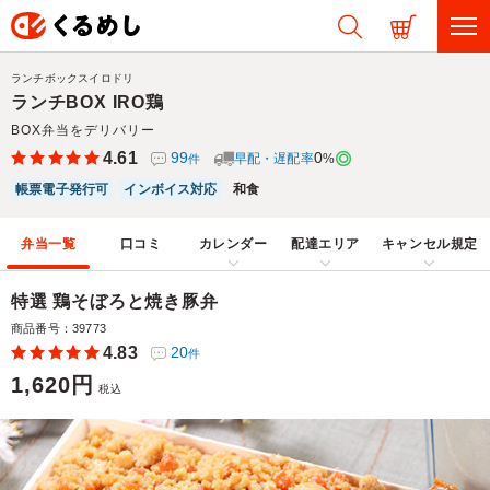
ランチボックスイロドリ
ランチBOX IRO鶏
BOX弁当をデリバリー
4.61
99
0
早配・遅配率
%
件
帳票電子発行可
インボイス対応
和食
弁当一覧
口コミ
カレンダー
配達エリア
キャンセル規定
特選 鶏そぼろと焼き豚弁
商品番号：39773
4.83
20
件
1,620円
税込