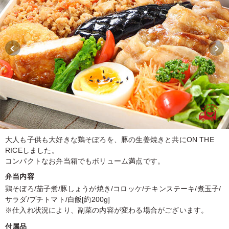
大人も子供も大好きな鶏そぼろを、豚の生姜焼きと共にON THE
RICEしました。
コンパクトなお弁当箱でもボリューム満点です。
弁当内容
鶏そぼろ/茄子煮/豚しょうが焼き/コロッケ/チキンステーキ/煮玉子/
サラダ/プチトマト/白飯[約200g]
※仕入れ状況により、副菜の内容が変わる場合がございます。
付属品